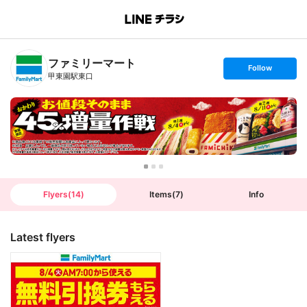
B
r
a
n
ファミリーマート
c
s
Follow
h
e
甲東園駅東口
T
t
o
f
p
o
l
l
o
w
Flyers
(
14
)
Items
(
7
)
Info
Latest flyers