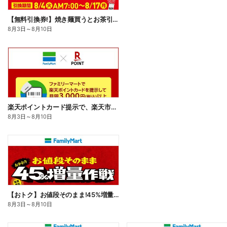
【無料引換券!】焼き麺買うとお茶引換券貰える!
8月3日
～
8月10日
楽天ポイントカード提示で、楽天市場でのお買い物がおトクに!
8月3日
～
8月10日
【おトク】お値段そのまま!45%増量作戦!
8月3日
～
8月10日