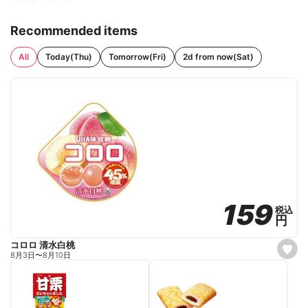
Recommended items
All
Today(Thu)
Tomorrow(Fri)
2d from now(Sat)
159
159
税込
税込
円
円
コロロ 清水白桃
s
8月3日
〜
8月10日
e
t
f
a
v
o