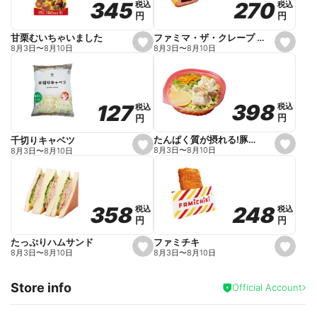
270
270
345
345
税込
税込
税込
税込
r
円
円
円
円
i
t
e
ファミマ・ザ・クレープ 生チョコ
甘栗むいちゃいました
s
s
8月3日
〜
8月10日
8月3日
〜
8月10日
e
e
t
t
f
f
a
a
v
v
o
o
398
398
127
127
税込
税込
税込
税込
r
r
円
円
円
円
i
i
t
t
e
e
たんぱく質が摂れる!豚しゃぶのパスタサラダ
千切りキャベツ
s
s
8月3日
〜
8月10日
8月3日
〜
8月10日
e
e
t
t
f
f
a
a
v
v
o
o
248
248
358
358
税込
税込
税込
税込
r
r
円
円
円
円
i
i
t
t
e
e
ファミチキ
たっぷりハムサンド
s
s
8月3日
〜
8月10日
8月3日
〜
8月10日
e
e
t
t
f
f
Store info
a
a
Official Account
v
v
o
o
r
r