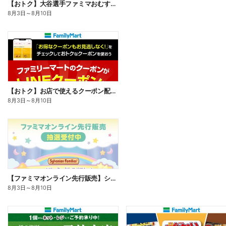
【おトク】大谷選手ファミマおむすび割
8月3日
～
8月10日
【おトク】お店で使えるクーポン配信中
8月3日
～
8月10日
【ファミマオンライン先行販売】シルバニアファミリー
8月3日
～
8月10日