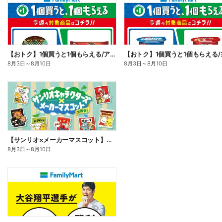
【おトク】1個買うと1個もらえる/アイス
8月3日
～
8月10日
8月3日
～
8月10日
【サンリオ×メーカーマスコット】オリジナルグッズ貰える!
8月3日
～
8月10日