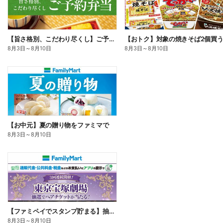
【旨さ格別、こだわり尽くし】ご予約弁当
8月3日
～
8月10日
8月3日
～
8月10日
【お中元】夏の贈り物をファミマで
8月3日
～
8月10日
【ファミペイでスタンプ貯まる】抽選でペアチケットが当たる!
8月3日
～
8月10日