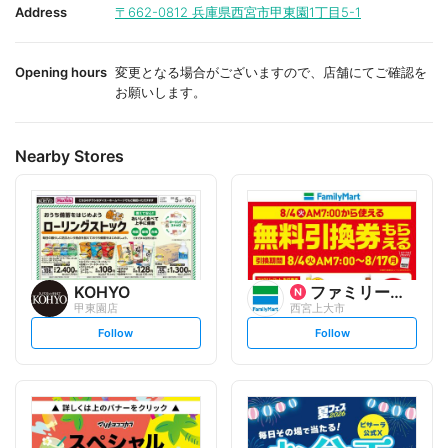
i
i
Address
〒662-0812
兵庫県西宮市甲東園1丁目5-1
t
t
e
e
Opening hours
変更となる場合がございますので、店舗にてご確認を
お願いします。
Nearby Stores
KOHYO
ファミリーマート
甲東園店
西宮上大市
s
s
Follow
Follow
e
e
t
t
f
f
o
o
l
l
l
l
o
o
w
w