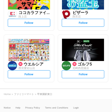
ココカラファイン
ピザーラ
段上店
西宮店
s
s
Follow
Follow
e
e
t
t
f
f
o
o
l
l
l
l
o
o
w
w
ウエルシア
ゴルフ5
西宮愛宕山店
尼崎西昆陽店
s
s
Follow
Follow
e
e
t
t
f
f
o
o
l
l
l
l
o
o
Home
ファミリーマート
甲東園駅東口
w
w
Notice
Help
Privacy Policy
Terms and Conditions
Login