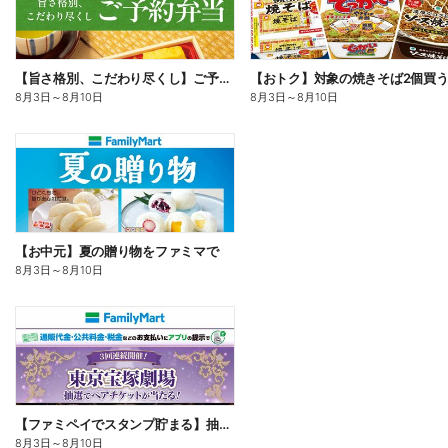
【旨さ格別、こだわり尽くし】ご予約弁当
8月3日
～
8月10日
8月3日
～
8月10日
【お中元】夏の贈り物をファミマで
8月3日
～
8月10日
【ファミペイでスタンプ貯まる】抽選でペアチケットが当たる!
8月3日
～
8月10日