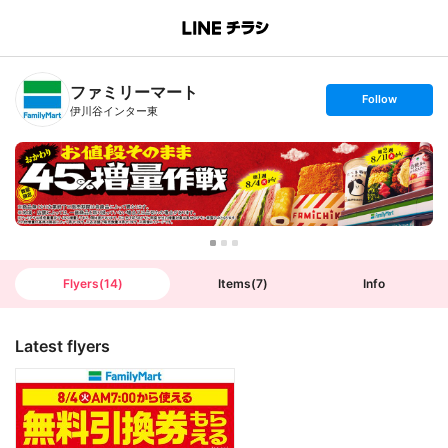
B
r
a
n
ファミリーマート
c
s
Follow
h
e
伊川谷インター東
T
t
o
f
p
o
l
l
o
w
Flyers
(
14
)
Items
(
7
)
Info
Latest flyers