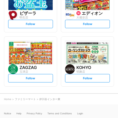
ピザーラ
エディオン
明石店
大蔵谷店
s
s
Follow
Follow
e
e
t
t
f
f
o
o
l
l
l
l
o
o
w
w
ZAGZAG
KOHYO
玉津店
明舞店
s
s
Follow
Follow
e
e
t
t
f
f
o
o
l
l
l
l
o
o
Home
ファミリーマート
伊川谷インター東
w
w
Notice
Help
Privacy Policy
Terms and Conditions
Login