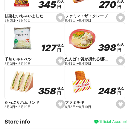
270
270
345
345
税込
税込
税込
税込
r
円
円
円
円
i
t
e
ファミマ・ザ・クレープ 生チョコ
甘栗むいちゃいました
s
s
8月3日
〜
8月10日
8月3日
〜
8月10日
e
e
t
t
f
f
a
a
v
v
o
o
398
398
127
127
税込
税込
税込
税込
r
r
円
円
円
円
i
i
t
t
e
e
たんぱく質が摂れる!豚しゃぶのパスタサラダ
千切りキャベツ
s
s
8月3日
〜
8月10日
8月3日
〜
8月10日
e
e
t
t
f
f
a
a
v
v
o
o
248
248
358
358
税込
税込
税込
税込
r
r
円
円
円
円
i
i
t
t
e
e
ファミチキ
たっぷりハムサンド
s
s
8月3日
〜
8月10日
8月3日
〜
8月10日
e
e
t
t
f
f
Store info
a
a
Official Account
v
v
o
o
r
r