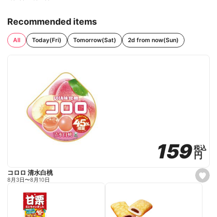
Recommended items
All
Today(Fri)
Tomorrow(Sat)
2d from now(Sun)
159
159
税込
税込
円
円
コロロ 清水白桃
s
8月3日
〜
8月10日
e
t
f
a
v
o