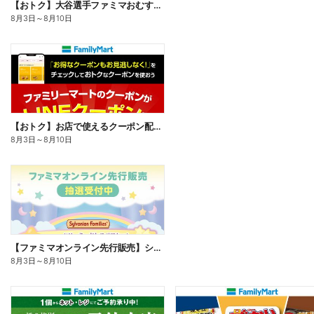
【おトク】大谷選手ファミマおむすび割
8月3日
～
8月10日
【おトク】お店で使えるクーポン配信中
8月3日
～
8月10日
【ファミマオンライン先行販売】シルバニアファミリー
8月3日
～
8月10日