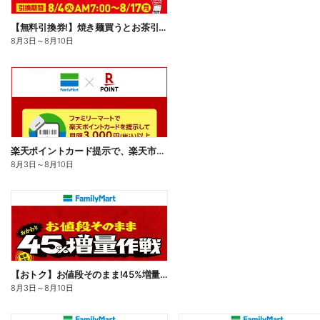
【無料引換券!】焼き麺買うとお茶引換券貰える!
8月3日
～
8月10日
楽天ポイントカード提示で、楽天市場でのお買い物がおトクに!
8月3日
～
8月10日
【おトク】お値段そのまま!45%増量作戦!
8月3日
～
8月10日