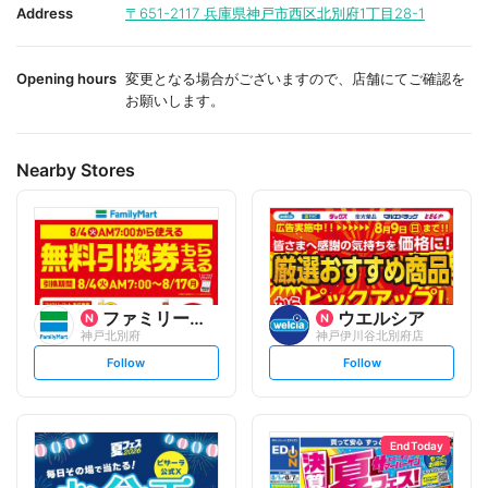
i
i
Address
〒651-2117
兵庫県神戸市西区北別府1丁目28-1
t
t
e
e
Opening hours
変更となる場合がございますので、店舗にてご確認を
お願いします。
Nearby Stores
ファミリーマート
ウエルシア
神戸北別府
神戸伊川谷北別府店
s
s
Follow
Follow
e
e
t
t
f
f
o
o
l
l
l
l
o
o
End Today
w
w