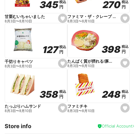
270
270
345
345
税込
税込
税込
税込
r
円
円
円
円
i
t
e
ファミマ・ザ・クレープ 生チョコ
甘栗むいちゃいました
s
s
8月3日
〜
8月10日
8月3日
〜
8月10日
e
e
t
t
f
f
a
a
v
v
o
o
398
398
127
127
税込
税込
税込
税込
r
r
円
円
円
円
i
i
t
t
e
e
たんぱく質が摂れる!豚しゃぶのパスタサラダ
千切りキャベツ
s
s
8月3日
〜
8月10日
8月3日
〜
8月10日
e
e
t
t
f
f
a
a
v
v
o
o
248
248
358
358
税込
税込
税込
税込
r
r
円
円
円
円
i
i
t
t
e
e
ファミチキ
たっぷりハムサンド
s
s
8月3日
〜
8月10日
8月3日
〜
8月10日
e
e
t
t
f
f
Store info
a
a
Official Account
v
v
o
o
r
r