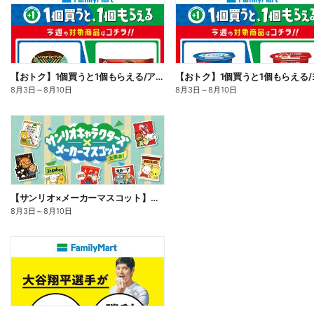
【おトク】1個買うと1個もらえる/アイス
8月3日
～
8月10日
8月3日
～
8月10日
【サンリオ×メーカーマスコット】オリジナルグッズ貰える!
8月3日
～
8月10日