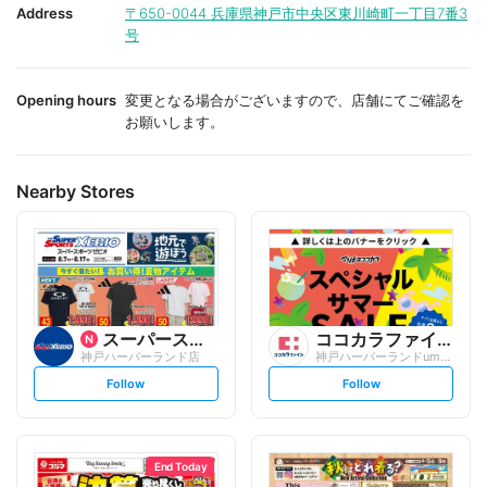
i
i
Address
〒650-0044
兵庫県神戸市中央区東川崎町一丁目7番3
t
t
号
e
e
Opening hours
変更となる場合がございますので、店舗にてご確認を
お願いします。
Nearby Stores
スーパースポーツゼビオ
ココカラファイン
神戸ハーバーランド店
神戸ハーバーランドumie店
s
s
Follow
Follow
e
e
t
t
f
f
o
o
l
l
l
l
o
o
End Today
w
w