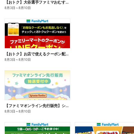
【おトク】大谷選手ファミマおむすび割
8月3日
～
8月10日
【おトク】お店で使えるクーポン配信中
8月3日
～
8月10日
【ファミマオンライン先行販売】シルバニアファミリー
8月3日
～
8月10日