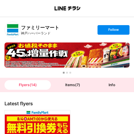
B
r
a
n
ファミリーマート
c
s
Follow
h
e
神戸ハーバーランド
T
t
o
f
p
o
l
l
o
w
Flyers
(
14
)
Items
(
7
)
Info
Latest flyers