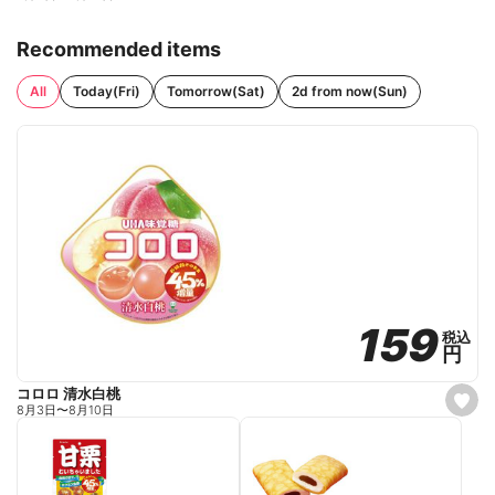
Recommended items
All
Today(Fri)
Tomorrow(Sat)
2d from now(Sun)
159
159
税込
税込
円
円
コロロ 清水白桃
s
8月3日
〜
8月10日
e
t
f
a
v
o