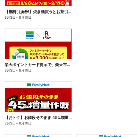
【無料引換券!】焼き麺買うとお茶引換券貰える!
8月3日
～
8月10日
楽天ポイントカード提示で、楽天市場でのお買い物がおトクに!
8月3日
～
8月10日
【おトク】お値段そのまま!45%増量作戦!
8月3日
～
8月10日