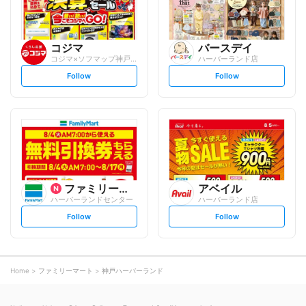
コジマ
バースデイ
コジマ×ソフマップ神戸ハーバーランド店
ハーバーランド店
s
s
Follow
Follow
e
e
t
t
f
f
o
o
l
l
l
l
o
o
w
w
ファミリーマート
アベイル
ハーバーランドセンター
ハーバーランド店
s
s
Follow
Follow
e
e
t
t
f
f
o
o
l
l
l
l
o
o
Home
ファミリーマート
神戸ハーバーランド
w
w