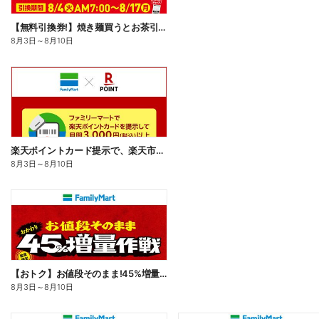
【無料引換券!】焼き麺買うとお茶引換券貰える!
8月3日
～
8月10日
楽天ポイントカード提示で、楽天市場でのお買い物がおトクに!
8月3日
～
8月10日
【おトク】お値段そのまま!45%増量作戦!
8月3日
～
8月10日