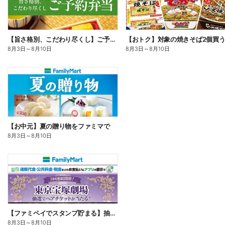
【旨さ格別、こだわり尽くし】ご予約弁当
8月3日
～
8月10日
8月3日
～
8月10日
【お中元】夏の贈り物をファミマで
8月3日
～
8月10日
【ファミペイでスタンプ貯まる】抽選でペアチケットが当たる!
8月3日
～
8月10日