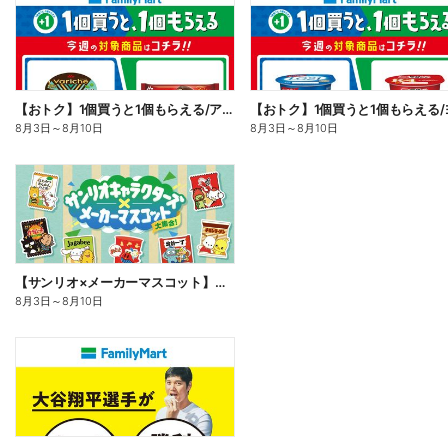
【おトク】1個買うと1個もらえる/アイス
8月3日
～
8月10日
8月3日
～
8月10日
【サンリオ×メーカーマスコット】オリジナルグッズ貰える!
8月3日
～
8月10日