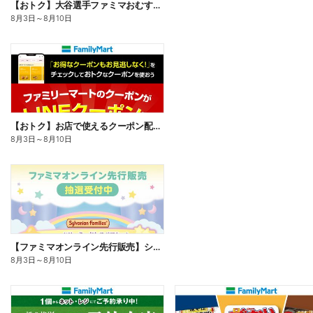
【おトク】大谷選手ファミマおむすび割
8月3日
～
8月10日
【おトク】お店で使えるクーポン配信中
8月3日
～
8月10日
【ファミマオンライン先行販売】シルバニアファミリー
8月3日
～
8月10日