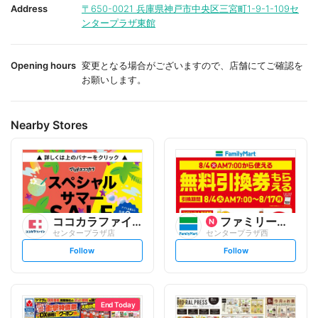
i
i
Address
〒650-0021
兵庫県神戸市中央区三宮町1-9-1-109セ
t
t
ンタープラザ東館
e
e
Opening hours
変更となる場合がございますので、店舗にてご確認を
お願いします。
Nearby Stores
ココカラファイン
ファミリーマート
センタープラザ店
センタープラザ西
s
s
Follow
Follow
e
e
t
t
f
f
o
o
l
l
l
l
o
o
End Today
w
w