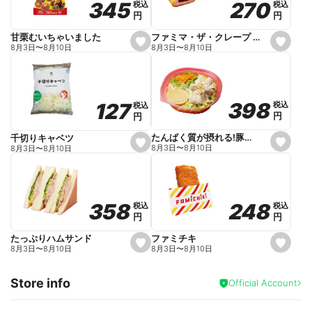
270
270
345
345
税込
税込
税込
税込
r
円
円
円
円
i
t
e
ファミマ・ザ・クレープ 生チョコ
甘栗むいちゃいました
s
s
8月3日
〜
8月10日
8月3日
〜
8月10日
e
e
t
t
f
f
a
a
v
v
o
o
398
398
127
127
税込
税込
税込
税込
r
r
円
円
円
円
i
i
t
t
e
e
たんぱく質が摂れる!豚しゃぶのパスタサラダ
千切りキャベツ
s
s
8月3日
〜
8月10日
8月3日
〜
8月10日
e
e
t
t
f
f
a
a
v
v
o
o
248
248
358
358
税込
税込
税込
税込
r
r
円
円
円
円
i
i
t
t
e
e
ファミチキ
たっぷりハムサンド
s
s
8月3日
〜
8月10日
8月3日
〜
8月10日
e
e
t
t
f
f
Store info
a
a
Official Account
v
v
o
o
r
r