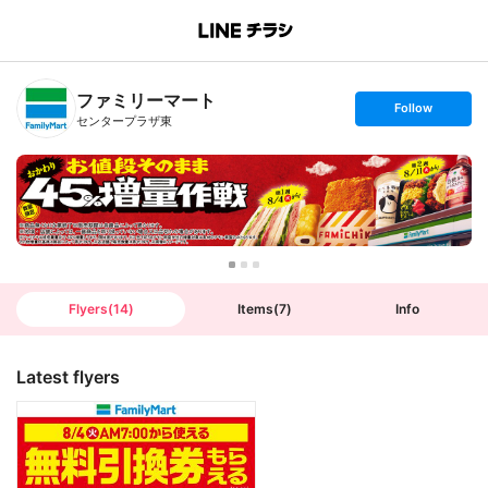
B
r
a
n
ファミリーマート
c
s
Follow
h
e
センタープラザ東
T
t
o
f
p
o
l
l
o
w
Flyers
(
14
)
Items
(
7
)
Info
Latest flyers