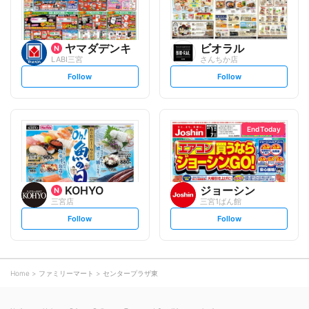
ヤマダデンキ
ビオラル
LABI三宮
さんちか店
s
s
Follow
Follow
e
e
t
t
f
f
o
o
l
l
l
l
o
o
End Today
w
w
KOHYO
ジョーシン
三宮店
三宮1ばん館
s
s
Follow
Follow
e
e
t
t
f
f
o
o
l
l
l
l
o
o
Home
ファミリーマート
センタープラザ東
w
w