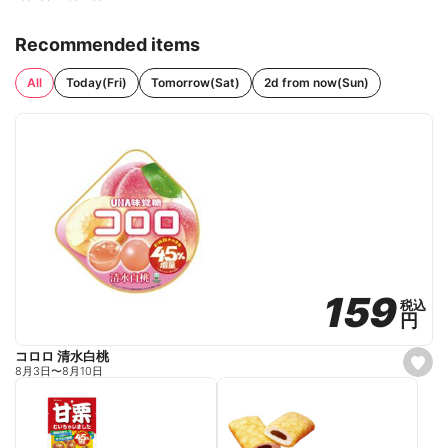
Recommended items
All
Today(Fri)
Tomorrow(Sat)
2d from now(Sun)
159
159
税込
税込
円
円
コロロ 清水白桃
s
8月3日
〜
8月10日
e
t
f
a
v
o