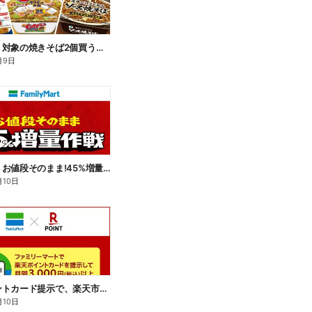
【おトク】対象の焼きそば2個買うと100円引き!
月9日
【おトク】お値段そのまま!45%増量作戦!
月10日
楽天ポイントカード提示で、楽天市場でのお買い物がおトクに!
月10日