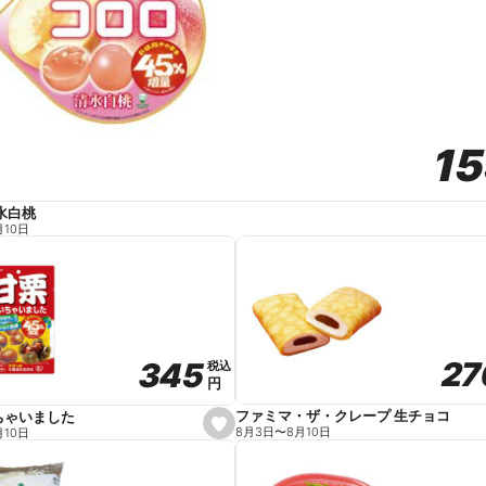
1
1
水白桃
月10日
27
27
345
345
税込
税込
円
円
ファミマ・ザ・クレープ 生チョコ
ちゃいました
s
8月3日
〜
8月10日
月10日
e
t
f
a