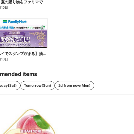
】夏の贈り物をファミマで
月10日
【ファミペイでスタンプ貯まる】抽選でペアチケットが当たる!
月10日
mended items
oday(Sat)
Tomorrow(Sun)
2d from now(Mon)