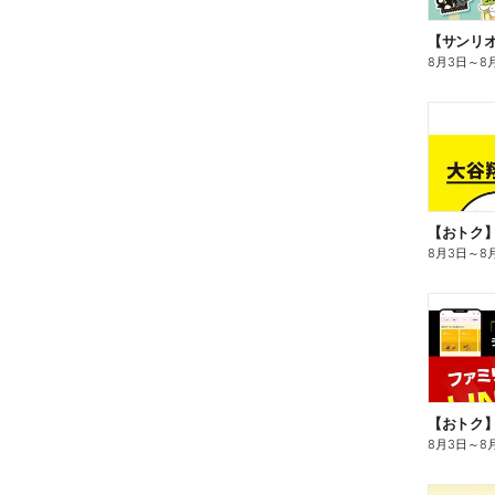
8月3日
～
8
8月3日
～
8
8月3日
～
8