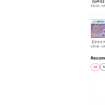
【お中元
8月3日
～
8
8月3日
～
8
Recom
All
T