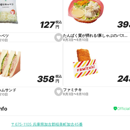
v
o
r
i
t
39
39
127
127
e
税込
税込
円
円
たんぱく質が摂れる!豚しゃぶのパスタサラダ
ャベツ
s
8月3日
〜
8月10日
月10日
e
t
f
a
v
o
r
i
t
24
24
358
358
e
税込
税込
円
円
ファミチキ
ハムサンド
s
8月3日
〜
8月10日
月10日
e
t
f
nfo
a
Officia
v
o
r
i
〒675-1105
兵庫県加古郡稲美町加古45番
t