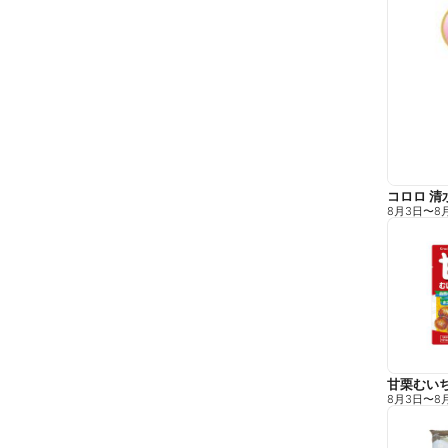
コロロ 清
8月3日
〜
8
甘栗むい
8月3日
〜
8