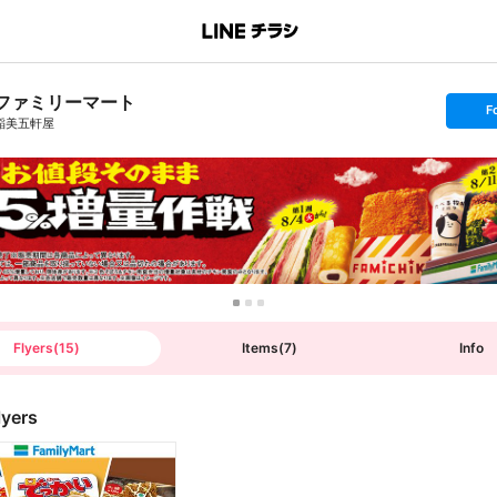
ファミリーマート
s
F
e
稲美五軒屋
t
f
o
l
l
o
w
Flyers
(
15
)
Items
(
7
)
Info
lyers