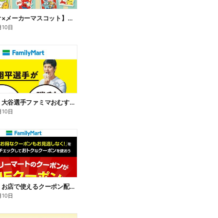
【サンリオ×メーカーマスコット】オリジナルグッズ貰える!
月10日
【おトク】大谷選手ファミマおむすび割
月10日
【おトク】お店で使えるクーポン配信中
月10日