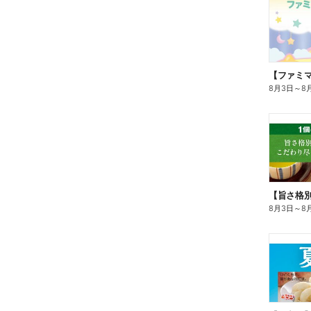
8月3日
～
8
8月3日
～
8