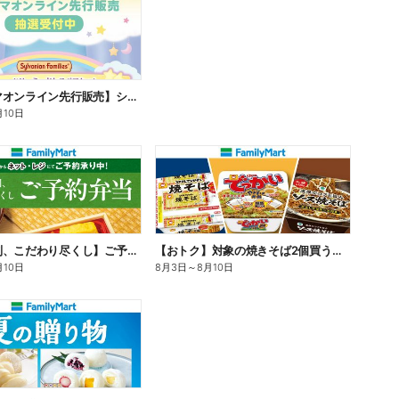
【ファミマオンライン先行販売】シルバニアファミリー
月10日
【旨さ格別、こだわり尽くし】ご予約弁当
【おトク】対象の焼きそば2個買うと100円引き!
月10日
8月3日
～
8月10日