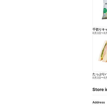
千切りキ
8月3日
〜
8
たっぷり
8月3日
〜
8
Store i
Address