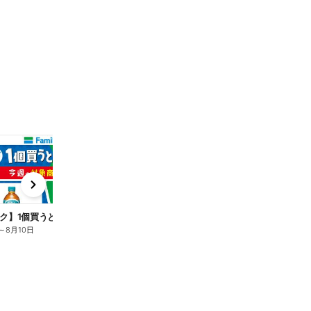
t
x
e
n
ク】1個買うと1個もらえる/麦茶
～
8月10日