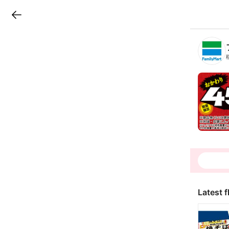
LINEチラシ
B
r
a
n
c
h
T
o
p
Latest f