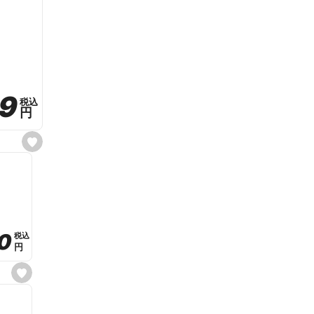
59
59
税込
税込
円
円
s
e
t
f
a
v
o
r
i
t
0
0
税込
税込
e
円
円
s
e
t
f
a