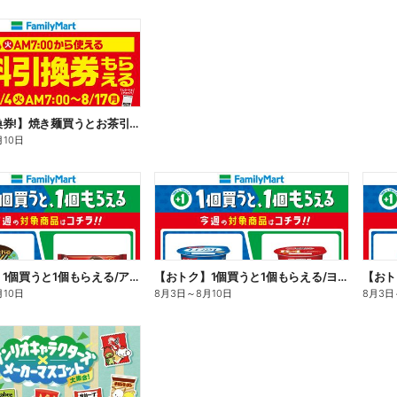
【無料引換券!】焼き麺買うとお茶引換券貰える!
月10日
【おトク】1個買うと1個もらえる/アイス
【おトク】1個買うと1個もらえる/ヨーグルト
【おト
月10日
8月3日
～
8月10日
8月3日