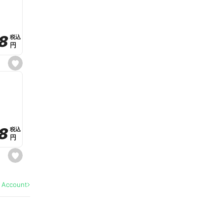
v
o
r
i
t
8
8
e
税込
税込
円
円
s
e
t
f
a
v
o
r
i
t
8
8
e
税込
税込
円
円
s
e
t
f
a
l Account
v
o
r
i
t