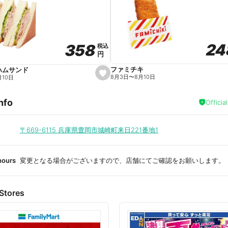
a
v
o
r
i
t
24
24
358
358
e
税込
税込
円
円
ファミチキ
ハムサンド
s
8月3日
〜
8月10日
月10日
e
t
f
nfo
a
Officia
v
o
r
i
〒669-6115
兵庫県豊岡市城崎町来日221番地1
t
e
hours
変更となる場合がございますので、店舗にてご確認をお願いします。
Stores