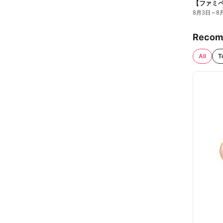
8月3日
～
8
Recom
All
T