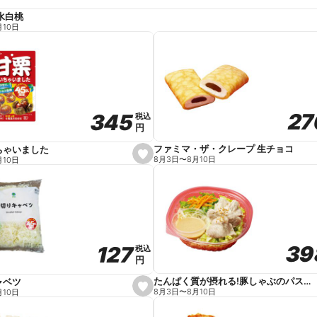
水白桃
月10日
27
27
345
345
税込
税込
円
円
ファミマ・ザ・クレープ 生チョコ
ちゃいました
s
8月3日
〜
8月10日
月10日
e
t
f
a
v
o
r
i
t
39
39
127
127
e
税込
税込
円
円
たんぱく質が摂れる!豚しゃぶのパスタサラダ
ャベツ
s
8月3日
〜
8月10日
月10日
e
t
f