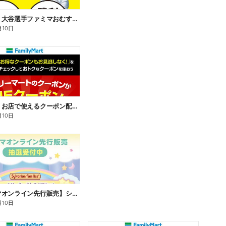
【おトク】大谷選手ファミマおむすび割
月10日
【おトク】お店で使えるクーポン配信中
月10日
【ファミマオンライン先行販売】シルバニアファミリー
月10日