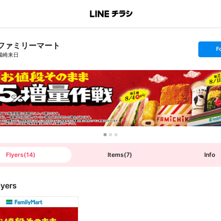
ファミリーマート
s
F
e
城崎来日
t
f
o
l
l
o
w
Flyers
(
14
)
Items
(
7
)
Info
lyers