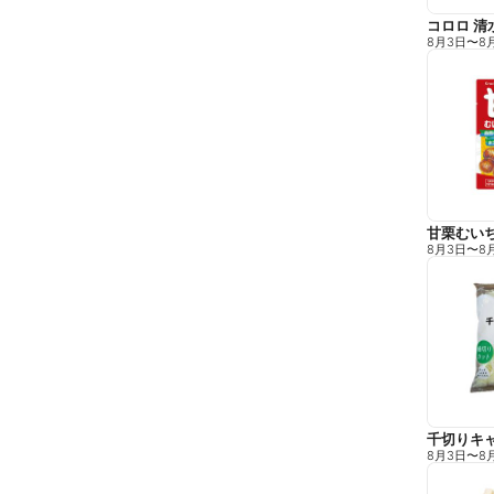
コロロ 清
8月3日
〜
8
甘栗むい
8月3日
〜
8
千切りキ
8月3日
〜
8