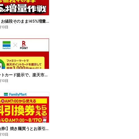
【おトク】お値段そのまま!45%増量作戦!
月10日
楽天ポイントカード提示で、楽天市場でのお買い物がおトクに!
月10日
【無料引換券!】焼き麺買うとお茶引換券貰える!
月10日