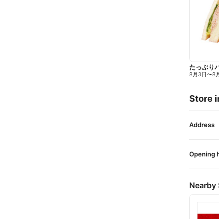
たっぷり
8月3日
〜
8
Store i
Address
Opening 
Nearby 