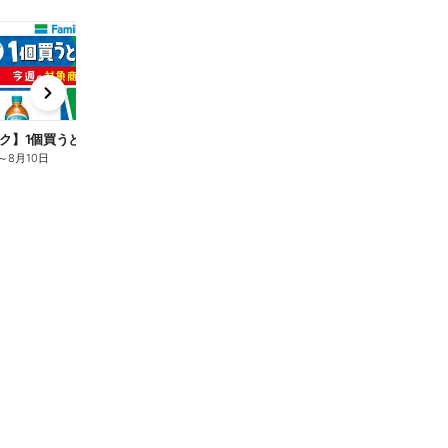
t
x
e
n
ク】1個買うと1個もらえる/麦茶
～
8月10日