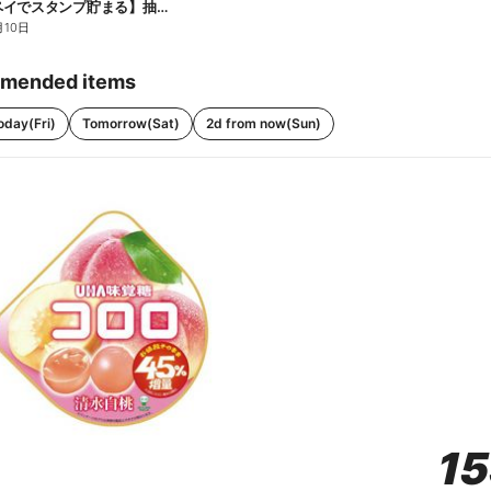
【ファミペイでスタンプ貯まる】抽選でペアチケットが当たる!
月10日
mended items
oday(Fri)
Tomorrow(Sat)
2d from now(Sun)
1
1