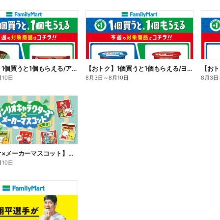
【おトク】1個買うと1個もらえる/アイス
【おトク】1個買うと1個もらえる/ヨーグルト
【おト
月10日
8月3日
～
8月10日
8月3日
【サンリオ×メーカーマスコット】オリジナルグッズ貰える!
月10日