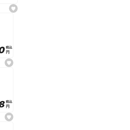
s
e
t
f
a
v
o
r
i
t
0
0
税込
税込
e
円
円
s
e
t
f
a
v
o
r
i
t
8
8
e
税込
税込
円
円
s
e
t
f