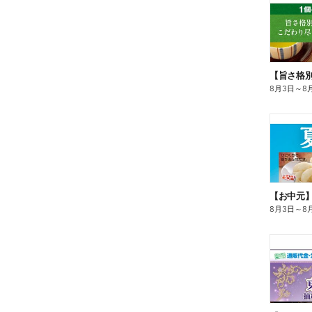
8月3日
～
8
【お中元
8月3日
～
8