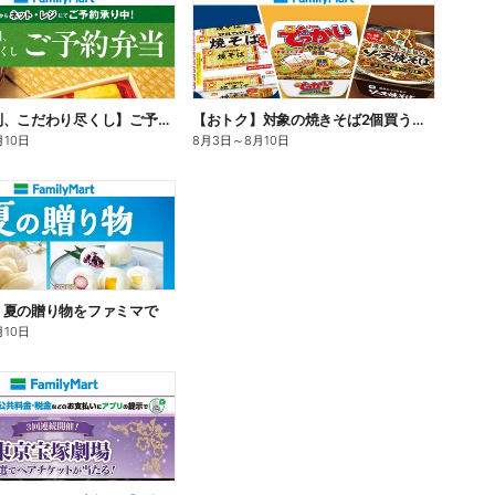
【旨さ格別、こだわり尽くし】ご予約弁当
【おトク】対象の焼きそば2個買うと100円引き!
月10日
8月3日
～
8月10日
】夏の贈り物をファミマで
月10日