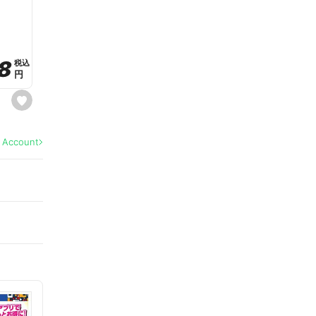
a
v
o
r
i
t
8
8
e
税込
税込
円
円
s
e
t
f
a
l Account
v
o
r
i
t
e