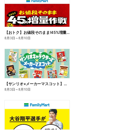
【おトク】お値段そのまま!45%増量作戦!
8月3日
～
8月10日
【サンリオ×メーカーマスコット】オリジナルグッズ貰える!
8月3日
～
8月10日