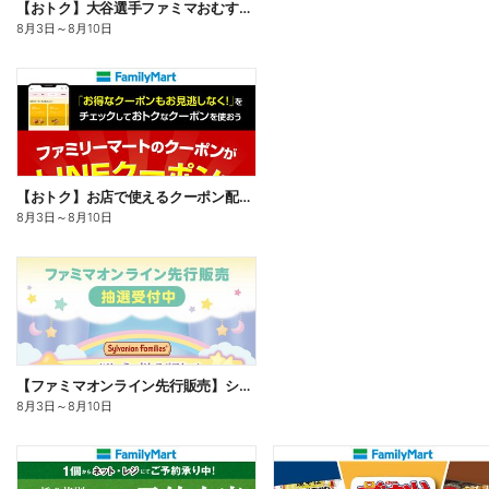
【おトク】大谷選手ファミマおむすび割
8月3日
～
8月10日
【おトク】お店で使えるクーポン配信中
8月3日
～
8月10日
【ファミマオンライン先行販売】シルバニアファミリー
8月3日
～
8月10日