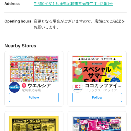
i
i
Address
〒660-0811
兵庫県尼崎市常光寺二丁目2番1号
t
t
e
e
Opening hours
変更となる場合がございますので、店舗にてご確認を
お願いします。
Nearby Stores
ウエルシア
ココカラファイン
尼崎常光寺店
ドラッグストアライフォート 小川店
s
s
Follow
Follow
e
e
t
t
f
f
o
o
l
l
l
l
o
o
w
w