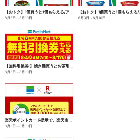
【おトク】1個買うと1個もらえる/アイス
8月3日
～
8月10日
8月3日
～
8月10日
【無料引換券!】焼き麺買うとお茶引換券貰える!
8月3日
～
8月10日
楽天ポイントカード提示で、楽天市場でのお買い物がおトクに!
8月3日
～
8月10日