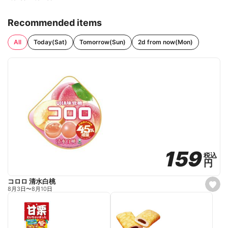
Recommended items
All
Today(Sat)
Tomorrow(Sun)
2d from now(Mon)
159
159
税込
税込
円
円
コロロ 清水白桃
s
8月3日
〜
8月10日
e
t
f
a
v
o