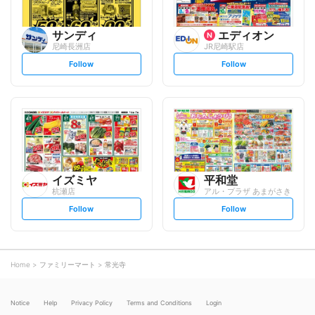
サンディ
エディオン
尼崎長洲店
JR尼崎駅店
s
s
Follow
Follow
e
e
t
t
f
f
o
o
l
l
l
l
o
o
w
w
イズミヤ
平和堂
杭瀬店
アル・プラザ あまがさき
s
s
Follow
Follow
e
e
t
t
f
f
o
o
l
l
l
l
o
o
Home
ファミリーマート
常光寺
w
w
Notice
Help
Privacy Policy
Terms and Conditions
Login