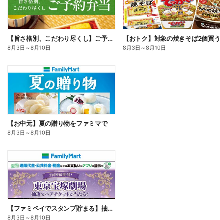
【旨さ格別、こだわり尽くし】ご予約弁当
8月3日
～
8月10日
8月3日
～
8月10日
【お中元】夏の贈り物をファミマで
8月3日
～
8月10日
【ファミペイでスタンプ貯まる】抽選でペアチケットが当たる!
8月3日
～
8月10日