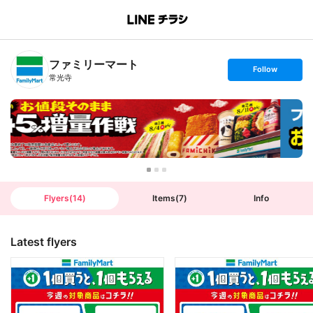
B
r
a
n
ファミリーマート
c
s
Follow
h
e
常光寺
T
t
o
f
p
o
l
l
o
w
Flyers
(
14
)
Items
(
7
)
Info
Latest flyers