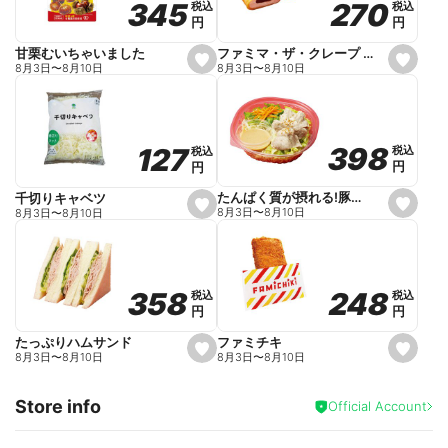
270
270
345
345
税込
税込
税込
税込
r
円
円
円
円
i
t
e
ファミマ・ザ・クレープ 生チョコ
甘栗むいちゃいました
s
s
8月3日
〜
8月10日
8月3日
〜
8月10日
e
e
t
t
f
f
a
a
v
v
o
o
398
398
127
127
税込
税込
税込
税込
r
r
円
円
円
円
i
i
t
t
e
e
たんぱく質が摂れる!豚しゃぶのパスタサラダ
千切りキャベツ
s
s
8月3日
〜
8月10日
8月3日
〜
8月10日
e
e
t
t
f
f
a
a
v
v
o
o
248
248
358
358
税込
税込
税込
税込
r
r
円
円
円
円
i
i
t
t
e
e
ファミチキ
たっぷりハムサンド
s
s
8月3日
〜
8月10日
8月3日
〜
8月10日
e
e
t
t
f
f
Store info
a
a
Official Account
v
v
o
o
r
r