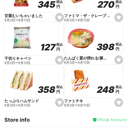
270
270
345
345
税込
税込
税込
税込
r
円
円
円
円
i
t
e
ファミマ・ザ・クレープ 生チョコ
甘栗むいちゃいました
s
s
8月3日
〜
8月10日
8月3日
〜
8月10日
e
e
t
t
f
f
a
a
v
v
o
o
398
398
127
127
税込
税込
税込
税込
r
r
円
円
円
円
i
i
t
t
e
e
たんぱく質が摂れる!豚しゃぶのパスタサラダ
千切りキャベツ
s
s
8月3日
〜
8月10日
8月3日
〜
8月10日
e
e
t
t
f
f
a
a
v
v
o
o
248
248
358
358
税込
税込
税込
税込
r
r
円
円
円
円
i
i
t
t
e
e
ファミチキ
たっぷりハムサンド
s
s
8月3日
〜
8月10日
8月3日
〜
8月10日
e
e
t
t
f
f
Store info
a
a
Official Account
v
v
o
o
r
r