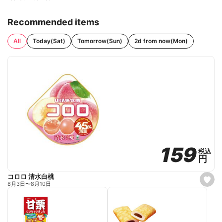
Recommended items
All
Today(Sat)
Tomorrow(Sun)
2d from now(Mon)
159
159
税込
税込
円
円
コロロ 清水白桃
s
8月3日
〜
8月10日
e
t
f
a
v
o