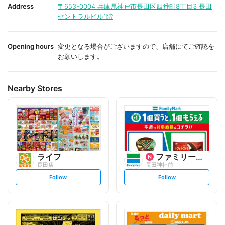
i
i
Address
〒653-0004
兵庫県神戸市長田区四番町8丁目3 長田
t
t
セントラルビル1階
e
e
Opening hours
変更となる場合がございますので、店舗にてご確認を
お願いします。
Nearby Stores
ライフ
ファミリーマート
長田店
長田神社前
s
s
Follow
Follow
e
e
t
t
f
f
o
o
l
l
l
l
o
o
w
w