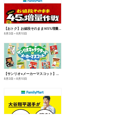
【おトク】お値段そのまま!45%増量作戦!
8月3日
～
8月10日
【サンリオ×メーカーマスコット】オリジナルグッズ貰える!
8月3日
～
8月10日