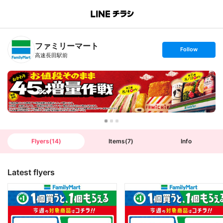
B
r
a
n
ファミリーマート
c
s
Follow
h
e
高速長田駅前
T
t
o
f
p
o
l
l
o
w
Flyers
(
14
)
Items
(
7
)
Info
Latest flyers