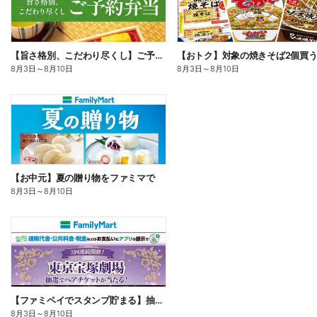
【旨さ格別、こだわり尽くし】ご予約弁当
8月3日
～
8月10日
8月3日
～
8月10日
【お中元】夏の贈り物をファミマで
8月3日
～
8月10日
【ファミペイでスタンプ貯まる】抽選でペアチケットが当たる!
8月3日
～
8月10日