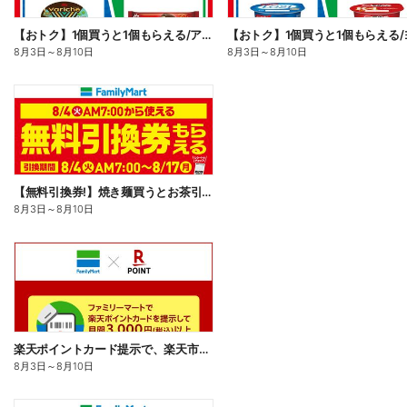
【おトク】1個買うと1個もらえる/アイス
8月3日
～
8月10日
8月3日
～
8月10日
【無料引換券!】焼き麺買うとお茶引換券貰える!
8月3日
～
8月10日
楽天ポイントカード提示で、楽天市場でのお買い物がおトクに!
8月3日
～
8月10日