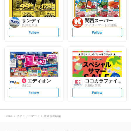
サンディ
関西スーパー
長田菅原店
デイリーマート大開店
s
s
Follow
Follow
e
e
t
t
f
f
o
o
l
l
l
l
o
o
w
w
エディオン
ココカラファイン
西代店
兵庫駅前店
s
s
Follow
Follow
e
e
t
t
f
f
o
o
l
l
l
l
o
o
Home
ファミリーマート
高速長田駅前
w
w