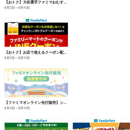
【おトク】大谷選手ファミマおむすび割
8月3日
～
8月10日
【おトク】お店で使えるクーポン配信中
8月3日
～
8月10日
【ファミマオンライン先行販売】シルバニアファミリー
8月3日
～
8月10日