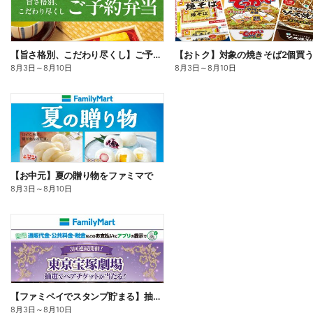
【旨さ格別、こだわり尽くし】ご予約弁当
8月3日
～
8月10日
8月3日
～
8月10日
【お中元】夏の贈り物をファミマで
8月3日
～
8月10日
【ファミペイでスタンプ貯まる】抽選でペアチケットが当たる!
8月3日
～
8月10日