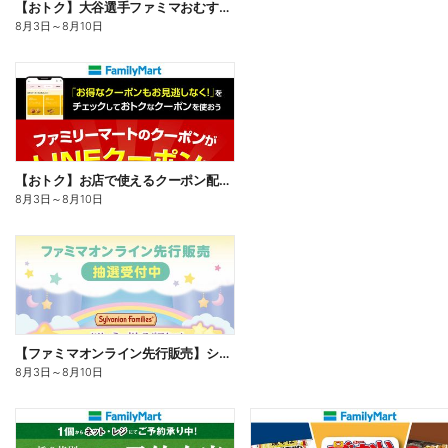
【おトク】大谷選手ファミマおむすび割
8月3日
～
8月10日
【おトク】お店で使えるクーポン配信中
8月3日
～
8月10日
【ファミマオンライン先行販売】シルバニアファミリー
8月3日
～
8月10日