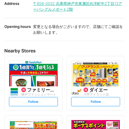
i
i
Address
〒658-0032
兵庫県神戸市東灘区向洋町中2丁目13ア
t
t
ーバングルメポート2階
e
e
Opening hours
変更となる場合がございますので、店舗にてご確認を
お願いします。
Nearby Stores
ファミリーマート
ダイエー
神戸ファッションマート
六甲アイランド店
s
s
Follow
Follow
e
e
t
t
f
f
o
o
l
l
l
l
o
o
w
w