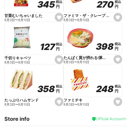
270
270
345
345
税込
税込
税込
税込
r
円
円
円
円
i
t
e
ファミマ・ザ・クレープ 生チョコ
甘栗むいちゃいました
s
s
8月3日
〜
8月10日
8月3日
〜
8月10日
e
e
t
t
f
f
a
a
v
v
o
o
398
398
127
127
税込
税込
税込
税込
r
r
円
円
円
円
i
i
t
t
e
e
たんぱく質が摂れる!豚しゃぶのパスタサラダ
千切りキャベツ
s
s
8月3日
〜
8月10日
8月3日
〜
8月10日
e
e
t
t
f
f
a
a
v
v
o
o
248
248
358
358
税込
税込
税込
税込
r
r
円
円
円
円
i
i
t
t
e
e
ファミチキ
たっぷりハムサンド
s
s
8月3日
〜
8月10日
8月3日
〜
8月10日
e
e
t
t
f
f
Store info
a
a
Official Account
v
v
o
o
r
r