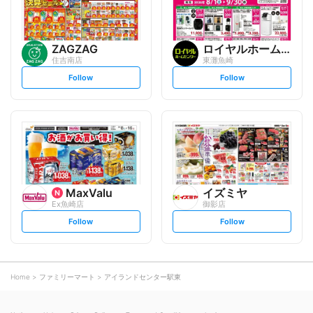
ZAGZAG
ロイヤルホームセンター
住吉南店
東灘魚崎
s
s
Follow
Follow
e
e
t
t
f
f
o
o
l
l
l
l
o
o
w
w
MaxValu
イズミヤ
Ex魚崎店
御影店
s
s
Follow
Follow
e
e
t
t
f
f
o
o
l
l
l
l
o
o
Home
ファミリーマート
アイランドセンター駅東
w
w