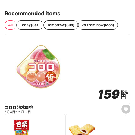
Recommended items
All
Today(Sat)
Tomorrow(Sun)
2d from now(Mon)
159
159
税込
税込
円
円
コロロ 清水白桃
s
8月3日
〜
8月10日
e
t
f
a
v
o