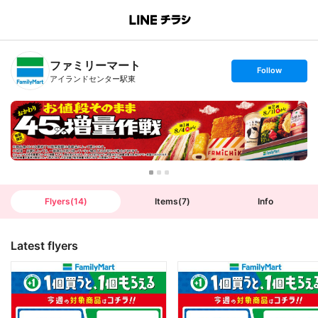
B
r
a
n
ファミリーマート
c
s
Follow
h
e
アイランドセンター駅東
T
t
o
f
p
o
l
l
o
w
Flyers
(
14
)
Items
(
7
)
Info
Latest flyers