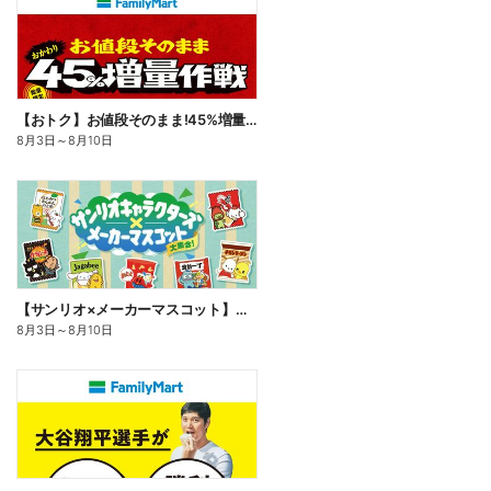
【おトク】お値段そのまま!45%増量作戦!
8月3日
～
8月10日
【サンリオ×メーカーマスコット】オリジナルグッズ貰える!
8月3日
～
8月10日