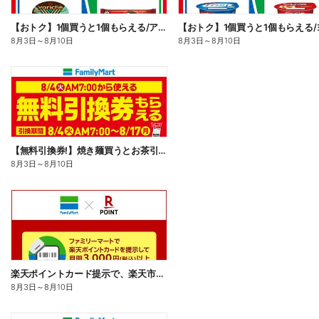
【おトク】1個買うと1個もらえる/アイス
8月3日
～
8月10日
8月3日
～
8月10日
【無料引換券!】焼き麺買うとお茶引換券貰える!
8月3日
～
8月10日
楽天ポイントカード提示で、楽天市場でのお買い物がおトクに!
8月3日
～
8月10日