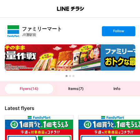
B
r
a
n
ファミリーマート
c
s
Follow
h
e
JR灘駅前
T
t
o
f
p
o
l
l
o
w
Flyers
(
14
)
Items
(
7
)
Info
Latest flyers