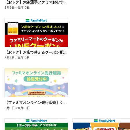
【おトク】大谷選手ファミマおむすび割
8月3日
～
8月10日
【おトク】お店で使えるクーポン配信中
8月3日
～
8月10日
【ファミマオンライン先行販売】シルバニアファミリー
8月3日
～
8月10日