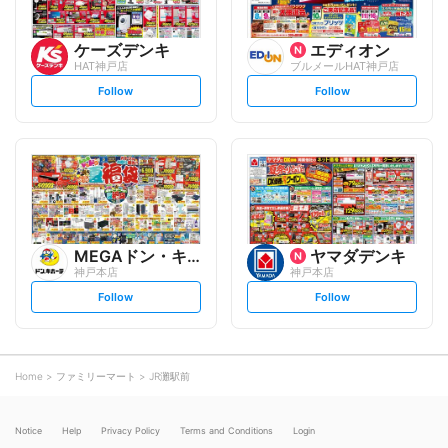
ケーズデンキ
エディオン
HAT神戸店
ブルメールHAT神戸店
s
s
Follow
Follow
e
e
t
t
f
f
o
o
l
l
l
l
o
o
w
w
MEGAドン・キホーテ
ヤマダデンキ
神戸本店
神戸本店
s
s
Follow
Follow
e
e
t
t
f
f
o
o
l
l
l
l
o
o
Home
ファミリーマート
JR灘駅前
w
w
Notice
Help
Privacy Policy
Terms and Conditions
Login