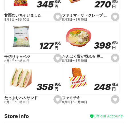
270
270
345
345
税込
税込
税込
税込
r
円
円
円
円
i
t
e
ファミマ・ザ・クレープ 生チョコ
甘栗むいちゃいました
s
s
8月3日
〜
8月10日
8月3日
〜
8月10日
e
e
t
t
f
f
a
a
v
v
o
o
398
398
127
127
税込
税込
税込
税込
r
r
円
円
円
円
i
i
t
t
e
e
たんぱく質が摂れる!豚しゃぶのパスタサラダ
千切りキャベツ
s
s
8月3日
〜
8月10日
8月3日
〜
8月10日
e
e
t
t
f
f
a
a
v
v
o
o
248
248
358
358
税込
税込
税込
税込
r
r
円
円
円
円
i
i
t
t
e
e
ファミチキ
たっぷりハムサンド
s
s
8月3日
〜
8月10日
8月3日
〜
8月10日
e
e
t
t
f
f
Store info
a
a
Official Account
v
v
o
o
r
r