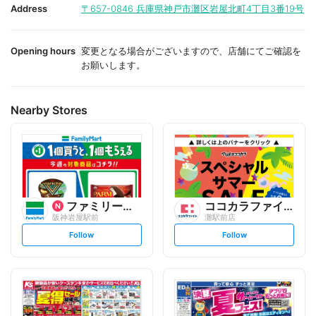
i
i
Address
〒657-0846
兵庫県神戸市灘区岩屋北町4丁目3番19号
t
t
e
e
Opening hours
変更となる場合がございますので、店舗にてご確認を
お願いします。
Nearby Stores
ファミリーマート
ココカラファイン
阪神岩屋駅前
灘駅前店
s
s
Follow
Follow
e
e
t
t
f
f
o
o
l
l
l
l
o
o
w
w