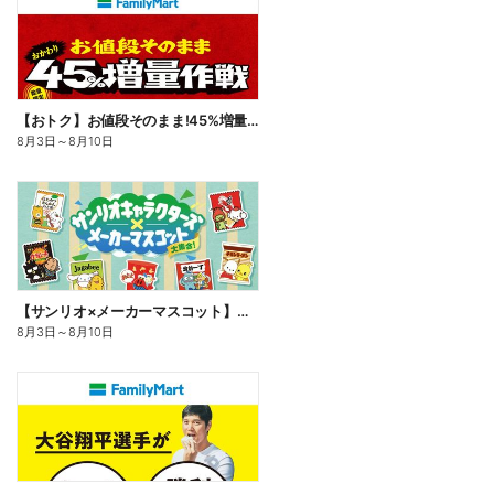
【おトク】お値段そのまま!45%増量作戦!
8月3日
～
8月10日
【サンリオ×メーカーマスコット】オリジナルグッズ貰える!
8月3日
～
8月10日