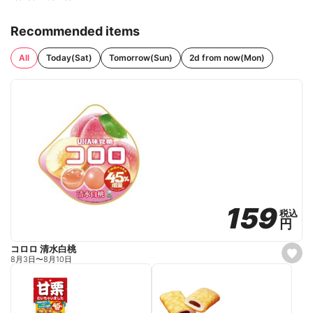
Recommended items
All
Today(Sat)
Tomorrow(Sun)
2d from now(Mon)
159
159
税込
税込
円
円
コロロ 清水白桃
s
8月3日
〜
8月10日
e
t
f
a
v
o