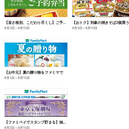
【旨さ格別、こだわり尽くし】ご予約弁当
8月3日
～
8月10日
8月3日
～
8月10日
【お中元】夏の贈り物をファミマで
8月3日
～
8月10日
【ファミペイでスタンプ貯まる】抽選でペアチケットが当たる!
8月3日
～
8月10日