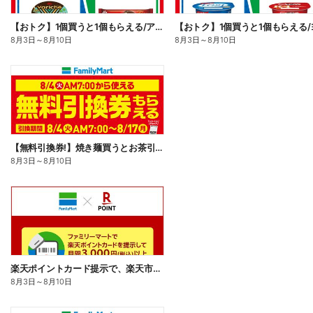
【おトク】1個買うと1個もらえる/アイス
8月3日
～
8月10日
8月3日
～
8月10日
【無料引換券!】焼き麺買うとお茶引換券貰える!
8月3日
～
8月10日
楽天ポイントカード提示で、楽天市場でのお買い物がおトクに!
8月3日
～
8月10日