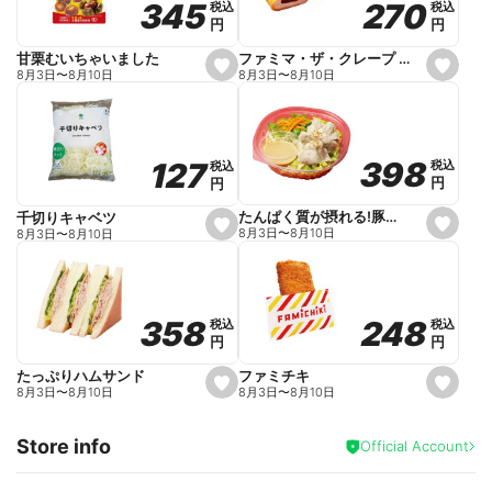
270
270
345
345
税込
税込
税込
税込
r
円
円
円
円
i
t
e
ファミマ・ザ・クレープ 生チョコ
甘栗むいちゃいました
s
s
8月3日
〜
8月10日
8月3日
〜
8月10日
e
e
t
t
f
f
a
a
v
v
o
o
398
398
127
127
税込
税込
税込
税込
r
r
円
円
円
円
i
i
t
t
e
e
たんぱく質が摂れる!豚しゃぶのパスタサラダ
千切りキャベツ
s
s
8月3日
〜
8月10日
8月3日
〜
8月10日
e
e
t
t
f
f
a
a
v
v
o
o
248
248
358
358
税込
税込
税込
税込
r
r
円
円
円
円
i
i
t
t
e
e
ファミチキ
たっぷりハムサンド
s
s
8月3日
〜
8月10日
8月3日
〜
8月10日
e
e
t
t
f
f
Store info
a
a
Official Account
v
v
o
o
r
r