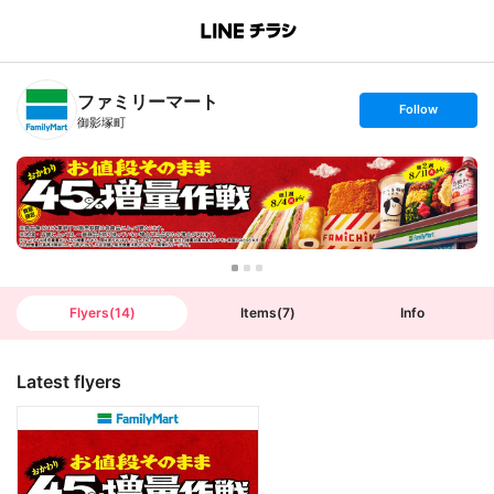
B
r
a
n
ファミリーマート
c
s
Follow
h
e
御影塚町
T
t
o
f
p
o
l
l
o
w
Flyers
(
14
)
Items
(
7
)
Info
Latest flyers