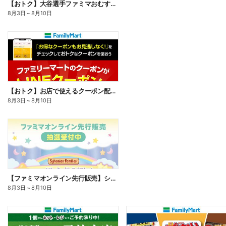
【おトク】大谷選手ファミマおむすび割
8月3日
～
8月10日
【おトク】お店で使えるクーポン配信中
8月3日
～
8月10日
【ファミマオンライン先行販売】シルバニアファミリー
8月3日
～
8月10日