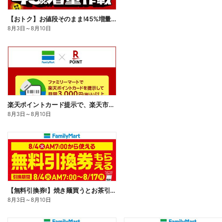
【おトク】お値段そのまま!45%増量作戦!
8月3日
～
8月10日
楽天ポイントカード提示で、楽天市場でのお買い物がおトクに!
8月3日
～
8月10日
【無料引換券!】焼き麺買うとお茶引換券貰える!
8月3日
～
8月10日