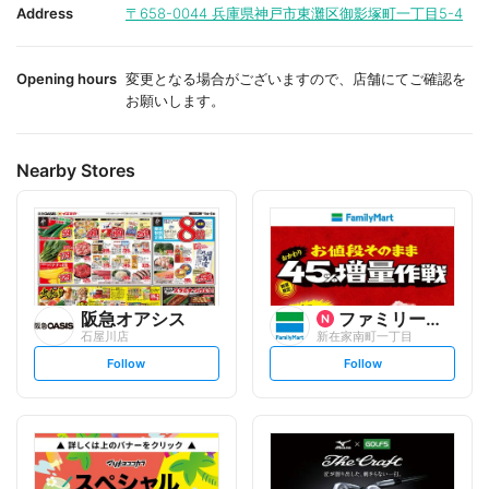
i
i
Address
〒658-0044
兵庫県神戸市東灘区御影塚町一丁目5-4
t
t
e
e
Opening hours
変更となる場合がございますので、店舗にてご確認を
お願いします。
Nearby Stores
阪急オアシス
ファミリーマート
石屋川店
新在家南町一丁目
s
s
Follow
Follow
e
e
t
t
f
f
o
o
l
l
l
l
o
o
w
w