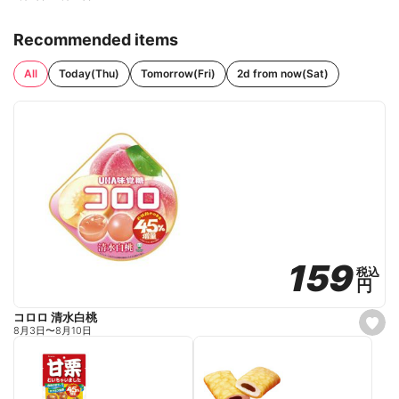
Recommended items
All
Today(Thu)
Tomorrow(Fri)
2d from now(Sat)
159
159
税込
税込
円
円
コロロ 清水白桃
s
8月3日
〜
8月10日
e
t
f
a
v
o