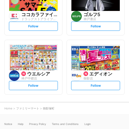
ココカラファイン
ゴルフ5
ドラッグストアライフォート 六甲店
神戸灘店
s
s
Follow
Follow
e
e
t
t
f
f
o
o
l
l
l
l
o
o
w
w
ウエルシア
エディオン
神戸中郷店
御影店
s
s
Follow
Follow
e
e
t
t
f
f
o
o
l
l
l
l
o
o
Home
ファミリーマート
御影塚町
w
w
Notice
Help
Privacy Policy
Terms and Conditions
Login