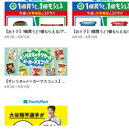
【おトク】1個買うと1個もらえる/アイス
8月3日
～
8月10日
8月3日
～
8月10日
【サンリオ×メーカーマスコット】オリジナルグッズ貰える!
8月3日
～
8月10日