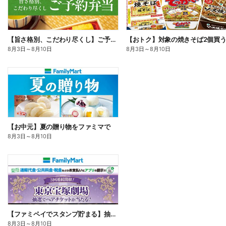
【旨さ格別、こだわり尽くし】ご予約弁当
8月3日
～
8月10日
8月3日
～
8月10日
【お中元】夏の贈り物をファミマで
8月3日
～
8月10日
【ファミペイでスタンプ貯まる】抽選でペアチケットが当たる!
8月3日
～
8月10日