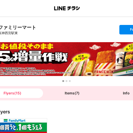
ファミリーマート
s
F
e
阪神西宮駅東
t
f
o
l
l
o
w
Flyers
(
15
)
Items
(
7
)
Info
lyers