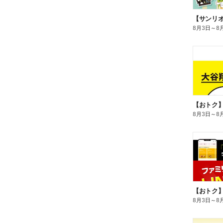
8月3日
～
8
8月3日
～
8
8月3日
～
8