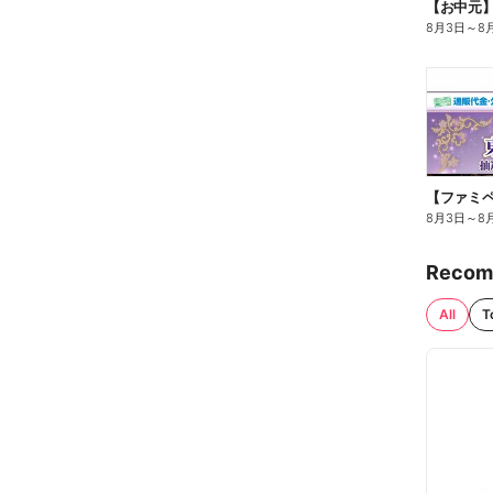
【お中元
8月3日
～
8
8月3日
～
8
Recom
All
T