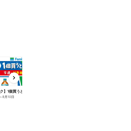
t
x
e
n
ク】1個買うと1個もらえる/麦茶
～
8月10日