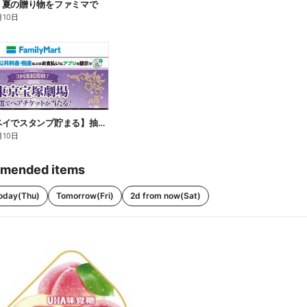
】夏の贈り物をファミマで
月10日
【ファミペイでスタンプ貯まる】抽選でペアチケットが当たる!
月10日
mended items
oday(Thu)
Tomorrow(Fri)
2d from now(Sat)