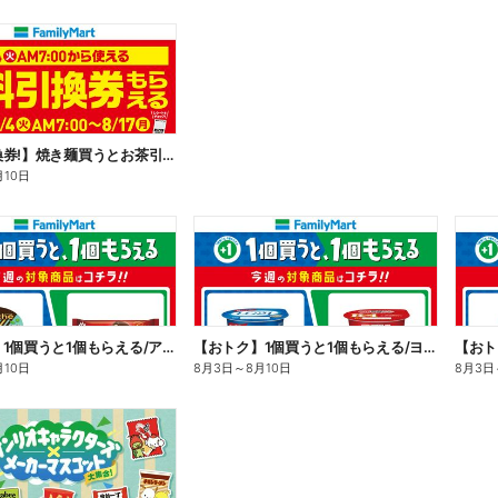
【無料引換券!】焼き麺買うとお茶引換券貰える!
月10日
【おトク】1個買うと1個もらえる/アイス
【おトク】1個買うと1個もらえる/ヨーグルト
【おト
月10日
8月3日
～
8月10日
8月3日