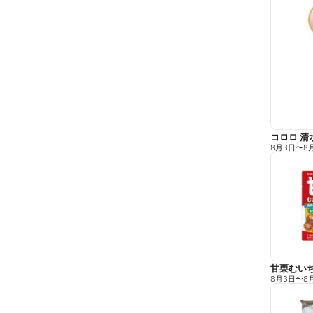
コロロ 清
8月3日
〜
8
甘栗むい
8月3日
〜
8