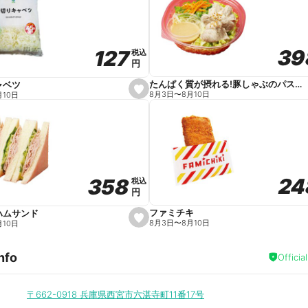
v
o
r
i
t
39
39
127
127
e
税込
税込
円
円
たんぱく質が摂れる!豚しゃぶのパスタサラダ
ャベツ
s
8月3日
〜
8月10日
月10日
e
t
f
a
v
o
r
i
t
24
24
358
358
e
税込
税込
円
円
ファミチキ
ハムサンド
s
8月3日
〜
8月10日
月10日
e
t
f
nfo
a
Officia
v
o
r
i
〒662-0918
兵庫県西宮市六湛寺町11番17号
t