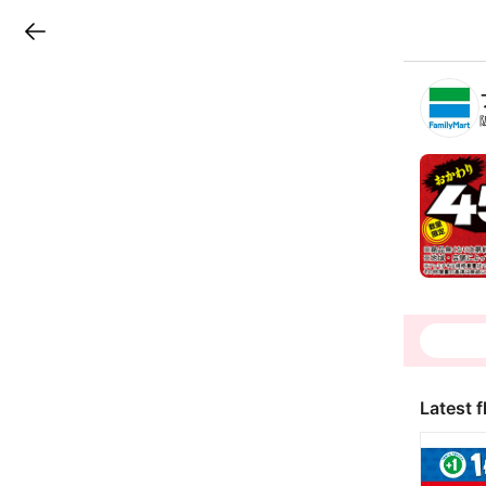
LINEチラシ
B
r
a
n
c
h
T
o
p
Latest f