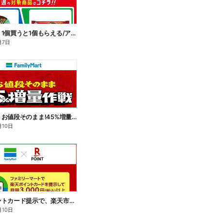
【おトク】1個買うと1個もらえる/アイス
月7日
【おトク】お値段そのまま!45%増量作戦!
月10日
楽天ポイントカード提示で、楽天市場でのお買い物がおトクに!
月10日