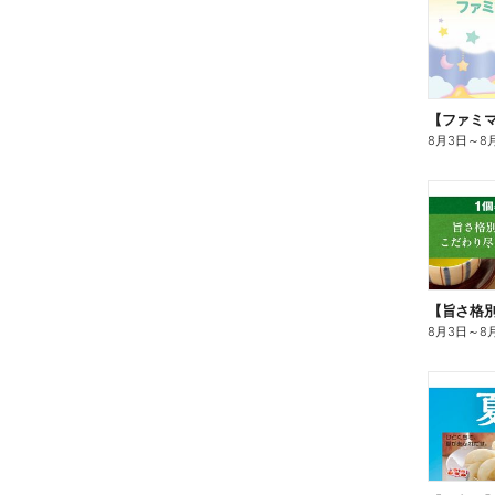
8月3日
～
8
8月3日
～
8