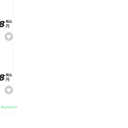
v
o
r
i
t
8
8
e
税込
税込
円
円
s
e
t
f
a
v
o
r
i
t
8
8
e
税込
税込
円
円
s
e
t
f
a
l Account
v
o
r
i
t