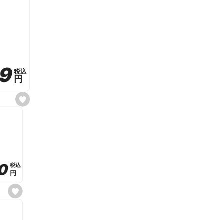
59
59
税込
税込
円
円
s
e
t
f
a
v
o
r
i
t
0
0
税込
税込
e
円
円
s
e
t
f
a