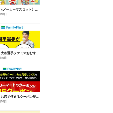
【サンリオ×メーカーマスコット】オリジナルグッズ貰える!
月10日
【おトク】大谷選手ファミマおむすび割
月10日
【おトク】お店で使えるクーポン配信中
月10日