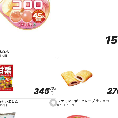
1
1
水白桃
月10日
27
27
345
345
税込
税込
円
円
ファミマ・ザ・クレープ 生チョコ
ちゃいました
s
8月3日
〜
8月10日
月10日
e
t
f
a