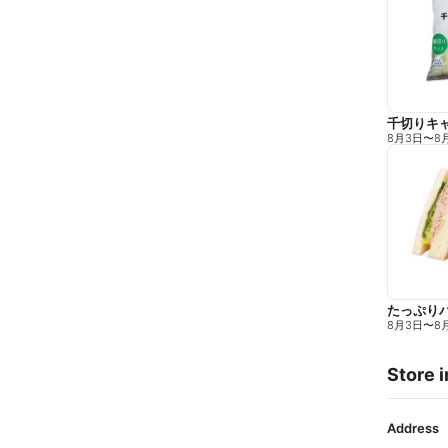
千切りキ
8月3日
〜
8
たっぷり
8月3日
〜
8
Store i
Address