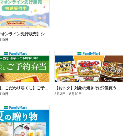
【ファミマオンライン先行販売】シルバニアファミリー
月10日
【旨さ格別、こだわり尽くし】ご予約弁当
【おトク】対象の焼きそば2個買うと100円引き!
月10日
8月3日
～
8月10日