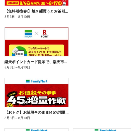
【無料引換券!】焼き麺買うとお茶引換券貰える!
8月3日
～
8月10日
楽天ポイントカード提示で、楽天市場でのお買い物がおトクに!
8月3日
～
8月10日
【おトク】お値段そのまま!45%増量作戦!
8月3日
～
8月10日