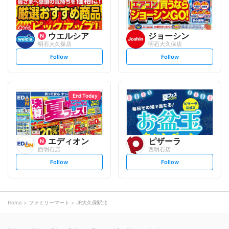
ウエルシア
ジョーシン
明石大久保店
明石大久保店
s
s
Follow
Follow
e
e
t
t
f
f
o
o
l
l
l
l
o
o
End Today
w
w
エディオン
ピザーラ
西明石店
西明石店
s
s
Follow
Follow
e
e
t
t
f
f
o
o
l
l
l
l
o
o
Home
ファミリーマート
JR大久保駅北
w
w