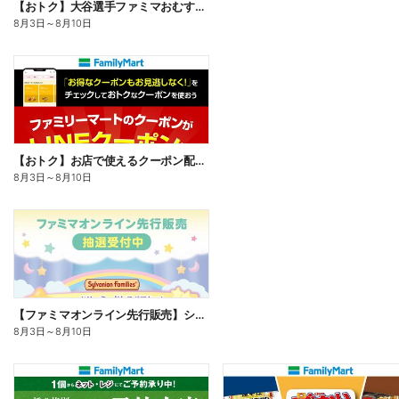
【おトク】大谷選手ファミマおむすび割
8月3日
～
8月10日
【おトク】お店で使えるクーポン配信中
8月3日
～
8月10日
【ファミマオンライン先行販売】シルバニアファミリー
8月3日
～
8月10日