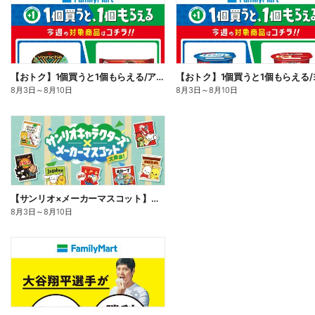
【おトク】1個買うと1個もらえる/アイス
8月3日
～
8月10日
8月3日
～
8月10日
【サンリオ×メーカーマスコット】オリジナルグッズ貰える!
8月3日
～
8月10日