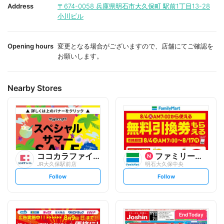
i
i
Address
〒674-0058
兵庫県明石市大久保町 駅前1丁目13-28
t
t
小川ビル
e
e
Opening hours
変更となる場合がございますので、店舗にてご確認を
お願いします。
Nearby Stores
ココカラファイン
ファミリーマート
JR大久保駅前店
明石大久保中央
s
s
Follow
Follow
e
e
t
t
f
f
o
o
l
l
l
l
o
o
End Today
w
w