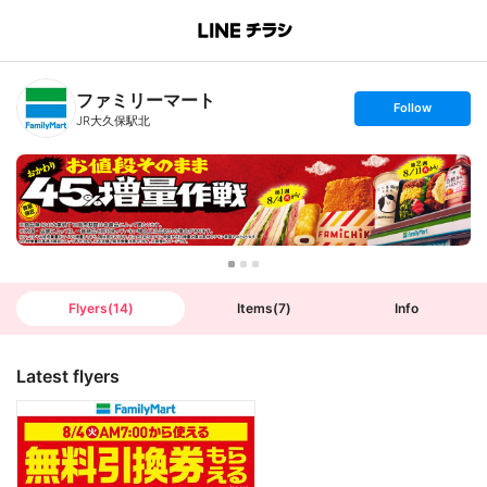
B
r
a
n
ファミリーマート
c
s
Follow
h
e
JR大久保駅北
T
t
o
f
p
o
l
l
o
w
Flyers
(
14
)
Items
(
7
)
Info
Latest flyers