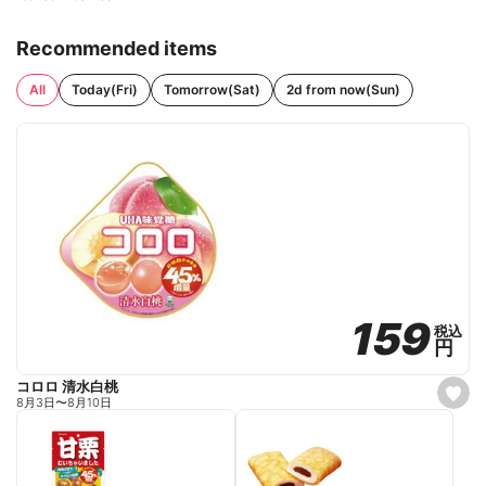
Recommended items
All
Today(Fri)
Tomorrow(Sat)
2d from now(Sun)
159
159
税込
税込
円
円
コロロ 清水白桃
s
8月3日
〜
8月10日
e
t
f
a
v
o