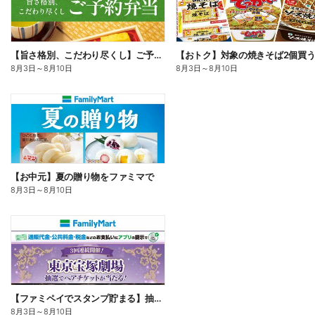
【旨さ格別、こだわり尽くし】ご予約弁当
8月3日
～
8月10日
8月3日
～
8月10日
【お中元】夏の贈り物をファミマで
8月3日
～
8月10日
【ファミペイでスタンプ貯まる】抽選でペアチケットが当たる!
8月3日
～
8月10日