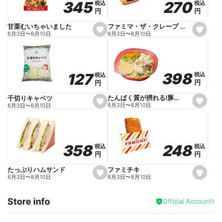
270
270
345
345
税込
税込
税込
税込
r
円
円
円
円
i
t
e
ファミマ・ザ・クレープ 生チョコ
甘栗むいちゃいました
s
s
8月3日
〜
8月10日
8月3日
〜
8月10日
e
e
t
t
f
f
a
a
v
v
o
o
398
398
127
127
税込
税込
税込
税込
r
r
円
円
円
円
i
i
t
t
e
e
たんぱく質が摂れる!豚しゃぶのパスタサラダ
千切りキャベツ
s
s
8月3日
〜
8月10日
8月3日
〜
8月10日
e
e
t
t
f
f
a
a
v
v
o
o
248
248
358
358
税込
税込
税込
税込
r
r
円
円
円
円
i
i
t
t
e
e
ファミチキ
たっぷりハムサンド
s
s
8月3日
〜
8月10日
8月3日
〜
8月10日
e
e
t
t
f
f
Store info
a
a
Official Account
v
v
o
o
r
r