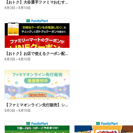
【おトク】大谷選手ファミマおむすび割
8月3日
～
8月10日
【おトク】お店で使えるクーポン配信中
8月3日
～
8月10日
【ファミマオンライン先行販売】シルバニアファミリー
8月3日
～
8月10日