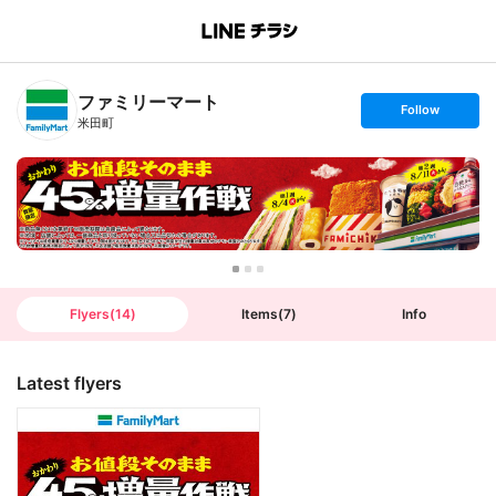
B
r
a
n
ファミリーマート
c
s
Follow
h
e
米田町
T
t
o
f
p
o
l
l
o
w
Flyers
(
14
)
Items
(
7
)
Info
Latest flyers