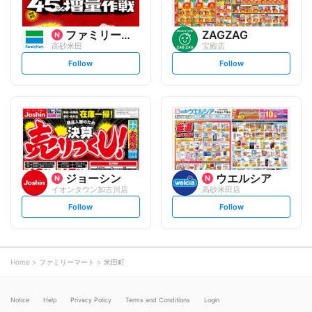
ファミリーマート
ZAGZAG
高砂米田
宝殿店
s
s
Follow
Follow
e
e
t
t
f
f
o
o
l
l
l
l
o
o
w
w
ジョーシン
ウエルシア
イオンタウン加古川店
高砂米田店
s
s
Follow
Follow
e
e
t
t
f
f
o
o
l
l
l
l
o
o
Home
ファミリーマート
米田町
w
w
Notice
Help
Privacy Policy
Terms and Conditions
Login