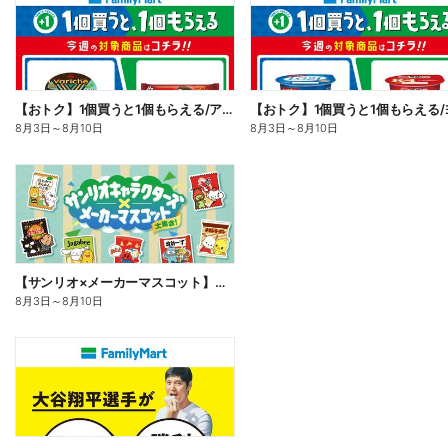
【おトク】1個買うと1個もらえる/アイス
8月3日
～
8月10日
8月3日
～
8月10日
【サンリオ×メーカーマスコット】オリジナルグッズ貰える!
8月3日
～
8月10日