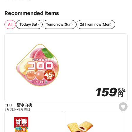
Recommended items
All
Today(Sat)
Tomorrow(Sun)
2d from now(Mon)
159
159
税込
税込
円
円
コロロ 清水白桃
s
8月3日
〜
8月10日
e
t
f
a
v
o