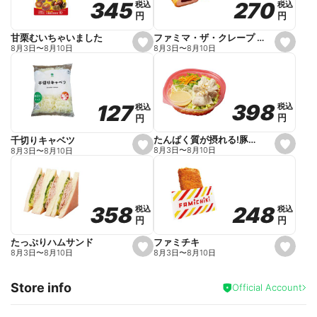
270
270
345
345
税込
税込
税込
税込
r
円
円
円
円
i
t
e
ファミマ・ザ・クレープ 生チョコ
甘栗むいちゃいました
s
s
8月3日
〜
8月10日
8月3日
〜
8月10日
e
e
t
t
f
f
a
a
v
v
o
o
398
398
127
127
税込
税込
税込
税込
r
r
円
円
円
円
i
i
t
t
e
e
たんぱく質が摂れる!豚しゃぶのパスタサラダ
千切りキャベツ
s
s
8月3日
〜
8月10日
8月3日
〜
8月10日
e
e
t
t
f
f
a
a
v
v
o
o
248
248
358
358
税込
税込
税込
税込
r
r
円
円
円
円
i
i
t
t
e
e
ファミチキ
たっぷりハムサンド
s
s
8月3日
〜
8月10日
8月3日
〜
8月10日
e
e
t
t
f
f
Store info
a
a
Official Account
v
v
o
o
r
r