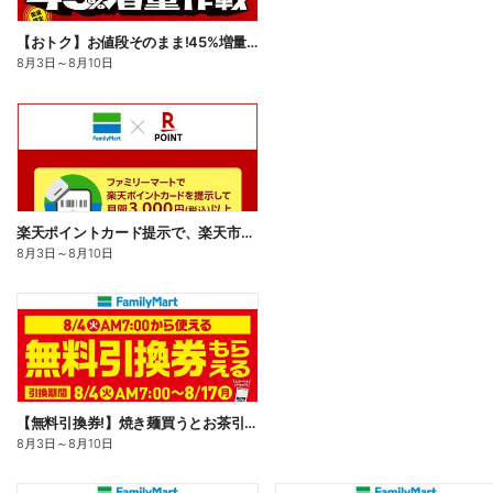
【おトク】お値段そのまま!45%増量作戦!
8月3日
～
8月10日
楽天ポイントカード提示で、楽天市場でのお買い物がおトクに!
8月3日
～
8月10日
【無料引換券!】焼き麺買うとお茶引換券貰える!
8月3日
～
8月10日