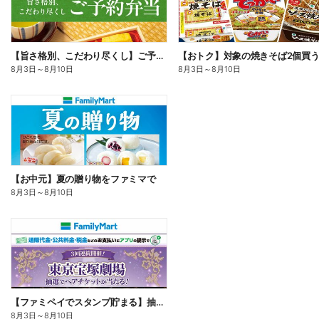
【旨さ格別、こだわり尽くし】ご予約弁当
8月3日
～
8月10日
8月3日
～
8月10日
【お中元】夏の贈り物をファミマで
8月3日
～
8月10日
【ファミペイでスタンプ貯まる】抽選でペアチケットが当たる!
8月3日
～
8月10日