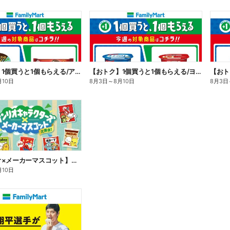
【おトク】1個買うと1個もらえる/アイス
【おトク】1個買うと1個もらえる/ヨーグルト
【おト
月10日
8月3日
～
8月10日
8月3日
【サンリオ×メーカーマスコット】オリジナルグッズ貰える!
月10日