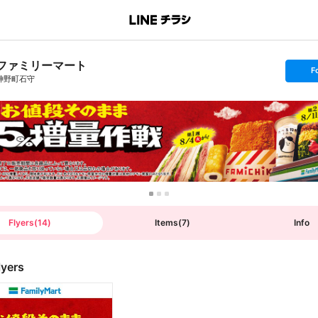
ファミリーマート
s
F
e
神野町石守
t
f
o
l
l
o
w
Flyers
(
14
)
Items
(
7
)
Info
lyers