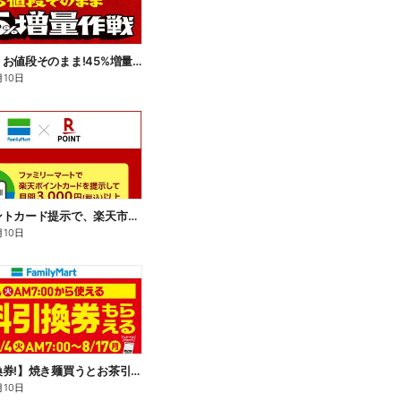
【おトク】お値段そのまま!45%増量作戦!
月10日
楽天ポイントカード提示で、楽天市場でのお買い物がおトクに!
月10日
【無料引換券!】焼き麺買うとお茶引換券貰える!
月10日