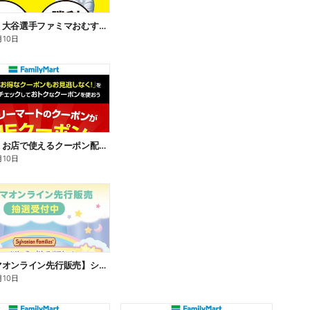
【おトク】大谷選手ファミマおむすび割
月10日
【おトク】お店で使えるクーポン配信中
月10日
【ファミマオンライン先行販売】シルバニアファミリー
月10日