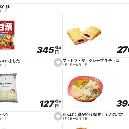
水白桃
月10日
27
27
345
345
税込
税込
円
円
ファミマ・ザ・クレープ 生チョコ
ちゃいました
s
8月3日
〜
8月10日
月10日
e
t
f
a
v
o
r
i
t
39
39
127
127
e
税込
税込
円
円
たんぱく質が摂れる!豚しゃぶのパスタサラダ
ャベツ
s
8月3日
〜
8月10日
月10日
e
t
f