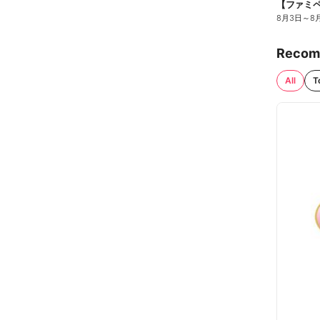
8月3日
～
8
Recom
All
T