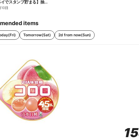
【ファミペイでスタンプ貯まる】抽選でペアチケットが当たる!
月10日
mended items
oday(Fri)
Tomorrow(Sat)
2d from now(Sun)
1
1