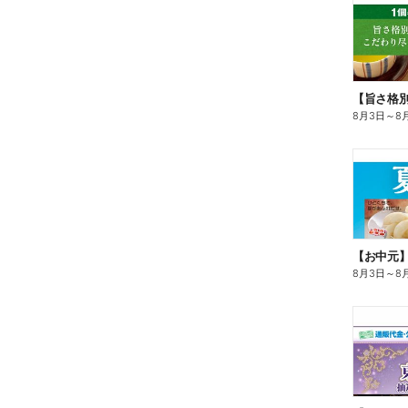
8月3日
～
8
【お中元
8月3日
～
8