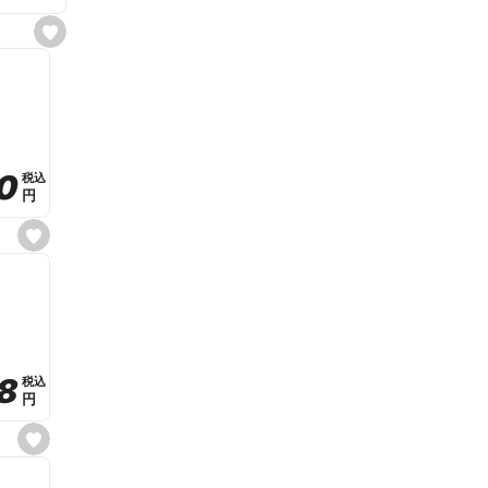
s
e
t
f
a
v
o
r
i
t
0
0
税込
税込
e
円
円
s
e
t
f
a
v
o
r
i
t
8
8
e
税込
税込
円
円
s
e
t
f