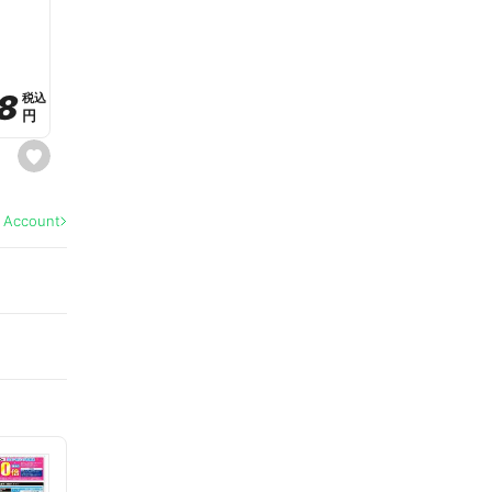
a
v
o
r
i
t
8
8
e
税込
税込
円
円
s
e
t
f
a
l Account
v
o
r
i
t
e