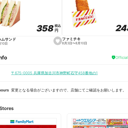
a
v
o
r
i
t
24
24
358
358
e
税込
税込
円
円
ファミチキ
ハムサンド
s
8月3日
〜
8月10日
月10日
e
t
f
nfo
a
Officia
v
o
r
i
〒675-0005
兵庫県加古川市神野町石守458番地の1
t
e
hours
変更となる場合がございますので、店舗にてご確認をお願いします。
Stores