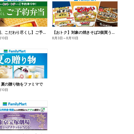
【旨さ格別、こだわり尽くし】ご予約弁当
【おトク】対象の焼きそば2個買うと100円引き!
月10日
8月3日
～
8月10日
】夏の贈り物をファミマで
月10日