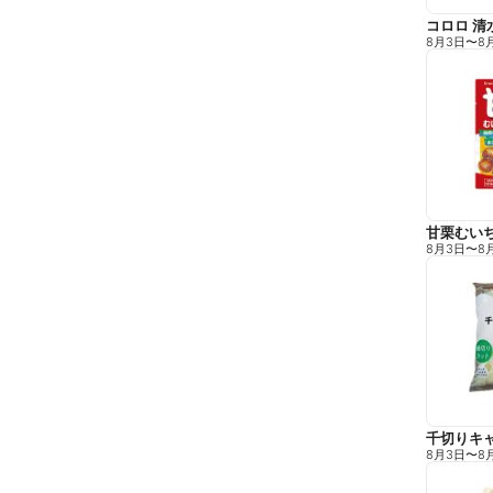
コロロ 清
8月3日
〜
8
甘栗むい
8月3日
〜
8
千切りキ
8月3日
〜
8