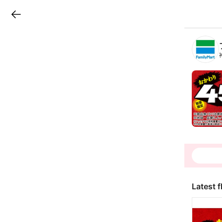
LINEチラシ
B
r
a
n
c
h
T
o
p
Latest f