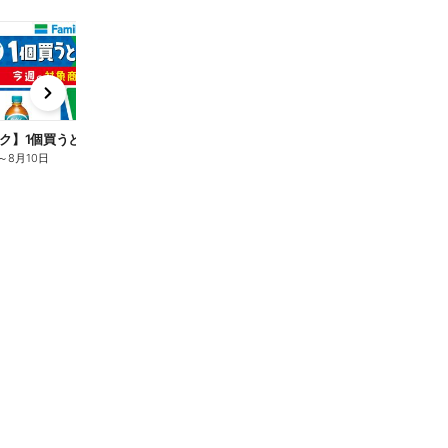
t
x
e
n
ク】1個買うと1個もらえる/麦茶
～
8月10日