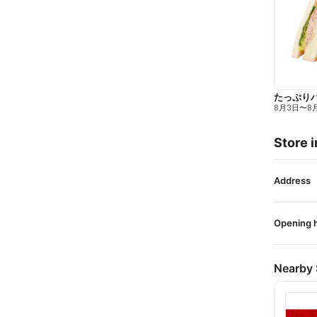
たっぷり
8月3日
〜
8
Store i
Address
Opening 
Nearby 