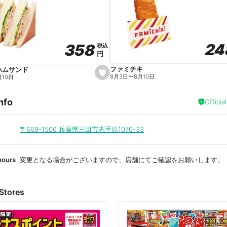
a
v
o
r
i
t
24
24
358
358
e
税込
税込
円
円
ファミチキ
ハムサンド
s
8月3日
〜
8月10日
月10日
e
t
f
nfo
a
Officia
v
o
r
i
〒669-1506
兵庫県三田市志手原1076-33
t
e
hours
変更となる場合がございますので、店舗にてご確認をお願いします。
Stores