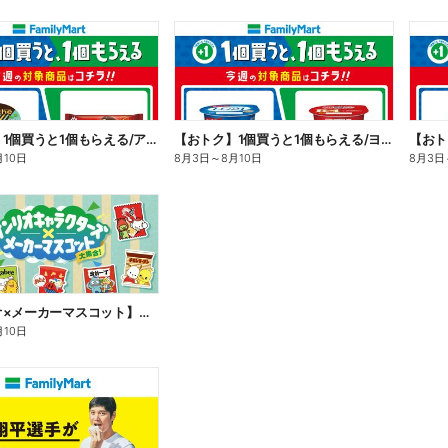
【おトク】1個買うと1個もらえる/アイス
【おトク】1個買うと1個もらえる/ヨーグルト
【おト
月10日
8月3日
～
8月10日
8月3日
【サンリオ×メーカーマスコット】オリジナルグッズ貰える!
月10日