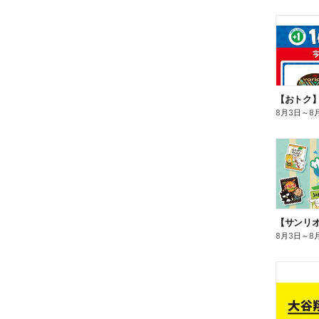
8月3日
～
8
8月3日
～
8