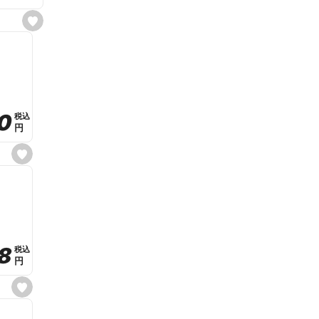
s
e
t
f
a
v
o
r
i
t
0
0
税込
税込
e
円
円
s
e
t
f
a
v
o
r
i
t
8
8
e
税込
税込
円
円
s
e
t
f