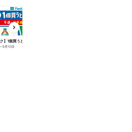
t
x
e
n
ク】1個買うと1個もらえる/麦茶
～
8月10日