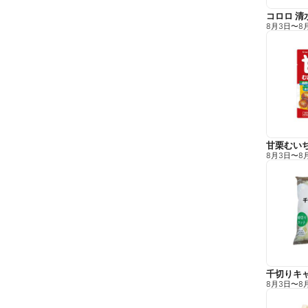
コロロ 清
8月3日
〜
8
甘栗むい
8月3日
〜
8
千切りキ
8月3日
〜
8