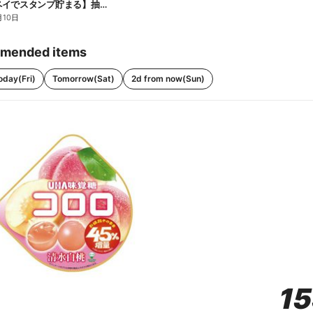
【ファミペイでスタンプ貯まる】抽選でペアチケットが当たる!
月10日
mended items
oday(Fri)
Tomorrow(Sat)
2d from now(Sun)
1
1