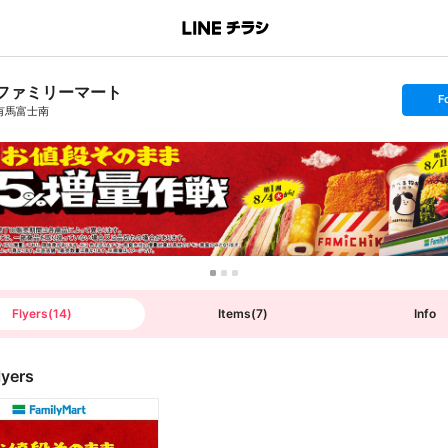
ファミリーマート
s
F
e
有馬富士南
t
f
o
l
l
o
w
Flyers
(
14
)
Items
(
7
)
Info
lyers