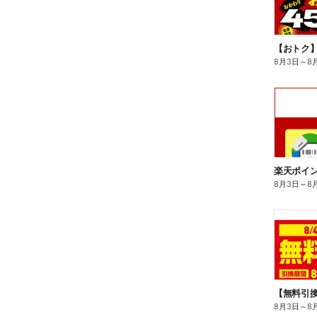
8月3日
～
8
8月3日
～
8
8月3日
～
8