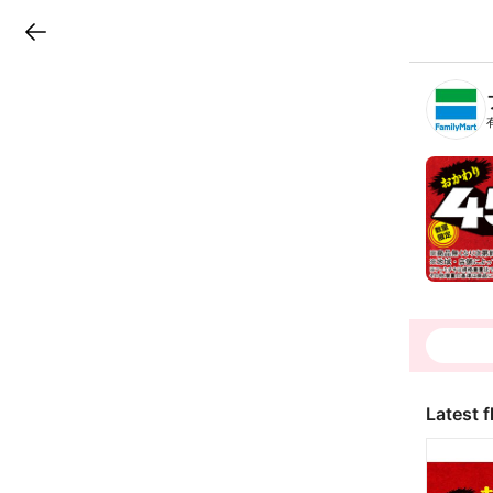
LINEチラシ
B
r
a
n
c
h
T
o
p
Latest f