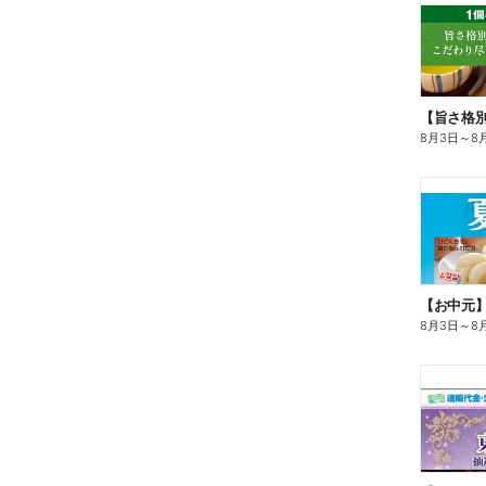
8月3日
～
8
【お中元
8月3日
～
8