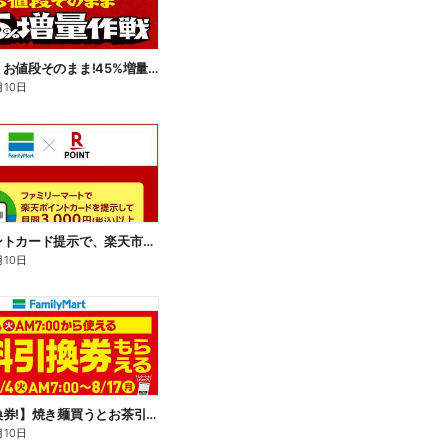
【おトク】お値段そのまま!45%増量作戦!
月10日
楽天ポイントカード提示で、楽天市場でのお買い物がおトクに!
月10日
【無料引換券!】焼き麺買うとお茶引換券貰える!
月10日