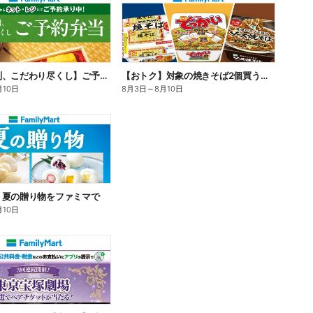
【旨さ格別、こだわり尽くし】ご予約弁当
【おトク】対象の焼きそば2個買うと100円引き!
月10日
8月3日
～
8月10日
】夏の贈り物をファミマで
月10日