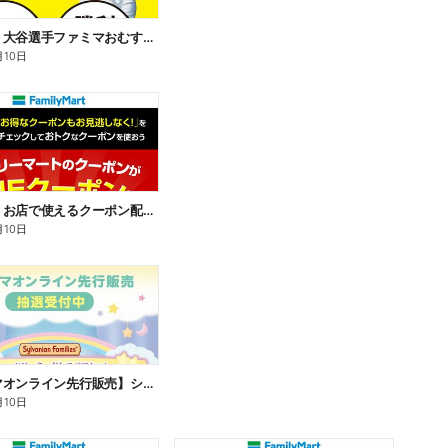
【おトク】大谷選手ファミマおむすび割
月10日
【おトク】お店で使えるクーポン配信中
月10日
【ファミマオンライン先行販売】シルバニアファミリー
月10日