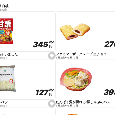
水白桃
月10日
27
27
345
345
税込
税込
円
円
ファミマ・ザ・クレープ 生チョコ
ちゃいました
s
8月3日
〜
8月10日
月10日
e
t
f
a
v
o
r
i
t
39
39
127
127
e
税込
税込
円
円
たんぱく質が摂れる!豚しゃぶのパスタサラダ
ャベツ
s
8月3日
〜
8月10日
月10日
e
t
f