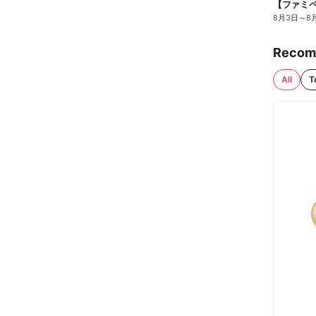
8月3日
～
8
Recom
All
T