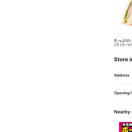
たっぷり
8月3日
〜
8
Store i
Address
Opening 
Nearby 