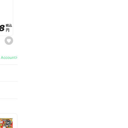
a
v
o
r
i
t
8
8
e
税込
税込
円
円
s
e
t
f
a
l Account
v
o
r
i
t
e