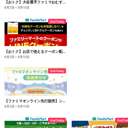
【おトク】大谷選手ファミマおむすび割
8月3日
～
8月10日
End Today
【おトク】お店で使えるクーポン配信中
8月3日
～
8月10日
End Today
【ファミマオンライン先行販売】シルバニアファミリー
8月3日
～
8月10日
End Today
End To