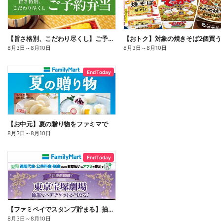
【旨さ格別、こだわり尽くし】ご予約弁当
8月3日
～
8月10日
8月3日
～
8月10日
End Today
【お中元】夏の贈り物をファミマで
8月3日
～
8月10日
End Today
【ファミペイでスタンプ貯まる】抽選でペアチケットが当たる!
8月3日
～
8月10日