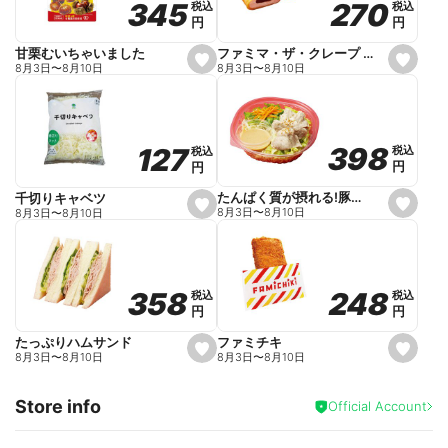
270
270
345
345
税込
税込
税込
税込
r
円
円
円
円
i
t
e
ファミマ・ザ・クレープ 生チョコ
甘栗むいちゃいました
s
s
8月3日
〜
8月10日
8月3日
〜
8月10日
e
e
t
t
f
f
a
a
v
v
o
o
398
398
127
127
税込
税込
税込
税込
r
r
円
円
円
円
i
i
t
t
e
e
たんぱく質が摂れる!豚しゃぶのパスタサラダ
千切りキャベツ
s
s
8月3日
〜
8月10日
8月3日
〜
8月10日
e
e
t
t
f
f
a
a
v
v
o
o
248
248
358
358
税込
税込
税込
税込
r
r
円
円
円
円
i
i
t
t
e
e
ファミチキ
たっぷりハムサンド
s
s
8月3日
〜
8月10日
8月3日
〜
8月10日
e
e
t
t
f
f
Store info
a
a
Official Account
v
v
o
o
r
r