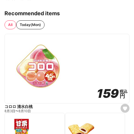
Recommended items
All
Today(Mon)
159
159
税込
税込
円
円
コロロ 清水白桃
s
8月3日
〜
8月10日
e
t
f
a
v
o