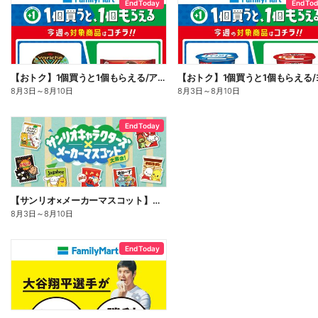
End Today
End To
【おトク】1個買うと1個もらえる/アイス
8月3日
～
8月10日
8月3日
～
8月10日
End Today
【サンリオ×メーカーマスコット】オリジナルグッズ貰える!
8月3日
～
8月10日
End Today