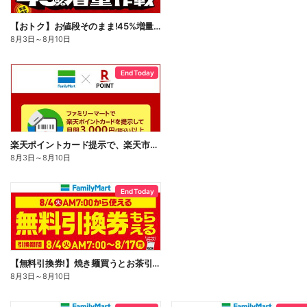
【おトク】お値段そのまま!45%増量作戦!
8月3日
～
8月10日
End Today
楽天ポイントカード提示で、楽天市場でのお買い物がおトクに!
8月3日
～
8月10日
End Today
【無料引換券!】焼き麺買うとお茶引換券貰える!
8月3日
～
8月10日