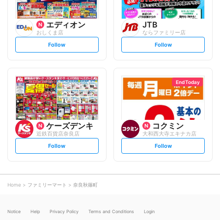
エディオン
JTB
おしくま店
ならファミリー店
s
s
Follow
Follow
e
e
t
t
f
f
o
o
l
l
l
l
o
o
End Today
w
w
ケーズデンキ
コクミン
近鉄百貨店奈良店
大和西大寺エキナカ店
s
s
Follow
Follow
e
e
t
t
f
f
o
o
l
l
l
l
o
o
Home
ファミリーマート
奈良秋篠町
w
w
Notice
Help
Privacy Policy
Terms and Conditions
Login