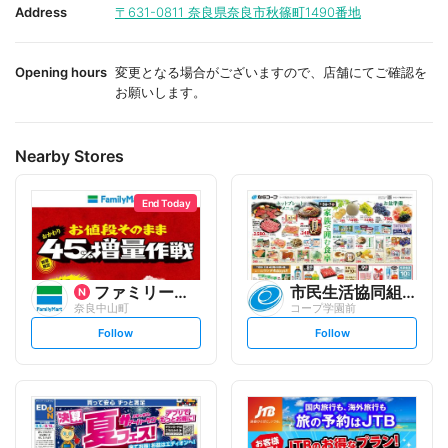
i
i
Address
〒631-0811
奈良県奈良市秋篠町1490番地
t
t
e
e
Opening hours
変更となる場合がございますので、店舗にてご確認を
お願いします。
Nearby Stores
End Today
ファミリーマート
市民生活協同組合ならコープ
奈良中山町
コープ学園前
s
s
Follow
Follow
e
e
t
t
f
f
o
o
l
l
l
l
o
o
w
w