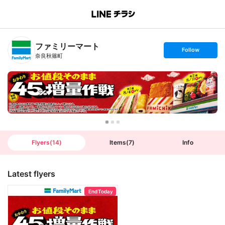
B
r
a
n
ファミリーマート
c
s
Follow
h
e
奈良秋篠町
T
t
o
f
p
o
l
l
o
w
Flyers
(
14
)
Items
(
7
)
Info
Latest flyers
End Today