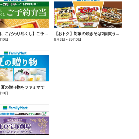
【旨さ格別、こだわり尽くし】ご予約弁当
【おトク】対象の焼きそば2個買うと100円引き!
月10日
8月3日
～
8月10日
】夏の贈り物をファミマで
月10日