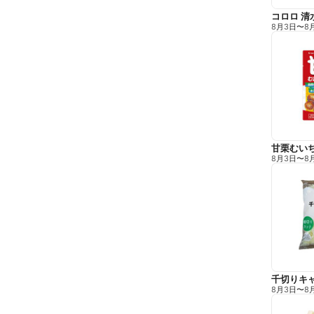
コロロ 清
8月3日
〜
8
甘栗むい
8月3日
〜
8
千切りキ
8月3日
〜
8