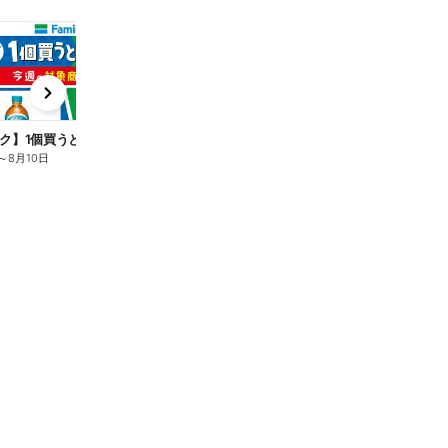
t
x
e
n
ク】1個買うと1個もらえる/麦茶
～
8月10日