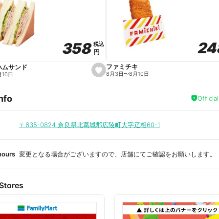
a
v
o
r
i
t
24
24
358
358
e
税込
税込
円
円
ファミチキ
ハムサンド
s
8月3日
〜
8月10日
月10日
e
t
f
nfo
a
Officia
v
o
r
i
〒635-0824
奈良県北葛城郡広陵町大字疋相60-1
t
e
hours
変更となる場合がございますので、店舗にてご確認をお願いします。
Stores