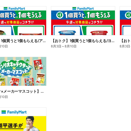
【おトク】1個買うと1個もらえる/アイス
【おトク】1個買うと1個もらえる/ヨーグルト
【おト
月10日
8月3日
～
8月10日
8月3日
【サンリオ×メーカーマスコット】オリジナルグッズ貰える!
月10日