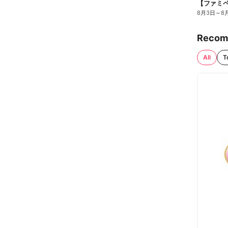
8月3日
～
8
Recom
All
T