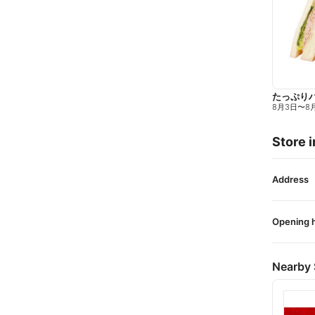
たっぷり
8月3日
〜
8
Store i
Address
Opening 
Nearby 