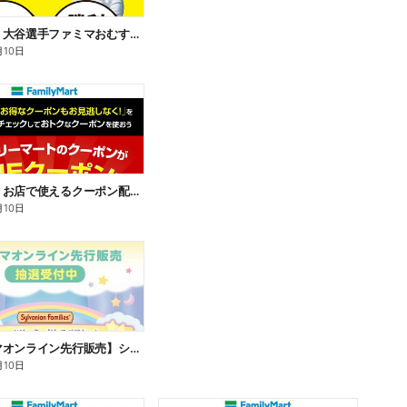
【おトク】大谷選手ファミマおむすび割
月10日
【おトク】お店で使えるクーポン配信中
月10日
【ファミマオンライン先行販売】シルバニアファミリー
月10日