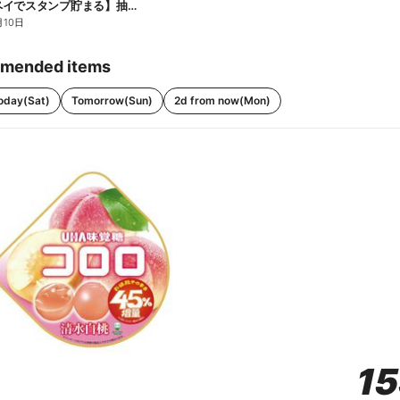
【ファミペイでスタンプ貯まる】抽選でペアチケットが当たる!
月10日
mended items
oday(Sat)
Tomorrow(Sun)
2d from now(Mon)
1
1