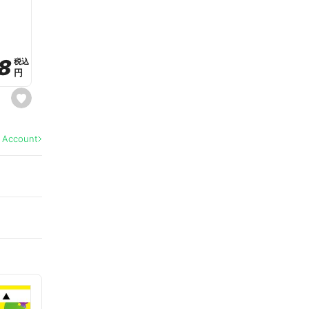
a
v
o
r
i
t
8
8
e
税込
税込
円
円
s
e
t
f
a
l Account
v
o
r
i
t
e