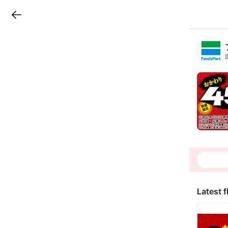
LINEチラシ
B
r
a
n
c
h
T
o
p
Latest f