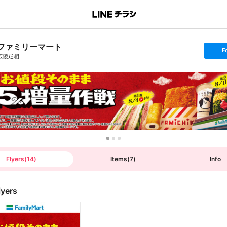
ファミリーマート
s
F
e
広陵疋相
t
f
o
l
l
o
w
Flyers
(
14
)
Items
(
7
)
Info
lyers