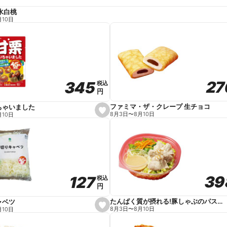
水白桃
月10日
27
27
345
345
税込
税込
円
円
ファミマ・ザ・クレープ 生チョコ
ちゃいました
s
8月3日
〜
8月10日
月10日
e
t
f
a
v
o
r
i
t
39
39
127
127
e
税込
税込
円
円
たんぱく質が摂れる!豚しゃぶのパスタサラダ
ャベツ
s
8月3日
〜
8月10日
月10日
e
t
f