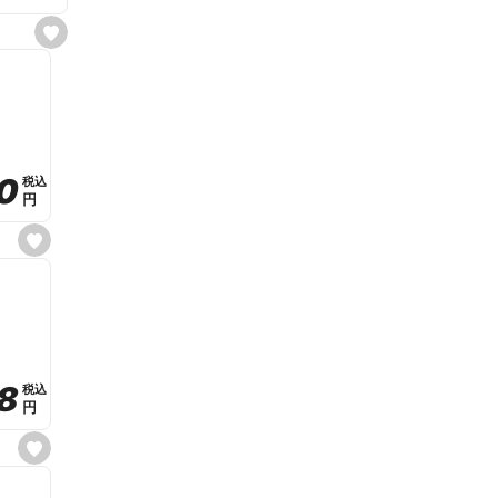
s
e
t
f
a
v
o
r
i
t
0
0
税込
税込
e
円
円
s
e
t
f
a
v
o
r
i
t
8
8
e
税込
税込
円
円
s
e
t
f