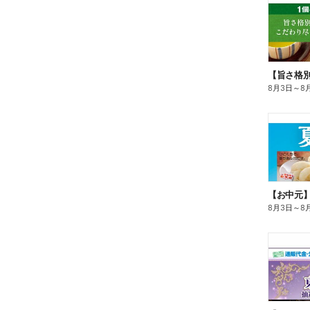
8月3日
～
8
【お中元
8月3日
～
8