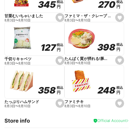
270
270
345
345
税込
税込
税込
税込
r
円
円
円
円
i
t
e
ファミマ・ザ・クレープ 生チョコ
甘栗むいちゃいました
s
s
8月3日
〜
8月10日
8月3日
〜
8月10日
e
e
t
t
f
f
a
a
v
v
o
o
398
398
127
127
税込
税込
税込
税込
r
r
円
円
円
円
i
i
t
t
e
e
たんぱく質が摂れる!豚しゃぶのパスタサラダ
千切りキャベツ
s
s
8月3日
〜
8月10日
8月3日
〜
8月10日
e
e
t
t
f
f
a
a
v
v
o
o
248
248
358
358
税込
税込
税込
税込
r
r
円
円
円
円
i
i
t
t
e
e
ファミチキ
たっぷりハムサンド
s
s
8月3日
〜
8月10日
8月3日
〜
8月10日
e
e
t
t
f
f
Store info
a
a
Official Account
v
v
o
o
r
r