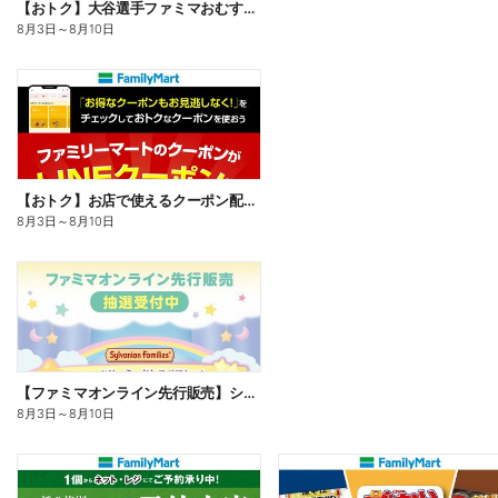
【おトク】大谷選手ファミマおむすび割
8月3日
～
8月10日
【おトク】お店で使えるクーポン配信中
8月3日
～
8月10日
【ファミマオンライン先行販売】シルバニアファミリー
8月3日
～
8月10日