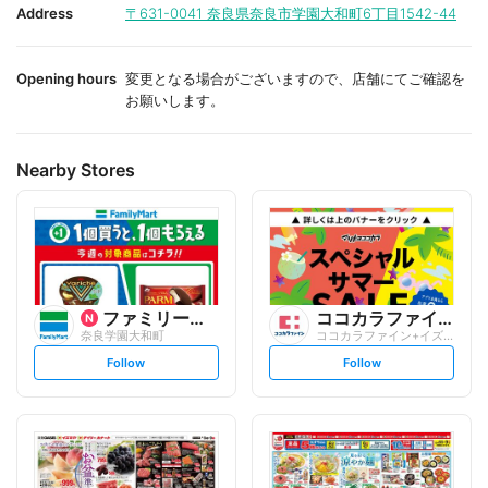
i
i
Address
〒631-0041
奈良県奈良市学園大和町6丁目1542-44
t
t
e
e
Opening hours
変更となる場合がございますので、店舗にてご確認を
お願いします。
Nearby Stores
ファミリーマート
ココカラファイン
奈良学園大和町
ココカラファイン+イズミヤ 学園前店
s
s
Follow
Follow
e
e
t
t
f
f
o
o
l
l
l
l
o
o
w
w