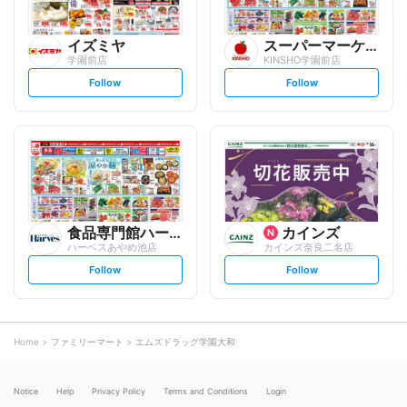
イズミヤ
スーパーマーケットKINSH...
学園前店
KINSHO学園前店
s
s
Follow
Follow
e
e
t
t
f
f
o
o
l
l
l
l
o
o
w
w
食品専門館ハーベス
カインズ
ハーベスあやめ池店
カインズ奈良二名店
s
s
Follow
Follow
e
e
t
t
f
f
o
o
l
l
l
l
o
o
Home
ファミリーマート
エムズドラッグ学園大和
w
w
Notice
Help
Privacy Policy
Terms and Conditions
Login