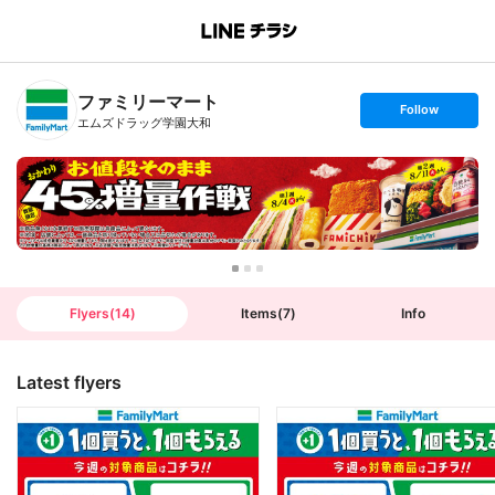
B
r
a
n
ファミリーマート
c
s
Follow
h
e
エムズドラッグ学園大和
T
t
o
f
p
o
l
l
o
w
Flyers
(
14
)
Items
(
7
)
Info
Latest flyers