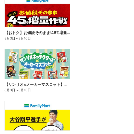
【おトク】お値段そのまま!45%増量作戦!
8月3日
～
8月10日
【サンリオ×メーカーマスコット】オリジナルグッズ貰える!
8月3日
～
8月10日