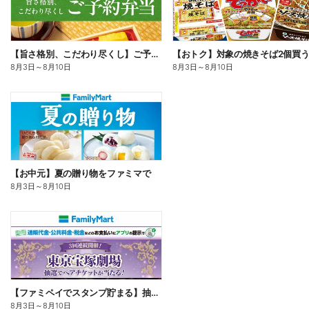
【旨さ格別、こだわり尽くし】ご予約弁当
8月3日
～
8月10日
8月3日
～
8月10日
【お中元】夏の贈り物をファミマで
8月3日
～
8月10日
【ファミペイでスタンプ貯まる】抽選でペアチケットが当たる!
8月3日
～
8月10日