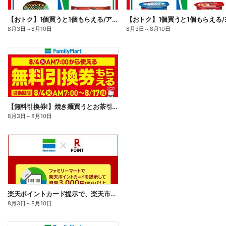
【おトク】1個買うと1個もらえる/アイス
8月3日
～
8月10日
8月3日
～
8月10日
【無料引換券!】焼き麺買うとお茶引換券貰える!
8月3日
～
8月10日
楽天ポイントカード提示で、楽天市場でのお買い物がおトクに!
8月3日
～
8月10日