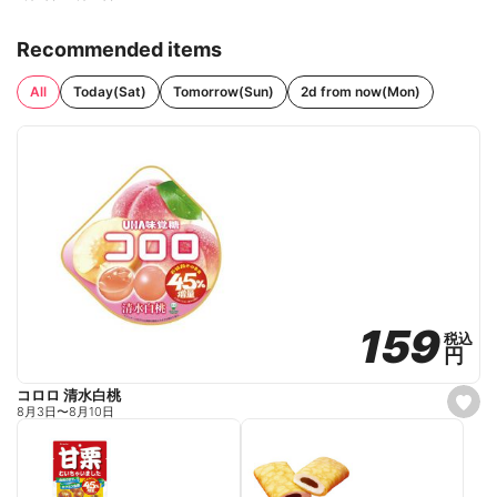
Recommended items
All
Today(Sat)
Tomorrow(Sun)
2d from now(Mon)
159
159
税込
税込
円
円
コロロ 清水白桃
s
8月3日
〜
8月10日
e
t
f
a
v
o