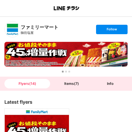
B
r
a
n
ファミリーマート
c
s
Follow
h
e
御坊塩屋
T
t
o
f
p
o
l
l
o
w
Flyers
(
14
)
Items
(
7
)
Info
Latest flyers