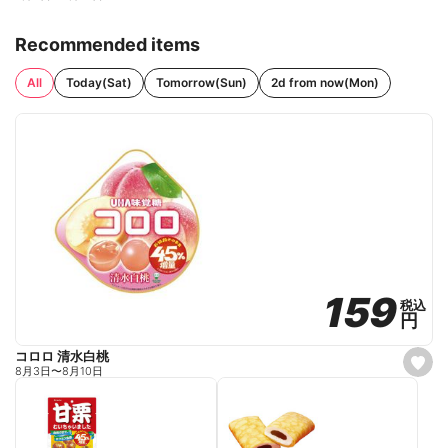
Recommended items
All
Today(Sat)
Tomorrow(Sun)
2d from now(Mon)
159
159
税込
税込
円
円
コロロ 清水白桃
s
8月3日
〜
8月10日
e
t
f
a
v
o