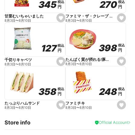
270
270
345
345
税込
税込
税込
税込
r
円
円
円
円
i
t
e
ファミマ・ザ・クレープ 生チョコ
甘栗むいちゃいました
s
s
8月3日
〜
8月10日
8月3日
〜
8月10日
e
e
t
t
f
f
a
a
v
v
o
o
398
398
127
127
税込
税込
税込
税込
r
r
円
円
円
円
i
i
t
t
e
e
たんぱく質が摂れる!豚しゃぶのパスタサラダ
千切りキャベツ
s
s
8月3日
〜
8月10日
8月3日
〜
8月10日
e
e
t
t
f
f
a
a
v
v
o
o
248
248
358
358
税込
税込
税込
税込
r
r
円
円
円
円
i
i
t
t
e
e
ファミチキ
たっぷりハムサンド
s
s
8月3日
〜
8月10日
8月3日
〜
8月10日
e
e
t
t
f
f
Store info
a
a
Official Account
v
v
o
o
r
r