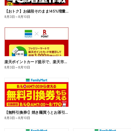
【おトク】お値段そのまま!45%増量作戦!
8月3日
～
8月10日
楽天ポイントカード提示で、楽天市場でのお買い物がおトクに!
8月3日
～
8月10日
【無料引換券!】焼き麺買うとお茶引換券貰える!
8月3日
～
8月10日