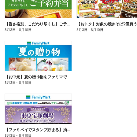
【旨さ格別、こだわり尽くし】ご予約弁当
8月3日
～
8月10日
8月3日
～
8月10日
【お中元】夏の贈り物をファミマで
8月3日
～
8月10日
【ファミペイでスタンプ貯まる】抽選でペアチケットが当たる!
8月3日
～
8月10日