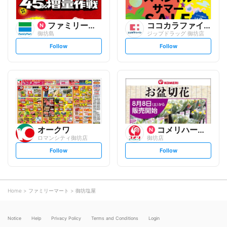
ファミリーマート
ココカラファイン
御坊島
ジップドラッグ 御坊店
s
s
Follow
Follow
e
e
t
t
f
f
o
o
l
l
l
l
o
o
w
w
オークワ
コメリハード&グリーン
ロマンシティ御坊店
御坊店
s
s
Follow
Follow
e
e
t
t
f
f
o
o
l
l
l
l
o
o
Home
ファミリーマート
御坊塩屋
w
w
Notice
Help
Privacy Policy
Terms and Conditions
Login