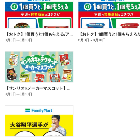
【おトク】1個買うと1個もらえる/アイス
8月3日
～
8月10日
8月3日
～
8月10日
【サンリオ×メーカーマスコット】オリジナルグッズ貰える!
8月3日
～
8月10日