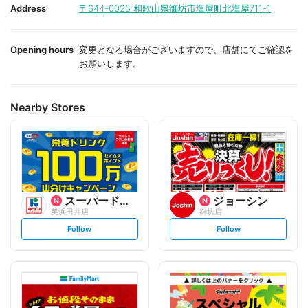
i
i
Address
〒644-0025
和歌山県御坊市塩屋町北塩屋711-1
t
t
e
e
Opening hours
変更となる場合がございますので、店舗にてご確認を
お願いします。
Nearby Stores
スーパードラッグキリン
ジョーシン
美浜田井店
御坊店
s
s
Follow
Follow
e
e
t
t
f
f
o
o
l
l
l
l
o
o
w
w