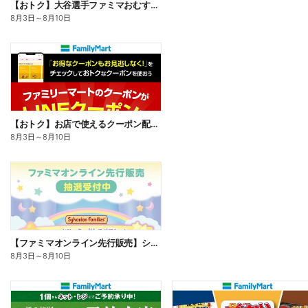
【おトク】大谷選手ファミマおむすび割
8月3日
～
8月10日
【おトク】お店で使えるクーポン配信中
8月3日
～
8月10日
【ファミマオンライン先行販売】シルバニアファミリー
8月3日
～
8月10日