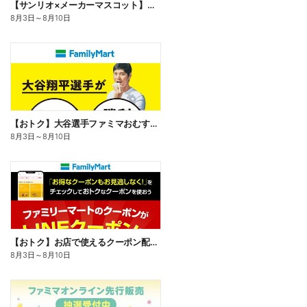
【サンリオ×メーカーマスコット】オリジナルグッズ貰える!
8月3日
～
8月10日
【おトク】大谷選手ファミマおむすび割
8月3日
～
8月10日
【おトク】お店で使えるクーポン配信中
8月3日
～
8月10日