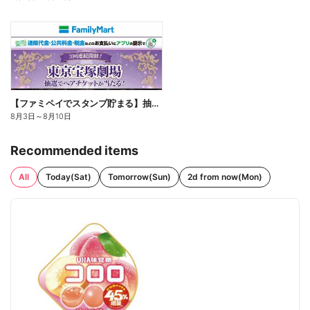
【ファミペイでスタンプ貯まる】抽選でペアチケットが当たる!
8月3日
～
8月10日
Recommended items
All
Today(Sat)
Tomorrow(Sun)
2d from now(Mon)