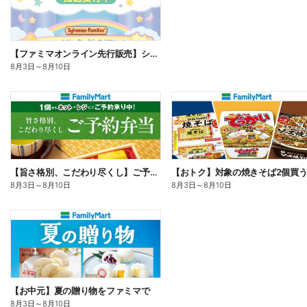
【ファミマオンライン先行販売】シルバニアファミリー
8月3日
～
8月10日
【旨さ格別、こだわり尽くし】ご予約弁当
8月3日
～
8月10日
8月3日
～
8月10日
【お中元】夏の贈り物をファミマで
8月3日
～
8月10日