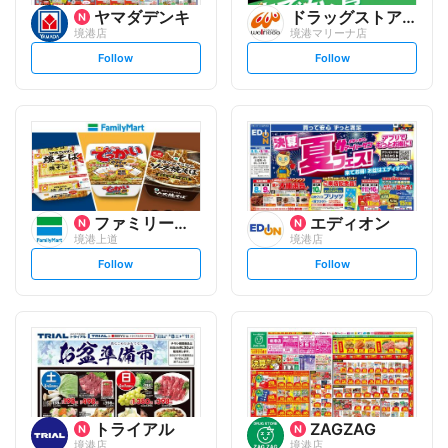
ヤマダデンキ
ドラッグストアウェルネス
境港店
境港マリーナ店
s
s
Follow
Follow
e
e
t
t
f
f
o
o
l
l
l
l
o
o
w
w
ファミリーマート
エディオン
境港上道
境港店
s
s
Follow
Follow
e
e
t
t
f
f
o
o
l
l
l
l
o
o
w
w
トライアル
ZAGZAG
境港店
境港店