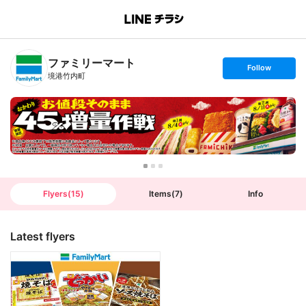
B
r
a
n
ファミリーマート
c
s
Follow
h
e
境港竹内町
T
t
o
f
p
o
l
l
o
w
Flyers
(
15
)
Items
(
7
)
Info
Latest flyers