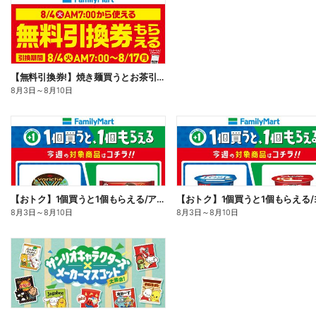
【無料引換券!】焼き麺買うとお茶引換券貰える!
8月3日
～
8月10日
【おトク】1個買うと1個もらえる/アイス
8月3日
～
8月10日
8月3日
～
8月10日