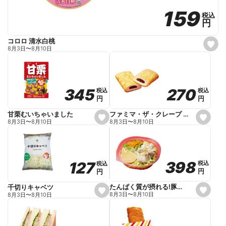
159
159
税込
税込
円
円
コロロ 清水白桃
s
8月3日
〜
8月10日
e
t
f
a
v
o
270
270
345
345
税込
税込
税込
税込
r
円
円
円
円
i
t
e
ファミマ・ザ・クレープ 生チョコ
甘栗むいちゃいました
s
s
8月3日
〜
8月10日
8月3日
〜
8月10日
e
e
t
t
f
f
a
a
v
v
o
o
398
398
127
127
税込
税込
税込
税込
r
r
円
円
円
円
i
i
t
t
e
e
たんぱく質が摂れる!豚しゃぶのパスタサラダ
千切りキャベツ
s
s
8月3日
〜
8月10日
8月3日
〜
8月10日
e
e
t
t
f
f
a
a
v
v