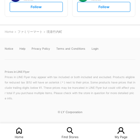
s
s
Follow
Follow
e
e
t
t
f
f
o
o
l
l
l
l
o
o
Home
ファミリーマート
境港竹内町
w
w
Notice
Help
Privacy Policy
Terms and Conditions
Login
Prices in LINE Flyer
Prices in LINE Flyer may appear with tax included or both included and excluded. Products eligible
for reduced tax (8%) will have an asterisk (＊) next to their price. Some products have prices that in
clude trailing digits below ¥1. These prices may be truncated in LINE Flyer but could still affect you
r total if you purchase multiple items. Please check with the store in question for more detailed pric
e info.
©
LY Corporation
Home
Find Stores
My Page