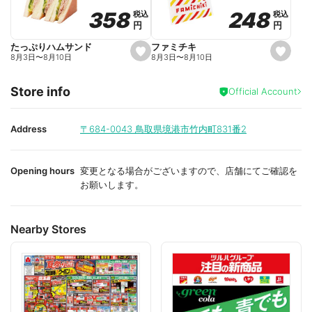
o
o
248
248
358
358
税込
税込
税込
税込
r
r
円
円
円
円
i
i
t
t
e
e
ファミチキ
たっぷりハムサンド
s
s
8月3日
〜
8月10日
8月3日
〜
8月10日
e
e
t
t
f
f
Store info
a
a
Official Account
v
v
o
o
r
r
i
i
Address
〒684-0043
鳥取県境港市竹内町831番2
t
t
e
e
Opening hours
変更となる場合がございますので、店舗にてご確認を
お願いします。
Nearby Stores