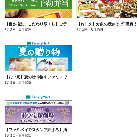
【旨さ格別、こだわり尽くし】ご予約弁当
8月3日
～
8月10日
8月3日
～
8月10日
【お中元】夏の贈り物をファミマで
8月3日
～
8月10日
【ファミペイでスタンプ貯まる】抽選でペアチケットが当たる!
8月3日
～
8月10日