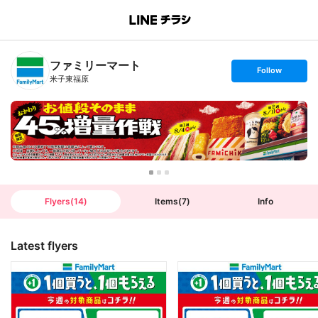
B
r
a
n
ファミリーマート
c
s
Follow
h
e
米子東福原
T
t
o
f
p
o
l
l
o
w
Flyers
(
14
)
Items
(
7
)
Info
Latest flyers