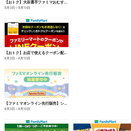
【おトク】大谷選手ファミマおむすび割
8月3日
～
8月10日
【おトク】お店で使えるクーポン配信中
8月3日
～
8月10日
【ファミマオンライン先行販売】シルバニアファミリー
8月3日
～
8月10日