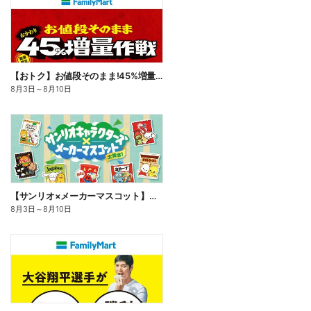
【おトク】お値段そのまま!45%増量作戦!
8月3日
～
8月10日
【サンリオ×メーカーマスコット】オリジナルグッズ貰える!
8月3日
～
8月10日