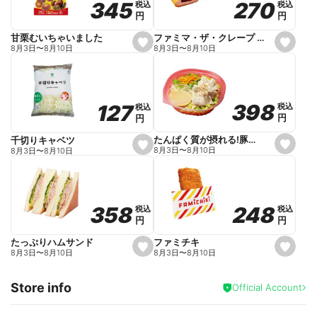
270
270
345
345
税込
税込
税込
税込
r
円
円
円
円
i
t
e
ファミマ・ザ・クレープ 生チョコ
甘栗むいちゃいました
s
s
8月3日
〜
8月10日
8月3日
〜
8月10日
e
e
t
t
f
f
a
a
v
v
o
o
398
398
127
127
税込
税込
税込
税込
r
r
円
円
円
円
i
i
t
t
e
e
たんぱく質が摂れる!豚しゃぶのパスタサラダ
千切りキャベツ
s
s
8月3日
〜
8月10日
8月3日
〜
8月10日
e
e
t
t
f
f
a
a
v
v
o
o
248
248
358
358
税込
税込
税込
税込
r
r
円
円
円
円
i
i
t
t
e
e
ファミチキ
たっぷりハムサンド
s
s
8月3日
〜
8月10日
8月3日
〜
8月10日
e
e
t
t
f
f
Store info
a
a
Official Account
v
v
o
o
r
r