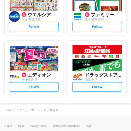
ウエルシア
ファミリーマート
米子東福原店
米子警察署前
s
s
Follow
Follow
e
e
t
t
f
f
o
o
l
l
l
l
o
o
w
w
エディオン
ドラッグストアウェルネス
米子新開店
上福原店
s
s
Follow
Follow
e
e
t
t
f
f
o
o
l
l
l
l
o
o
Home
ファミリーマート
米子東福原
w
w
Notice
Help
Privacy Policy
Terms and Conditions
Login