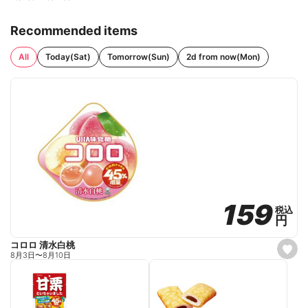
Recommended items
All
Today(Sat)
Tomorrow(Sun)
2d from now(Mon)
159
159
税込
税込
円
円
コロロ 清水白桃
s
8月3日
〜
8月10日
e
t
f
a
v
o