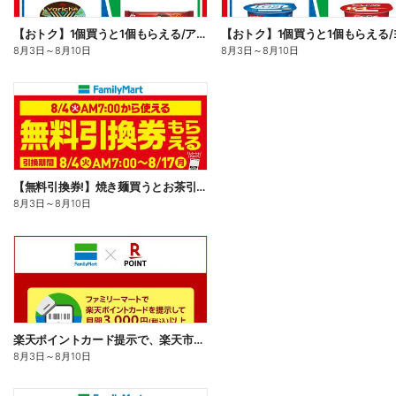
【おトク】1個買うと1個もらえる/アイス
8月3日
～
8月10日
8月3日
～
8月10日
【無料引換券!】焼き麺買うとお茶引換券貰える!
8月3日
～
8月10日
楽天ポイントカード提示で、楽天市場でのお買い物がおトクに!
8月3日
～
8月10日