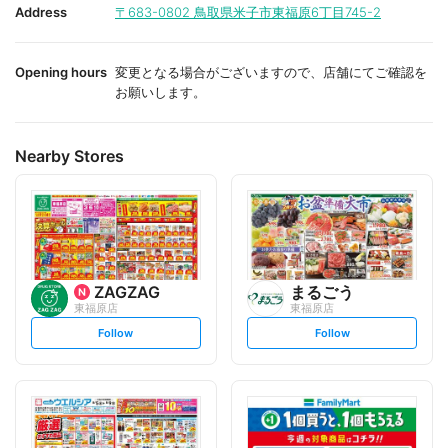
i
i
Address
〒683-0802
鳥取県米子市東福原6丁目745-2
t
t
e
e
Opening hours
変更となる場合がございますので、店舗にてご確認を
お願いします。
Nearby Stores
ZAGZAG
まるごう
東福原店
東福原店
s
s
Follow
Follow
e
e
t
t
f
f
o
o
l
l
l
l
o
o
w
w