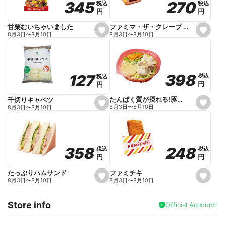
270
270
345
345
税込
税込
税込
税込
r
円
円
円
円
i
t
e
ファミマ・ザ・クレープ 生チョコ
甘栗むいちゃいました
s
s
8月3日
〜
8月10日
8月3日
〜
8月10日
e
e
t
t
f
f
a
a
v
v
o
o
398
398
127
127
税込
税込
税込
税込
r
r
円
円
円
円
i
i
t
t
e
e
たんぱく質が摂れる!豚しゃぶのパスタサラダ
千切りキャベツ
s
s
8月3日
〜
8月10日
8月3日
〜
8月10日
e
e
t
t
f
f
a
a
v
v
o
o
248
248
358
358
税込
税込
税込
税込
r
r
円
円
円
円
i
i
t
t
e
e
ファミチキ
たっぷりハムサンド
s
s
8月3日
〜
8月10日
8月3日
〜
8月10日
e
e
t
t
f
f
Store info
a
a
Official Account
v
v
o
o
r
r