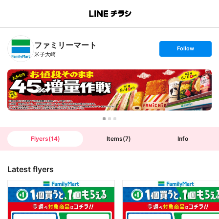
B
r
a
n
ファミリーマート
c
s
Follow
h
e
米子大崎
T
t
o
f
p
o
l
l
o
w
Flyers
(
14
)
Items
(
7
)
Info
Latest flyers