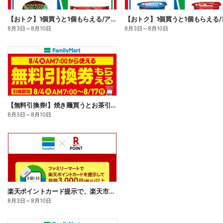
【おトク】1個買うと1個もらえる/アイス
8月3日
～
8月10日
8月3日
～
8月10日
【無料引換券!】焼き麺買うとお茶引換券貰える!
8月3日
～
8月10日
楽天ポイントカード提示で、楽天市場でのお買い物がおトクに!
8月3日
～
8月10日