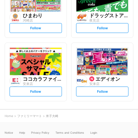
ひまわり
ドラッグストアウェルネス
河崎店
夜見店
s
s
Follow
Follow
e
e
t
t
f
f
o
o
l
l
l
l
o
o
w
w
ココカラファイン
エディオン
安来店
安来店
s
s
Follow
Follow
e
e
t
t
f
f
o
o
l
l
l
l
o
o
Home
ファミリーマート
米子大崎
w
w
Notice
Help
Privacy Policy
Terms and Conditions
Login