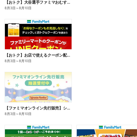
【おトク】大谷選手ファミマおむすび割
8月3日
～
8月10日
【おトク】お店で使えるクーポン配信中
8月3日
～
8月10日
【ファミマオンライン先行販売】シルバニアファミリー
8月3日
～
8月10日