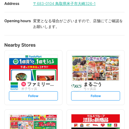
i
i
Address
〒683-0104
鳥取県米子市大崎326-1
t
t
e
e
Opening hours
変更となる場合がございますので、店舗にてご確認を
お願いします。
Nearby Stores
ファミリーマート
まるごう
米子弓ヶ浜
弓ヶ浜店
s
s
Follow
Follow
e
e
t
t
f
f
o
o
l
l
l
l
o
o
w
w