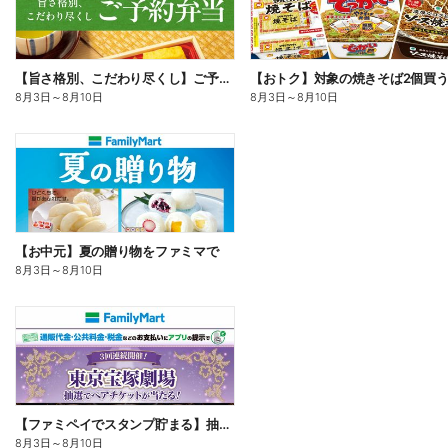
【旨さ格別、こだわり尽くし】ご予約弁当
8月3日
～
8月10日
8月3日
～
8月10日
【お中元】夏の贈り物をファミマで
8月3日
～
8月10日
【ファミペイでスタンプ貯まる】抽選でペアチケットが当たる!
8月3日
～
8月10日