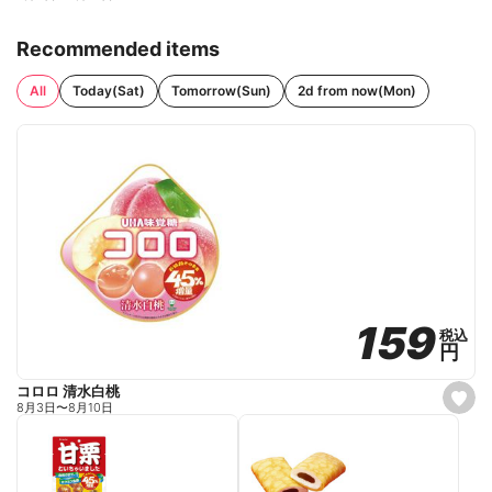
Recommended items
All
Today(Sat)
Tomorrow(Sun)
2d from now(Mon)
159
159
税込
税込
円
円
コロロ 清水白桃
s
8月3日
〜
8月10日
e
t
f
a
v
o