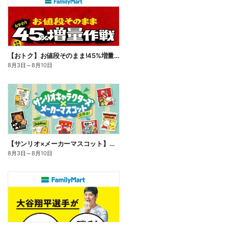
【おトク】お値段そのまま!45%増量作戦!
8月3日
～
8月10日
【サンリオ×メーカーマスコット】オリジナルグッズ貰える!
8月3日
～
8月10日