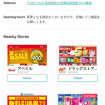
i
i
Address
〒690-0122
島根県松江市西浜佐陀町1024番地
t
t
e
e
Opening hours
変更となる場合がございますので、店舗にてご確認を
お願いします。
Nearby Stores
アベイル
ドラッグストアウェルネス
黒田FM店
黒田南店
s
s
Follow
Follow
e
e
t
t
f
f
o
o
l
l
l
l
o
o
End Today
w
w