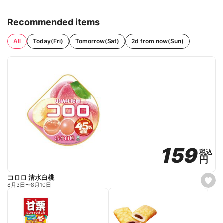
Recommended items
All
Today(Fri)
Tomorrow(Sat)
2d from now(Sun)
159
159
税込
税込
円
円
コロロ 清水白桃
s
8月3日
〜
8月10日
e
t
f
a
v
o