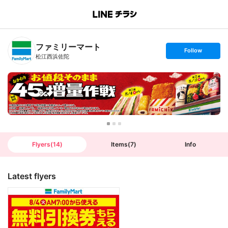
B
r
a
n
ファミリーマート
c
s
Follow
h
e
松江西浜佐陀
T
t
o
f
p
o
l
l
o
w
Flyers
(
14
)
Items
(
7
)
Info
Latest flyers