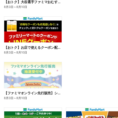
【おトク】大谷選手ファミマおむすび割
8月3日
～
8月10日
【おトク】お店で使えるクーポン配信中
8月3日
～
8月10日
【ファミマオンライン先行販売】シルバニアファミリー
8月3日
～
8月10日