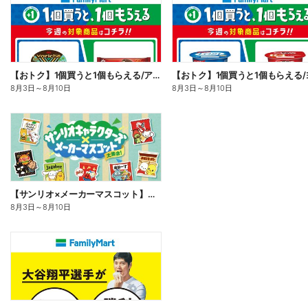
【おトク】1個買うと1個もらえる/アイス
8月3日
～
8月10日
8月3日
～
8月10日
【サンリオ×メーカーマスコット】オリジナルグッズ貰える!
8月3日
～
8月10日