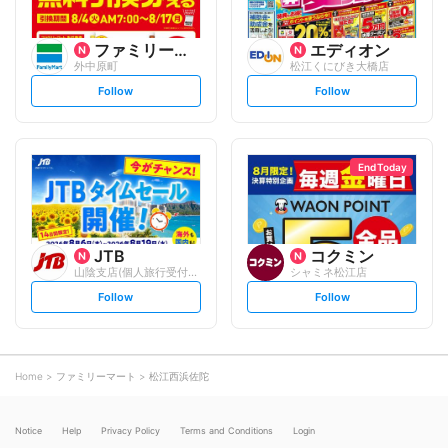
ファミリーマート
エディオン
外中原町
松江くにびき大橋店
s
s
Follow
Follow
e
e
t
t
f
f
o
o
l
l
l
l
o
o
End Today
w
w
JTB
コクミン
山陰支店(個人旅行受付カウンター)
シャミネ松江店
s
s
Follow
Follow
e
e
t
t
f
f
o
o
l
l
l
l
o
o
Home
ファミリーマート
松江西浜佐陀
w
w
Notice
Help
Privacy Policy
Terms and Conditions
Login