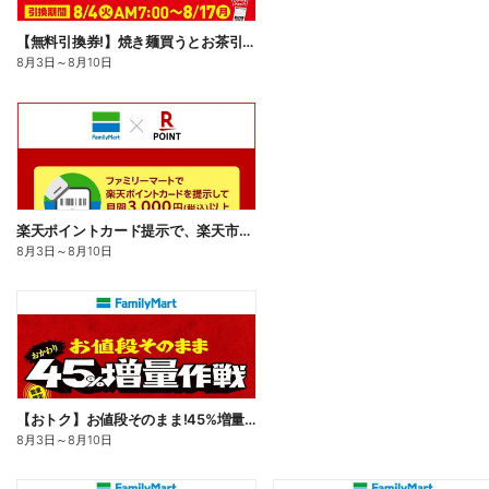
【無料引換券!】焼き麺買うとお茶引換券貰える!
8月3日
～
8月10日
楽天ポイントカード提示で、楽天市場でのお買い物がおトクに!
8月3日
～
8月10日
【おトク】お値段そのまま!45%増量作戦!
8月3日
～
8月10日