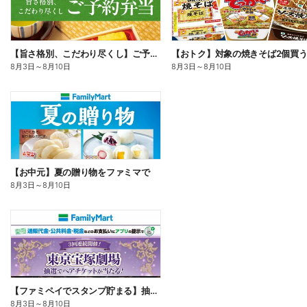
【旨さ格別、こだわり尽くし】ご予約弁当
8月3日
～
8月10日
8月3日
～
8月10日
【お中元】夏の贈り物をファミマで
8月3日
～
8月10日
【ファミペイでスタンプ貯まる】抽選でペアチケットが当たる!
8月3日
～
8月10日