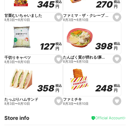
270
270
345
345
税込
税込
税込
税込
r
円
円
円
円
i
t
e
ファミマ・ザ・クレープ 生チョコ
甘栗むいちゃいました
s
s
8月3日
〜
8月10日
8月3日
〜
8月10日
e
e
t
t
f
f
a
a
v
v
o
o
398
398
127
127
税込
税込
税込
税込
r
r
円
円
円
円
i
i
t
t
e
e
たんぱく質が摂れる!豚しゃぶのパスタサラダ
千切りキャベツ
s
s
8月3日
〜
8月10日
8月3日
〜
8月10日
e
e
t
t
f
f
a
a
v
v
o
o
248
248
358
358
税込
税込
税込
税込
r
r
円
円
円
円
i
i
t
t
e
e
ファミチキ
たっぷりハムサンド
s
s
8月3日
〜
8月10日
8月3日
〜
8月10日
e
e
t
t
f
f
Store info
a
a
Official Account
v
v
o
o
r
r