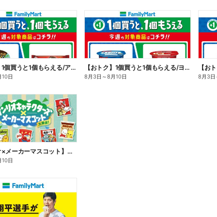
【おトク】1個買うと1個もらえる/アイス
【おトク】1個買うと1個もらえる/ヨーグルト
【おト
月10日
8月3日
～
8月10日
8月3日
【サンリオ×メーカーマスコット】オリジナルグッズ貰える!
月10日