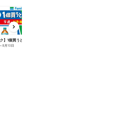
t
x
e
n
ク】1個買うと1個もらえる/麦茶
～
8月10日