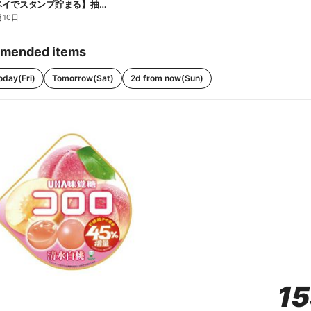
【ファミペイでスタンプ貯まる】抽選でペアチケットが当たる!
月10日
mended items
oday(Fri)
Tomorrow(Sat)
2d from now(Sun)
1
1