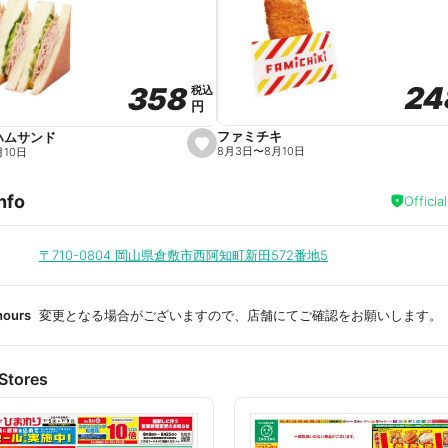
a
v
o
r
i
t
24
24
358
358
e
税込
税込
円
円
ファミチキ
ハムサンド
s
8月3日
〜
8月10日
月10日
e
t
f
nfo
a
Officia
v
o
r
i
〒710-0804
岡山県倉敷市西阿知町新田572番地5
t
e
hours
変更となる場合がございますので、店舗にてご確認をお願いします。
Stores