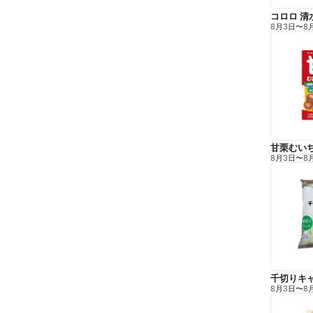
コロロ 清
8月3日
〜
8
甘栗むい
8月3日
〜
8
千切りキ
8月3日
〜
8