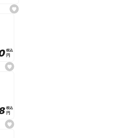
s
e
t
f
a
v
o
r
i
t
0
0
税込
税込
e
円
円
s
e
t
f
a
v
o
r
i
t
8
8
e
税込
税込
円
円
s
e
t
f