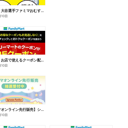
【おトク】大谷選手ファミマおむすび割
月10日
【おトク】お店で使えるクーポン配信中
月10日
【ファミマオンライン先行販売】シルバニアファミリー
月10日