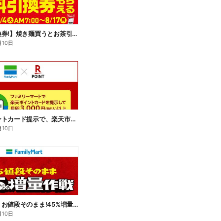
【無料引換券!】焼き麺買うとお茶引換券貰える!
月10日
楽天ポイントカード提示で、楽天市場でのお買い物がおトクに!
月10日
【おトク】お値段そのまま!45%増量作戦!
月10日