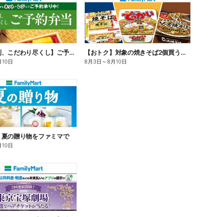
【旨さ格別、こだわり尽くし】ご予約弁当
【おトク】対象の焼きそば2個買うと100円引き!
月10日
8月3日
～
8月10日
】夏の贈り物をファミマで
月10日