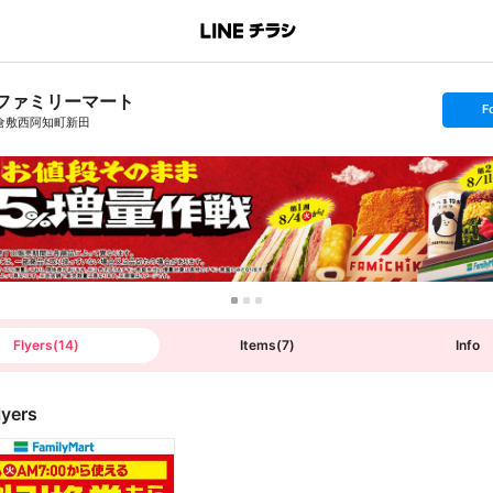
ファミリーマート
s
F
e
倉敷西阿知町新田
t
f
o
l
l
o
w
Flyers
(
14
)
Items
(
7
)
Info
lyers