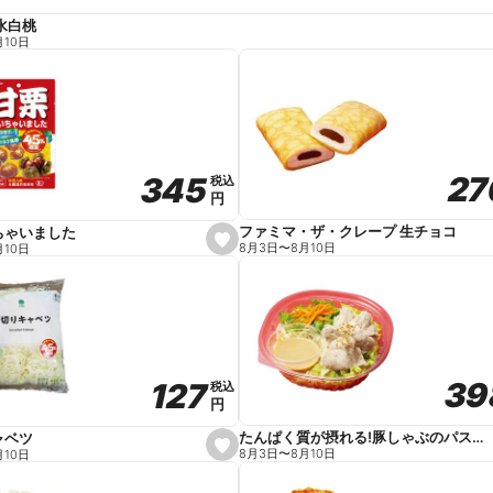
水白桃
月10日
27
27
345
345
税込
税込
円
円
ファミマ・ザ・クレープ 生チョコ
ちゃいました
s
8月3日
〜
8月10日
月10日
e
t
f
a
v
o
r
i
t
39
39
127
127
e
税込
税込
円
円
たんぱく質が摂れる!豚しゃぶのパスタサラダ
ャベツ
s
8月3日
〜
8月10日
月10日
e
t
f