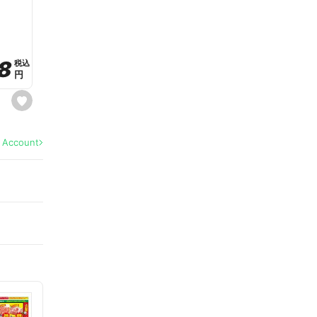
a
v
o
r
i
t
8
8
e
税込
税込
円
円
s
e
t
f
a
l Account
v
o
r
i
t
e