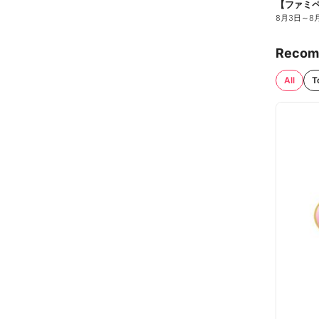
8月3日
～
8
Recom
All
T