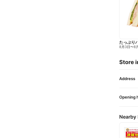
たっぷり
8月3日
〜
8
Store i
Address
Opening 
Nearby 