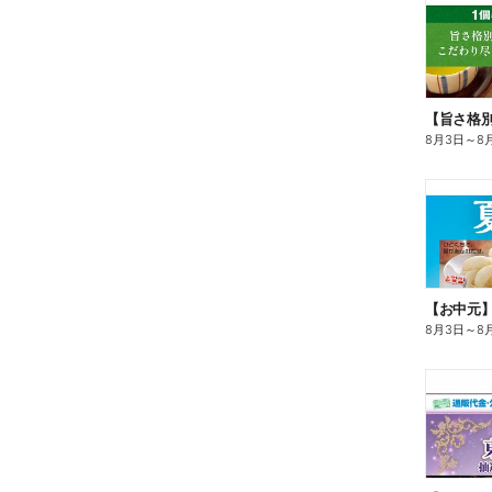
8月3日
～
8
【お中元
8月3日
～
8