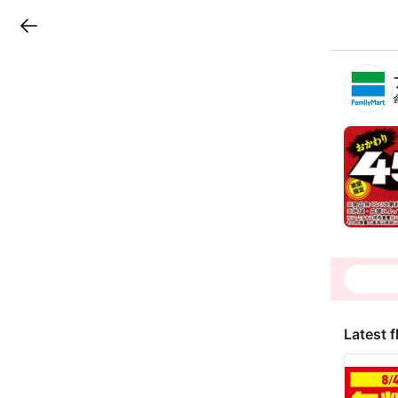
LINEチラシ
B
r
a
n
c
h
T
o
p
Latest f