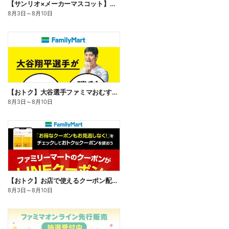
【サンリオ×メーカーマスコット】オリジナルグッズ貰える!
8月3日
～
8月10日
【おトク】大谷選手ファミマおむすび割
8月3日
～
8月10日
【おトク】お店で使えるクーポン配信中
8月3日
～
8月10日