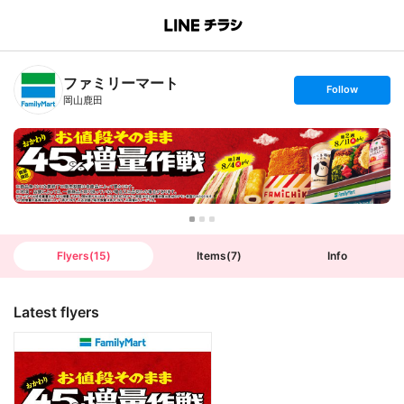
B
r
a
n
ファミリーマート
c
s
Follow
h
e
岡山鹿田
T
t
o
f
p
o
l
l
o
w
Flyers
(
15
)
Items
(
7
)
Info
Latest flyers