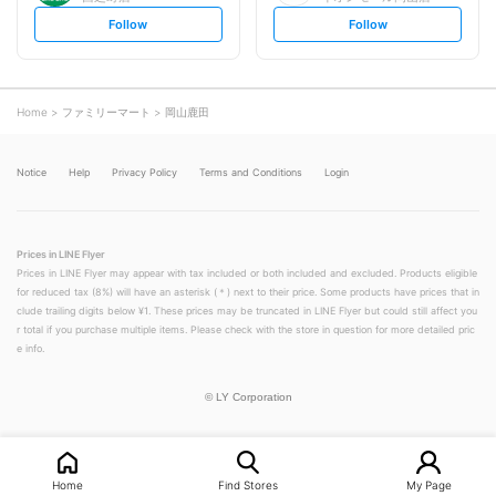
s
s
Follow
Follow
e
e
t
t
f
f
o
o
l
l
l
l
o
o
Home
ファミリーマート
岡山鹿田
w
w
Notice
Help
Privacy Policy
Terms and Conditions
Login
Prices in LINE Flyer
Prices in LINE Flyer may appear with tax included or both included and excluded. Products eligible
for reduced tax (8%) will have an asterisk (＊) next to their price. Some products have prices that in
clude trailing digits below ¥1. These prices may be truncated in LINE Flyer but could still affect you
r total if you purchase multiple items. Please check with the store in question for more detailed pric
e info.
©
LY Corporation
Home
Find Stores
My Page