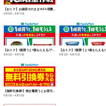
【おトク】お値段そのまま!45%増量作戦!
8月9日
～
8月10日
【おトク】1個買うと1個もらえる/アイス
8月3日
～
8月10日
8月3日
～
8月10日
【無料引換券!】焼き麺買うとお茶引換券貰える!
8月3日
～
8月10日