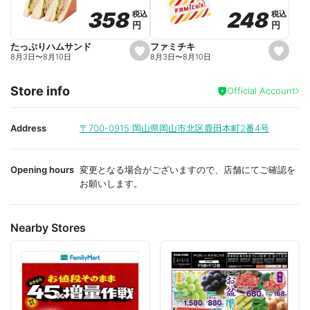
o
o
248
248
358
358
税込
税込
税込
税込
r
r
円
円
円
円
i
i
t
t
e
e
ファミチキ
たっぷりハムサンド
s
s
8月3日
〜
8月10日
8月3日
〜
8月10日
e
e
t
t
f
f
Store info
a
a
Official Account
v
v
o
o
r
r
i
i
Address
〒700-0915
岡山県岡山市北区鹿田本町2番4号
t
t
e
e
Opening hours
変更となる場合がございますので、店舗にてご確認を
お願いします。
Nearby Stores