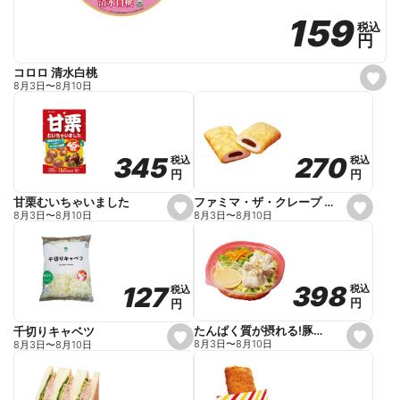
159
159
税込
税込
円
円
コロロ 清水白桃
s
8月3日
〜
8月10日
e
t
f
a
v
o
270
270
345
345
税込
税込
税込
税込
r
円
円
円
円
i
t
e
ファミマ・ザ・クレープ 生チョコ
甘栗むいちゃいました
s
s
8月3日
〜
8月10日
8月3日
〜
8月10日
e
e
t
t
f
f
a
a
v
v
o
o
398
398
127
127
税込
税込
税込
税込
r
r
円
円
円
円
i
i
t
t
e
e
たんぱく質が摂れる!豚しゃぶのパスタサラダ
千切りキャベツ
s
s
8月3日
〜
8月10日
8月3日
〜
8月10日
e
e
t
t
f
f
a
a
v
v