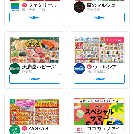
ファミリーマート
森のマルシェ
岡山大供二丁目
医大前店
s
s
Follow
Follow
e
e
t
t
f
f
o
o
l
l
l
l
o
o
End Today
w
w
天満屋ハピーズ
ウエルシア
岡輝店
岡山東島田店
s
s
Follow
Follow
e
e
t
t
f
f
o
o
l
l
l
l
o
o
w
w
ZAGZAG
ココカラファイン
西之町店
イオンモール岡山店