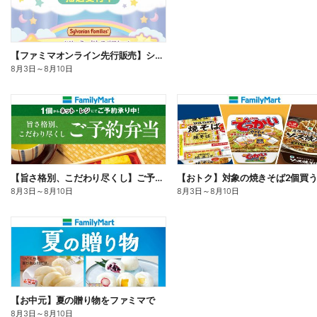
【ファミマオンライン先行販売】シルバニアファミリー
8月3日
～
8月10日
【旨さ格別、こだわり尽くし】ご予約弁当
8月3日
～
8月10日
8月3日
～
8月10日
【お中元】夏の贈り物をファミマで
8月3日
～
8月10日