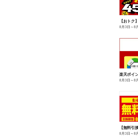
8月3日
～
8
8月3日
～
8
8月3日
～
8