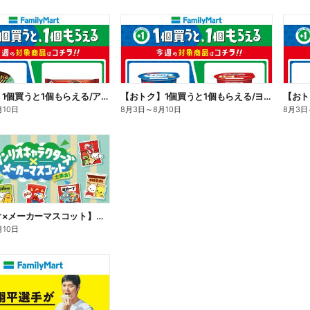
【おトク】1個買うと1個もらえる/アイス
【おトク】1個買うと1個もらえる/ヨーグルト
【おト
月10日
8月3日
～
8月10日
8月3日
【サンリオ×メーカーマスコット】オリジナルグッズ貰える!
月10日