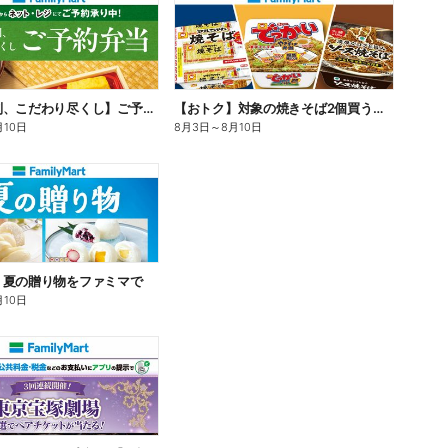
【旨さ格別、こだわり尽くし】ご予約弁当
【おトク】対象の焼きそば2個買うと100円引き!
月10日
8月3日
～
8月10日
】夏の贈り物をファミマで
月10日