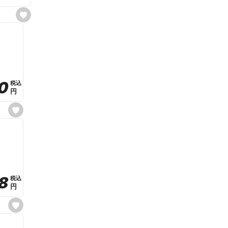
s
e
t
f
a
v
o
r
i
t
0
0
税込
税込
e
円
円
s
e
t
f
a
v
o
r
i
t
8
8
e
税込
税込
円
円
s
e
t
f