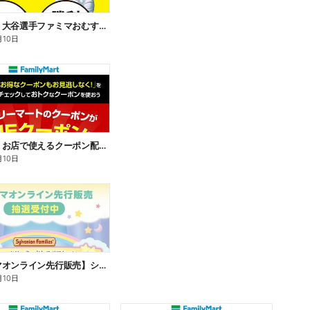
【おトク】大谷選手ファミマおむすび割
月10日
【おトク】お店で使えるクーポン配信中
月10日
【ファミマオンライン先行販売】シルバニアファミリー
月10日