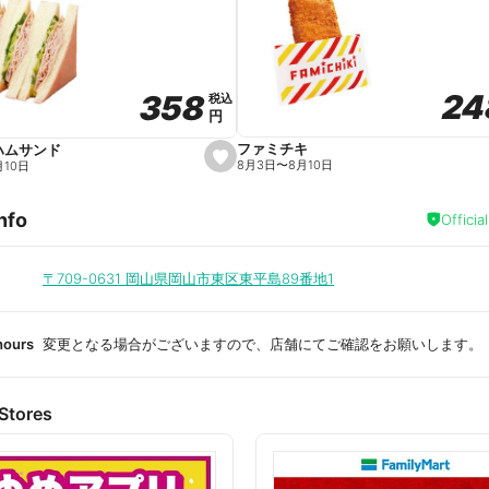
a
v
o
r
i
t
24
24
358
358
e
税込
税込
円
円
ファミチキ
ハムサンド
s
8月3日
〜
8月10日
月10日
e
t
f
nfo
a
Officia
v
o
r
i
〒709-0631
岡山県岡山市東区東平島89番地1
t
e
hours
変更となる場合がございますので、店舗にてご確認をお願いします。
Stores