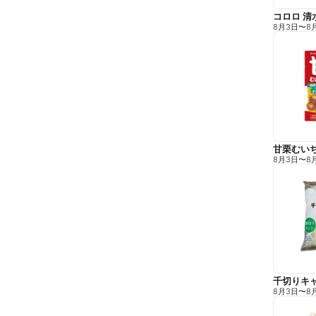
コロロ 清
8月3日
〜
8
甘栗むい
8月3日
〜
8
千切りキ
8月3日
〜
8