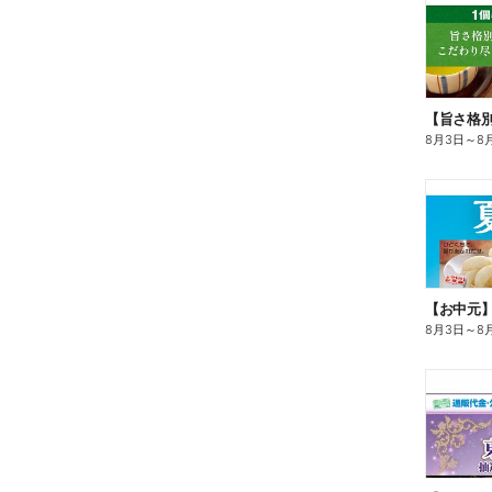
8月3日
～
8
【お中元
8月3日
～
8