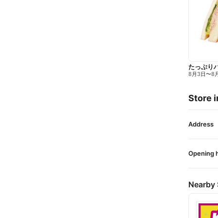
たっぷり
8月3日
〜
8
Store i
Address
Opening 
Nearby 