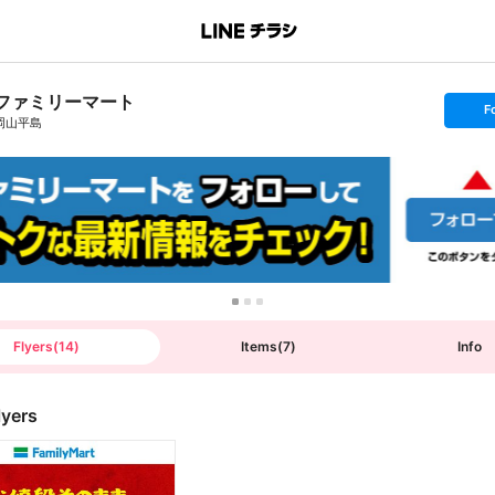
ファミリーマート
s
F
e
岡山平島
t
f
o
l
l
o
w
Flyers
(
14
)
Items
(
7
)
Info
lyers