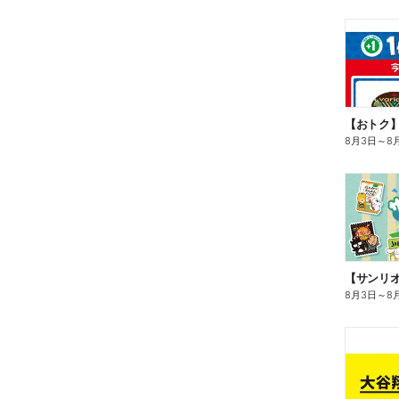
8月3日
～
8
8月3日
～
8