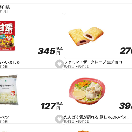
水白桃
月10日
27
27
345
345
税込
税込
円
円
ファミマ・ザ・クレープ 生チョコ
ちゃいました
s
8月3日
〜
8月10日
月10日
e
t
f
a
v
o
r
i
t
39
39
127
127
e
税込
税込
円
円
たんぱく質が摂れる!豚しゃぶのパスタサラダ
ャベツ
s
8月3日
〜
8月10日
月10日
e
t
f