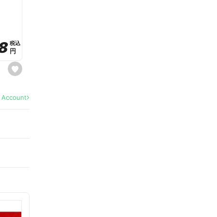
a
v
o
r
i
t
8
8
e
税込
税込
円
円
s
e
t
f
a
l Account
v
o
r
i
t
e