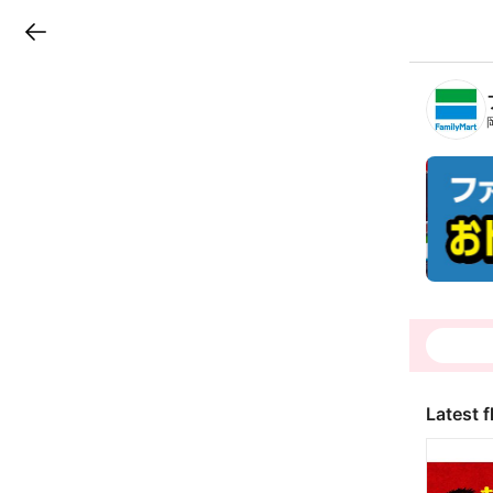
LINEチラシ
B
r
a
n
c
h
T
o
p
Latest f