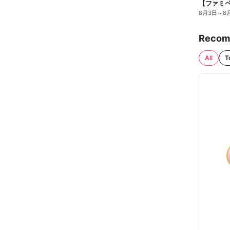
8月3日
～
8
Recom
All
T