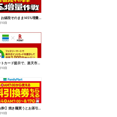
【おトク】お値段そのまま!45%増量作戦!
月10日
楽天ポイントカード提示で、楽天市場でのお買い物がおトクに!
月10日
【無料引換券!】焼き麺買うとお茶引換券貰える!
月10日