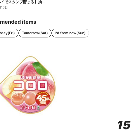
【ファミペイでスタンプ貯まる】抽選でペアチケットが当たる!
月10日
mended items
oday(Fri)
Tomorrow(Sat)
2d from now(Sun)
1
1