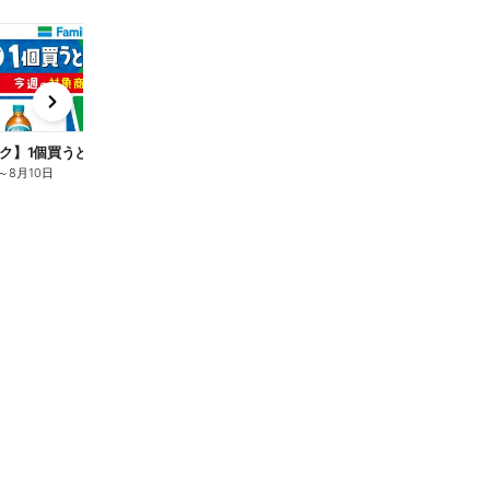
t
x
e
n
ク】1個買うと1個もらえる/麦茶
～
8月10日