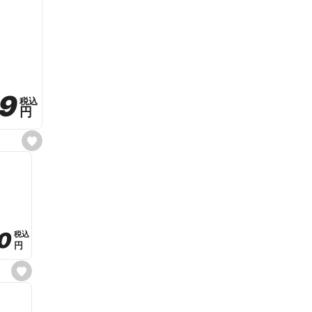
59
59
税込
税込
円
円
s
e
t
f
a
v
o
r
i
t
0
0
税込
税込
e
円
円
s
e
t
f
a