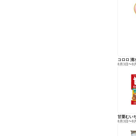
コロロ 清
8月3日
〜
8
甘栗むい
8月3日
〜
8