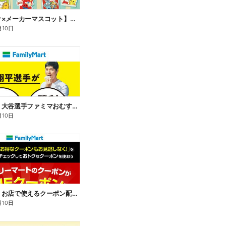
【サンリオ×メーカーマスコット】オリジナルグッズ貰える!
月10日
【おトク】大谷選手ファミマおむすび割
月10日
【おトク】お店で使えるクーポン配信中
月10日