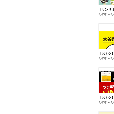
8月3日
～
8
8月3日
～
8
8月3日
～
8