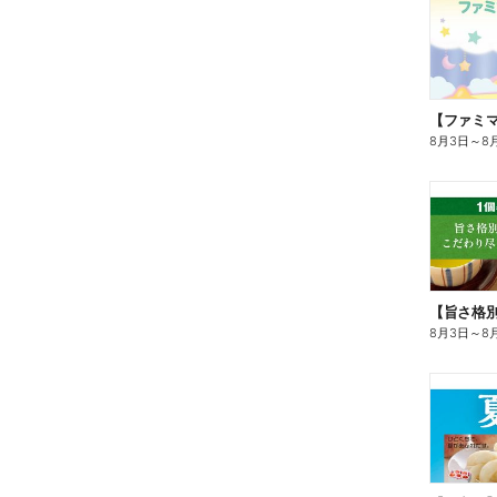
8月3日
～
8
8月3日
～
8