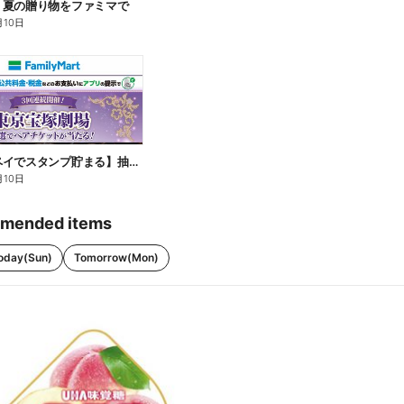
】夏の贈り物をファミマで
月10日
【ファミペイでスタンプ貯まる】抽選でペアチケットが当たる!
月10日
mended items
oday(Sun)
Tomorrow(Mon)