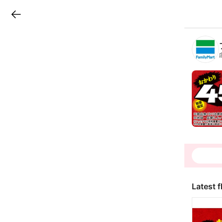
LINEチラシ
B
r
a
n
c
h
T
o
p
Latest f