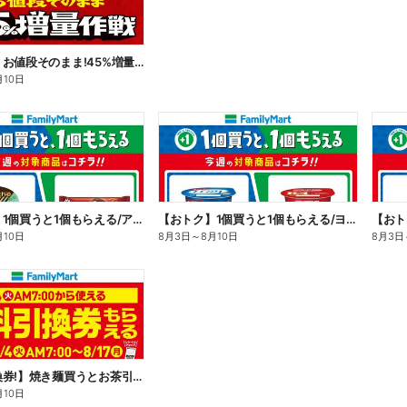
【おトク】お値段そのまま!45%増量作戦!
月10日
【おトク】1個買うと1個もらえる/アイス
【おトク】1個買うと1個もらえる/ヨーグルト
【おト
月10日
8月3日
～
8月10日
8月3日
【無料引換券!】焼き麺買うとお茶引換券貰える!
月10日