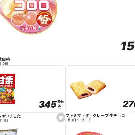
1
1
水白桃
月10日
27
27
345
345
税込
税込
円
円
ファミマ・ザ・クレープ 生チョコ
ちゃいました
s
8月3日
〜
8月10日
月10日
e
t
f
a