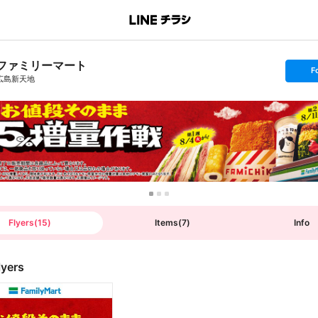
ファミリーマート
s
F
e
広島新天地
t
f
o
l
l
o
w
Flyers
(
15
)
Items
(
7
)
Info
lyers