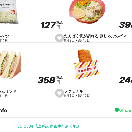
v
o
r
i
t
39
39
127
127
e
税込
税込
円
円
たんぱく質が摂れる!豚しゃぶのパスタサラダ
ャベツ
s
8月3日
〜
8月10日
月10日
e
t
f
a
v
o
r
i
t
24
24
358
358
e
税込
税込
円
円
ファミチキ
ハムサンド
s
8月3日
〜
8月10日
月10日
e
t
f
nfo
a
Officia
v
o
r
i
〒730-0034
広島県広島市中区新天地6-1
t