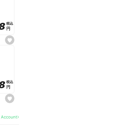
v
o
r
i
t
8
8
e
税込
税込
円
円
s
e
t
f
a
v
o
r
i
t
8
8
e
税込
税込
円
円
s
e
t
f
a
l Account
v
o
r
i
t