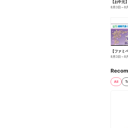
【お中元
8月3日
～
8
8月3日
～
8
Recom
All
T