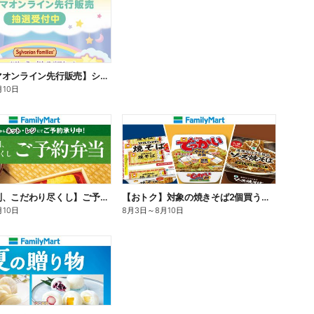
【ファミマオンライン先行販売】シルバニアファミリー
月10日
【旨さ格別、こだわり尽くし】ご予約弁当
【おトク】対象の焼きそば2個買うと100円引き!
月10日
8月3日
～
8月10日