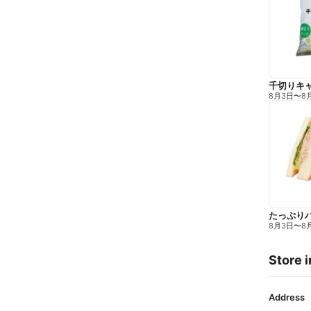
千切りキ
8月3日
〜
8
たっぷり
8月3日
〜
8
Store i
Address