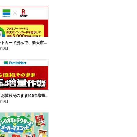
楽天ポイントカード提示で、楽天市場でのお買い物がおトクに!
月10日
【おトク】お値段そのまま!45%増量作戦!
月10日