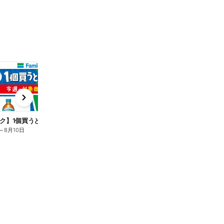
t
x
e
n
ク】1個買うと1個もらえる/麦茶
～
8月10日