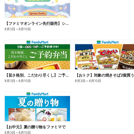
【ファミマオンライン先行販売】シルバニアファミリー
8月3日
～
8月10日
【旨さ格別、こだわり尽くし】ご予約弁当
8月3日
～
8月10日
8月3日
～
8月10日
【お中元】夏の贈り物をファミマで
8月3日
～
8月10日