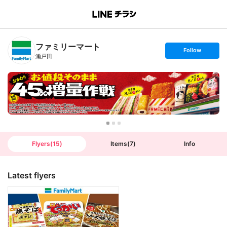
B
r
a
n
ファミリーマート
c
s
Follow
h
e
瀬戸田
T
t
o
f
p
o
l
l
o
w
Flyers
(
15
)
Items
(
7
)
Info
Latest flyers