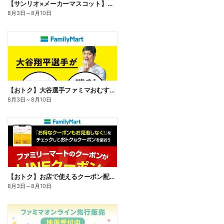
【サンリオ×メーカーマスコット】オリジナルグッズ貰える!
8月3日
～
8月10日
【おトク】大谷選手ファミマおむすび割
8月3日
～
8月10日
【おトク】お店で使えるクーポン配信中
8月3日
～
8月10日