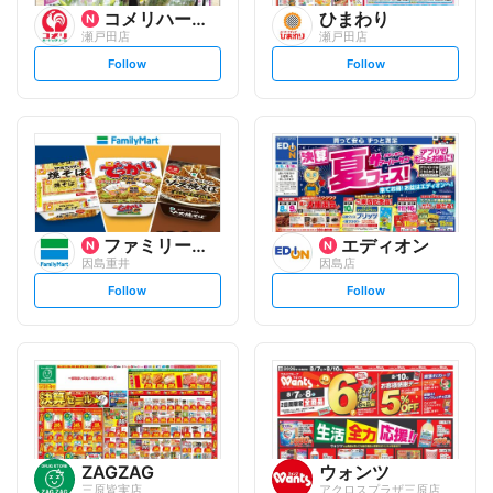
コメリハード&グリーン
ひまわり
瀬戸田店
瀬戸田店
s
s
Follow
Follow
e
e
t
t
f
f
o
o
l
l
l
l
o
o
w
w
ファミリーマート
エディオン
因島重井
因島店
s
s
Follow
Follow
e
e
t
t
f
f
o
o
l
l
l
l
o
o
w
w
ZAGZAG
ウォンツ
三原皆実店
アクロスプラザ三原店