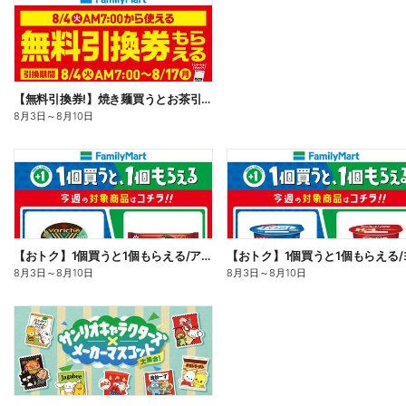
【無料引換券!】焼き麺買うとお茶引換券貰える!
8月3日
～
8月10日
【おトク】1個買うと1個もらえる/アイス
8月3日
～
8月10日
8月3日
～
8月10日