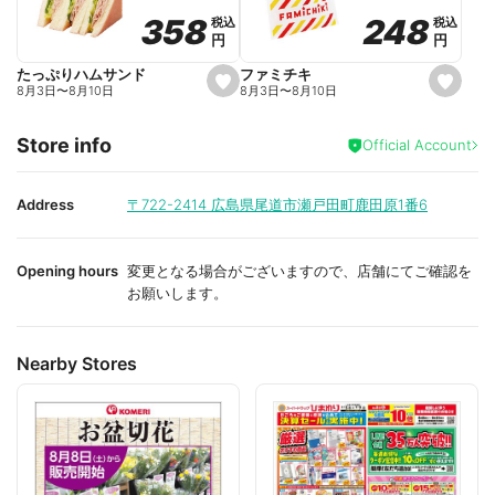
o
o
248
248
358
358
税込
税込
税込
税込
r
r
円
円
円
円
i
i
t
t
e
e
ファミチキ
たっぷりハムサンド
s
s
8月3日
〜
8月10日
8月3日
〜
8月10日
e
e
t
t
f
f
Store info
a
a
Official Account
v
v
o
o
r
r
i
i
Address
〒722-2414
広島県尾道市瀬戸田町鹿田原1番6
t
t
e
e
Opening hours
変更となる場合がございますので、店舗にてご確認を
お願いします。
Nearby Stores