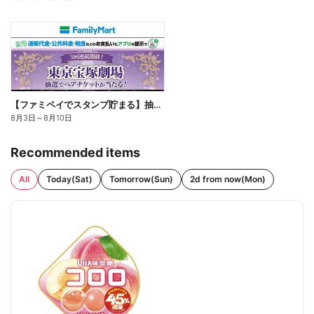
【ファミペイでスタンプ貯まる】抽選でペアチケットが当たる!
8月3日
～
8月10日
Recommended items
All
Today(Sat)
Tomorrow(Sun)
2d from now(Mon)