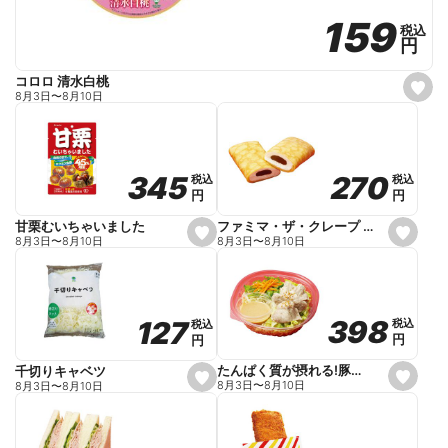
159
159
税込
税込
円
円
コロロ 清水白桃
s
8月3日
〜
8月10日
e
t
f
a
v
o
270
270
345
345
税込
税込
税込
税込
r
円
円
円
円
i
t
e
ファミマ・ザ・クレープ 生チョコ
甘栗むいちゃいました
s
s
8月3日
〜
8月10日
8月3日
〜
8月10日
e
e
t
t
f
f
a
a
v
v
o
o
398
398
127
127
税込
税込
税込
税込
r
r
円
円
円
円
i
i
t
t
e
e
たんぱく質が摂れる!豚しゃぶのパスタサラダ
千切りキャベツ
s
s
8月3日
〜
8月10日
8月3日
〜
8月10日
e
e
t
t
f
f
a
a
v
v