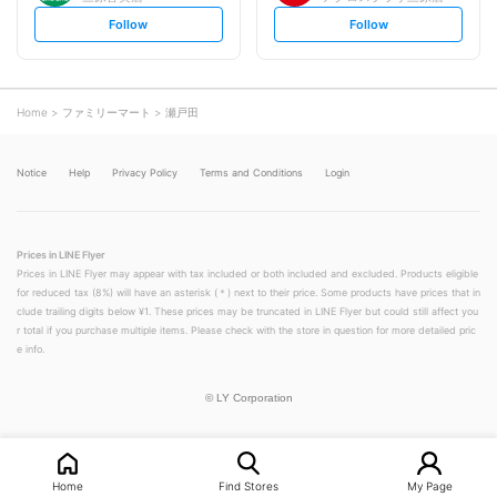
s
s
Follow
Follow
e
e
t
t
f
f
o
o
l
l
l
l
o
o
Home
ファミリーマート
瀬戸田
w
w
Notice
Help
Privacy Policy
Terms and Conditions
Login
Prices in LINE Flyer
Prices in LINE Flyer may appear with tax included or both included and excluded. Products eligible
for reduced tax (8%) will have an asterisk (＊) next to their price. Some products have prices that in
clude trailing digits below ¥1. These prices may be truncated in LINE Flyer but could still affect you
r total if you purchase multiple items. Please check with the store in question for more detailed pric
e info.
©
LY Corporation
Home
Find Stores
My Page