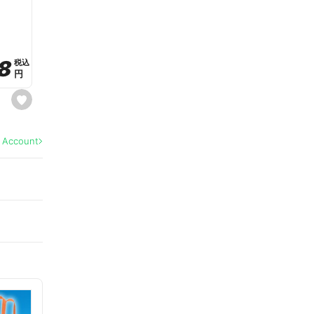
a
v
o
r
i
t
8
8
e
税込
税込
円
円
s
e
t
f
a
l Account
v
o
r
i
t
e