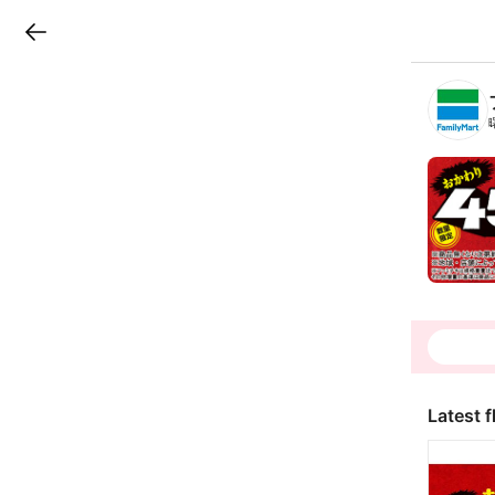
LINEチラシ
B
r
a
n
c
h
T
o
p
Latest f