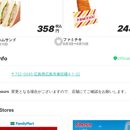
a
v
o
r
i
t
24
24
358
358
e
税込
税込
円
円
ファミチキ
ハムサンド
s
8月3日
〜
8月10日
月10日
e
t
f
nfo
a
Officia
v
o
r
i
〒732-0045
広島県広島市東区曙4-1-32
t
e
hours
変更となる場合がございますので、店舗にてご確認をお願いします。
Stores