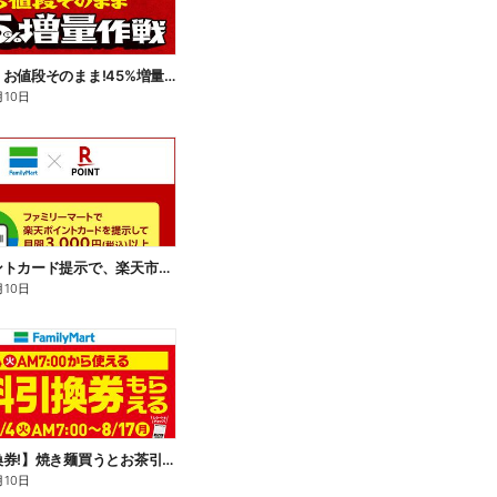
【おトク】お値段そのまま!45%増量作戦!
月10日
楽天ポイントカード提示で、楽天市場でのお買い物がおトクに!
月10日
【無料引換券!】焼き麺買うとお茶引換券貰える!
月10日