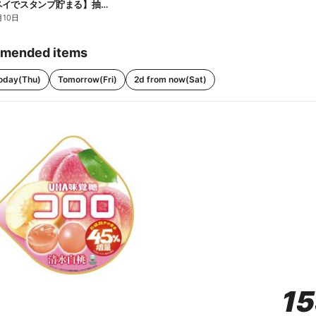
【ファミペイでスタンプ貯まる】抽選でペアチケットが当たる!
月10日
mended items
oday(Thu)
Tomorrow(Fri)
2d from now(Sat)
1
1