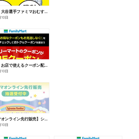
【おトク】大谷選手ファミマおむすび割
月10日
【おトク】お店で使えるクーポン配信中
月10日
【ファミマオンライン先行販売】シルバニアファミリー
月10日