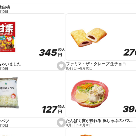
水白桃
月10日
27
27
345
345
税込
税込
円
円
ファミマ・ザ・クレープ 生チョコ
ちゃいました
s
8月3日
〜
8月10日
月10日
e
t
f
a
v
o
r
i
t
39
39
127
127
e
税込
税込
円
円
たんぱく質が摂れる!豚しゃぶのパスタサラダ
ャベツ
s
8月3日
〜
8月10日
月10日
e
t
f