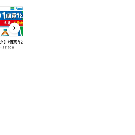
t
x
e
n
ク】1個買うと1個もらえる/麦茶
～
8月10日