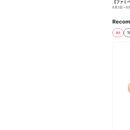
8月3日
～
8
Recom
All
T