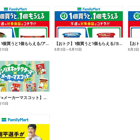
【おトク】1個買うと1個もらえる/アイス
【おトク】1個買うと1個もらえる/ヨーグルト
【おト
月10日
8月3日
～
8月10日
8月3日
【サンリオ×メーカーマスコット】オリジナルグッズ貰える!
月10日