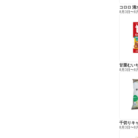
コロロ 清
8月3日
〜
8
甘栗むい
8月3日
〜
8
千切りキ
8月3日
〜
8