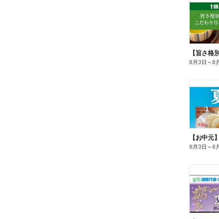
8月3日
～
8
【お中元
8月3日
～
8