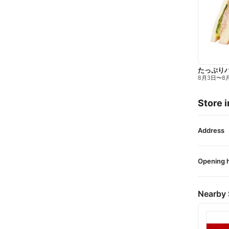
たっぷり
8月3日
〜
8
Store i
Address
Opening 
Nearby 