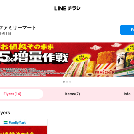
ファミリーマート
s
F
e
曙四丁目
t
f
o
l
l
o
w
Flyers
(
14
)
Items
(
7
)
Info
lyers