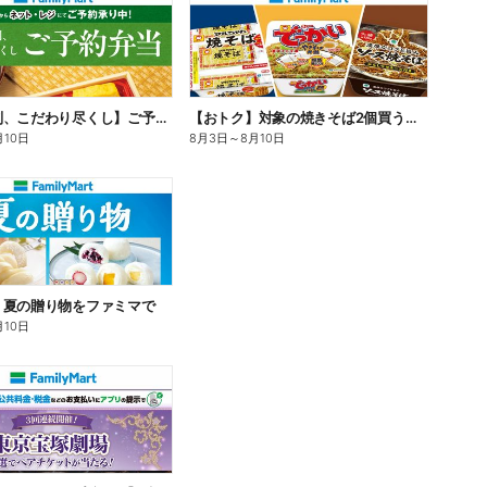
【旨さ格別、こだわり尽くし】ご予約弁当
【おトク】対象の焼きそば2個買うと100円引き!
月10日
8月3日
～
8月10日
】夏の贈り物をファミマで
月10日