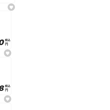
s
e
t
f
a
v
o
r
i
t
0
0
税込
税込
e
円
円
s
e
t
f
a
v
o
r
i
t
8
8
e
税込
税込
円
円
s
e
t
f