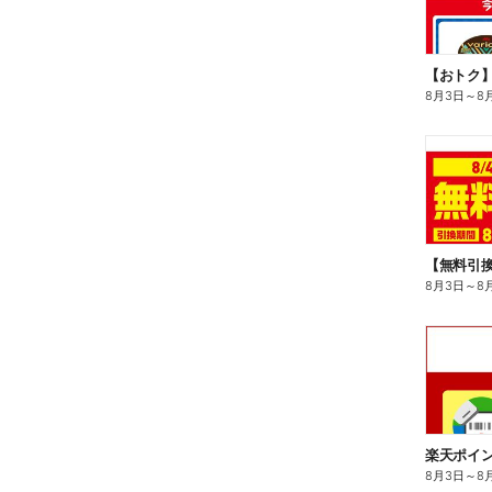
8月3日
～
8
8月3日
～
8
8月3日
～
8