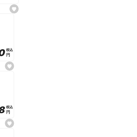
s
e
t
f
a
v
o
r
i
t
0
0
税込
税込
e
円
円
s
e
t
f
a
v
o
r
i
t
8
8
e
税込
税込
円
円
s
e
t
f