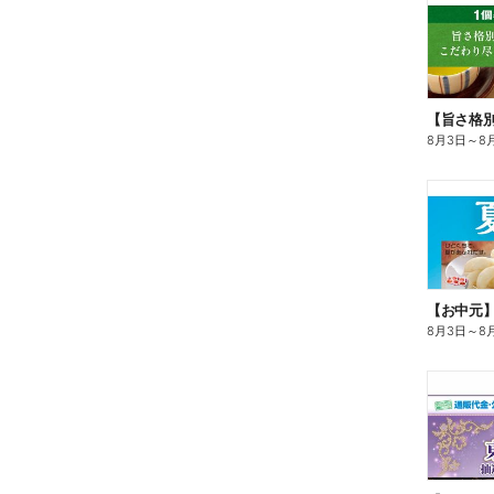
8月3日
～
8
【お中元
8月3日
～
8