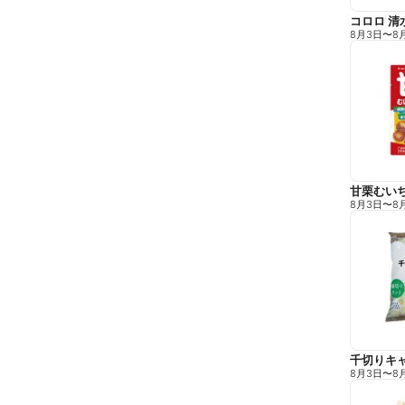
コロロ 清
8月3日
〜
8
甘栗むい
8月3日
〜
8
千切りキ
8月3日
〜
8