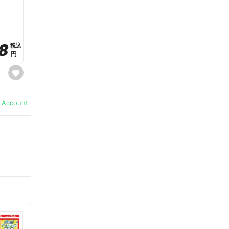
a
v
o
r
i
t
8
8
e
税込
税込
円
円
s
e
t
f
a
l Account
v
o
r
i
t
e