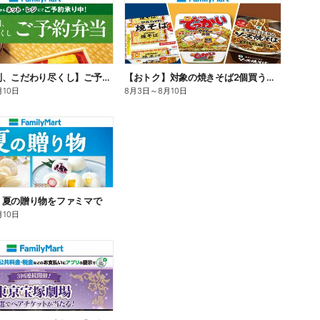
【旨さ格別、こだわり尽くし】ご予約弁当
【おトク】対象の焼きそば2個買うと100円引き!
月10日
8月3日
～
8月10日
】夏の贈り物をファミマで
月10日