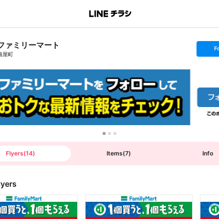
ファミリーマート
s
F
e
猫屋町
t
f
o
l
l
o
w
Flyers
(
14
)
Items
(
7
)
Info
lyers