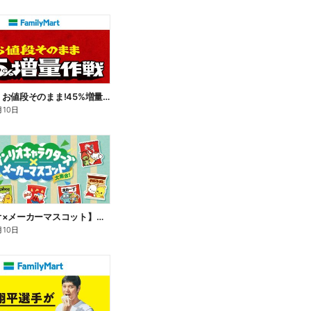
【おトク】お値段そのまま!45%増量作戦!
月10日
【サンリオ×メーカーマスコット】オリジナルグッズ貰える!
月10日