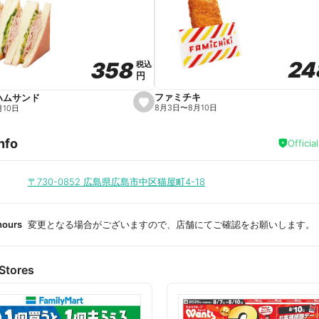
a
v
o
r
i
t
24
24
358
358
e
税込
税込
円
円
ファミチキ
ハムサンド
s
8月3日
〜
8月10日
月10日
e
t
f
nfo
a
Officia
v
o
r
i
〒730-0852
広島県広島市中区猫屋町4-18
t
e
hours
変更となる場合がございますので、店舗にてご確認をお願いします。
Stores