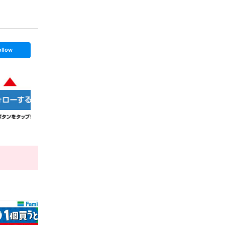
ollow
t