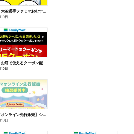
【おトク】大谷選手ファミマおむすび割
月10日
【おトク】お店で使えるクーポン配信中
月10日
【ファミマオンライン先行販売】シルバニアファミリー
月10日