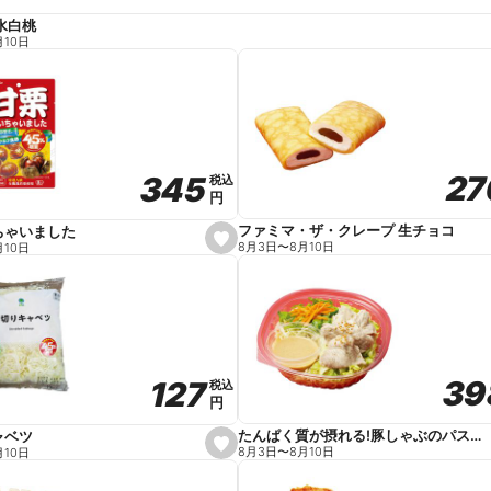
水白桃
月10日
27
27
345
345
税込
税込
円
円
ファミマ・ザ・クレープ 生チョコ
ちゃいました
s
8月3日
〜
8月10日
月10日
e
t
f
a
v
o
r
i
t
39
39
127
127
e
税込
税込
円
円
たんぱく質が摂れる!豚しゃぶのパスタサラダ
ャベツ
s
8月3日
〜
8月10日
月10日
e
t
f