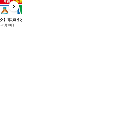
x
e
n
ク】1個買うと1個もらえる/麦茶
～
8月10日