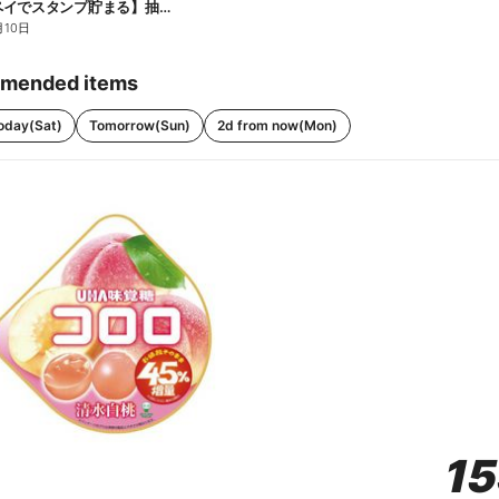
【ファミペイでスタンプ貯まる】抽選でペアチケットが当たる!
月10日
mended items
oday(Sat)
Tomorrow(Sun)
2d from now(Mon)
1
1