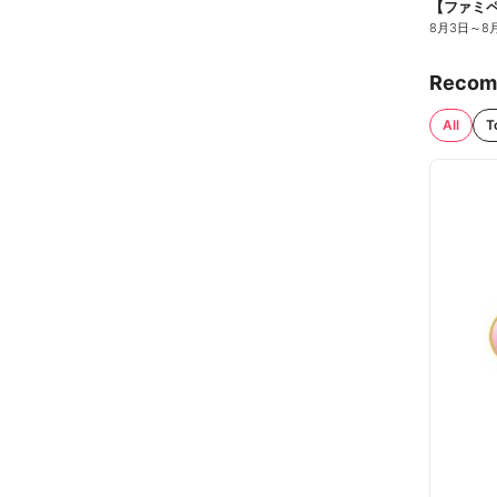
8月3日
～
8
Recom
All
T