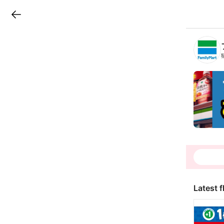
LINEチラシ
B
r
a
n
c
h
T
o
p
Latest f