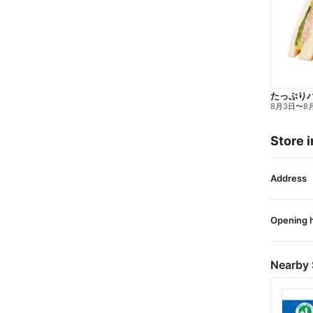
たっぷり
8月3日
〜
8
Store i
Address
Opening 
Nearby 