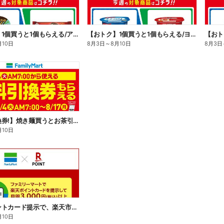
【おトク】1個買うと1個もらえる/アイス
【おトク】1個買うと1個もらえる/ヨーグルト
【おト
月10日
8月3日
～
8月10日
8月3日
【無料引換券!】焼き麺買うとお茶引換券貰える!
月10日
楽天ポイントカード提示で、楽天市場でのお買い物がおトクに!
月10日