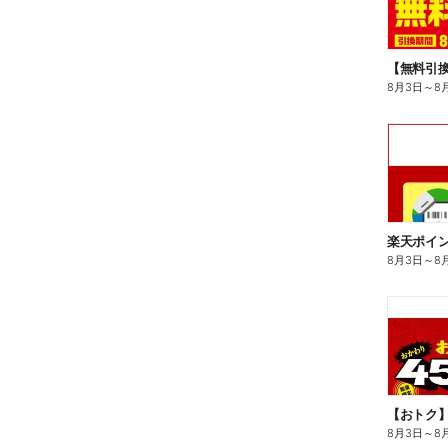
8月3日
～
8
8月3日
～
8
8月3日
～
8