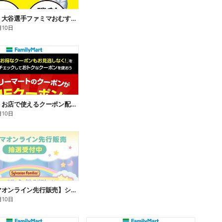
【おトク】大谷選手ファミマおむすび割
月10日
【おトク】お店で使えるクーポン配信中
月10日
【ファミマオンライン先行販売】シルバニアファミリー
月10日