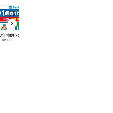
t
x
e
n
ク】1個買うと1個もらえる/麦茶
～
8月10日