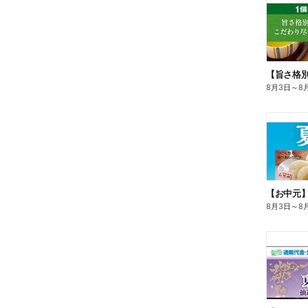
8月3日
～
8
【お中元
8月3日
～
8