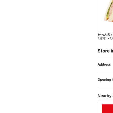
たっぷり
8月3日
〜
8
Store i
Address
Opening 
Nearby 