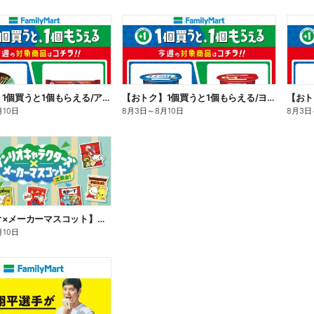
【おトク】1個買うと1個もらえる/アイス
【おトク】1個買うと1個もらえる/ヨーグルト
【おト
月10日
8月3日
～
8月10日
8月3日
【サンリオ×メーカーマスコット】オリジナルグッズ貰える!
月10日