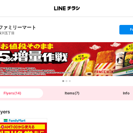
ファミリーマート
s
F
e
深川五丁目
t
f
o
l
l
o
w
Flyers
(
14
)
Items
(
7
)
Info
lyers