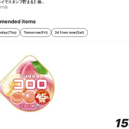
【ファミペイでスタンプ貯まる】抽選でペアチケットが当たる!
月10日
mended items
oday(Thu)
Tomorrow(Fri)
2d from now(Sat)
1
1