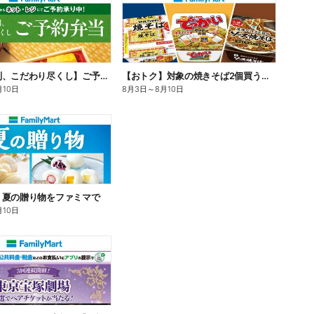
【旨さ格別、こだわり尽くし】ご予約弁当
【おトク】対象の焼きそば2個買うと100円引き!
月10日
8月3日
～
8月10日
】夏の贈り物をファミマで
月10日