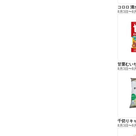
コロロ 清
8月3日
〜
8
甘栗むい
8月3日
〜
8
千切りキ
8月3日
〜
8