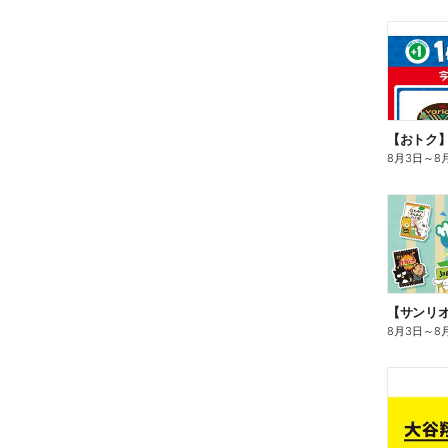
8月3日
～
8
8月3日
～
8