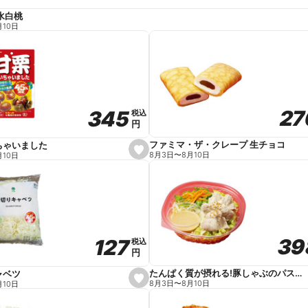
水白桃
月10日
27
27
345
345
税込
税込
円
円
ファミマ・ザ・クレープ 生チョコ
ちゃいました
s
8月3日
〜
8月10日
月10日
e
t
f
a
v
o
r
i
t
39
39
127
127
e
税込
税込
円
円
たんぱく質が摂れる!豚しゃぶのパスタサラダ
ャベツ
s
8月3日
〜
8月10日
月10日
e
t
f