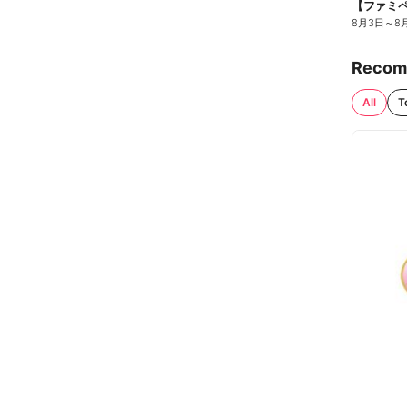
8月3日
～
8
Recom
All
T