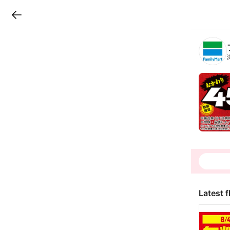
LINEチラシ
B
r
a
n
c
h
T
o
p
Latest f