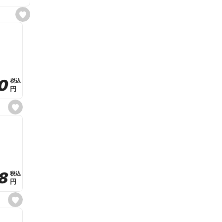
s
e
t
f
a
v
o
r
i
t
0
0
税込
税込
e
円
円
s
e
t
f
a
v
o
r
i
t
8
8
e
税込
税込
円
円
s
e
t
f