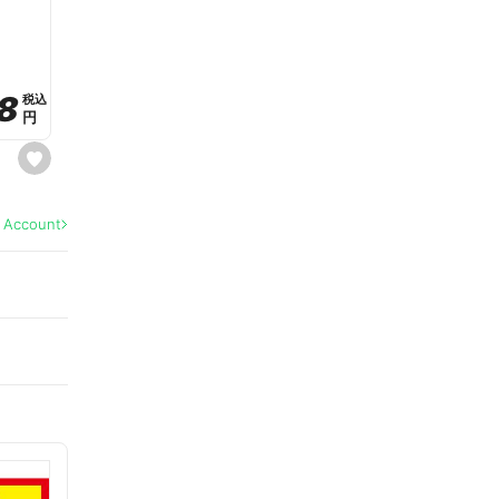
a
v
o
r
i
t
8
8
e
税込
税込
円
円
s
e
t
f
a
l Account
v
o
r
i
t
e