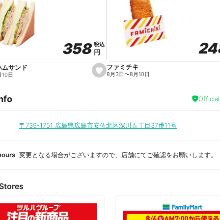
a
v
o
r
i
t
24
24
358
358
e
税込
税込
円
円
ファミチキ
ハムサンド
s
8月3日
〜
8月10日
月10日
e
t
f
nfo
a
Officia
v
o
r
i
〒739-1751
広島県広島市安佐北区深川五丁目37番11号
t
e
hours
変更となる場合がございますので、店舗にてご確認をお願いします。
Stores