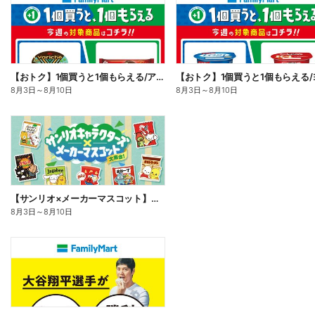
【おトク】1個買うと1個もらえる/アイス
8月3日
～
8月10日
8月3日
～
8月10日
【サンリオ×メーカーマスコット】オリジナルグッズ貰える!
8月3日
～
8月10日