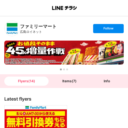
B
r
a
n
ファミリーマート
c
s
Follow
h
e
広島ロイネット
T
t
o
f
p
o
l
l
o
w
Flyers
(
14
)
Items
(
7
)
Info
Latest flyers