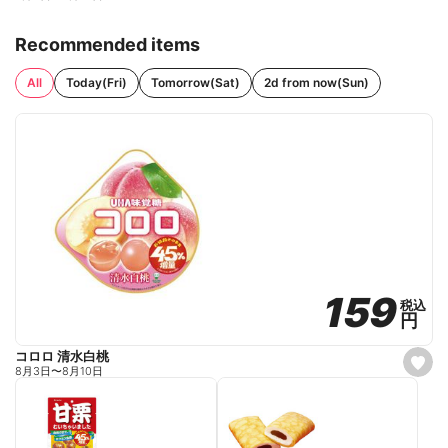
Recommended items
All
Today(Fri)
Tomorrow(Sat)
2d from now(Sun)
159
159
税込
税込
円
円
コロロ 清水白桃
s
8月3日
〜
8月10日
e
t
f
a
v
o