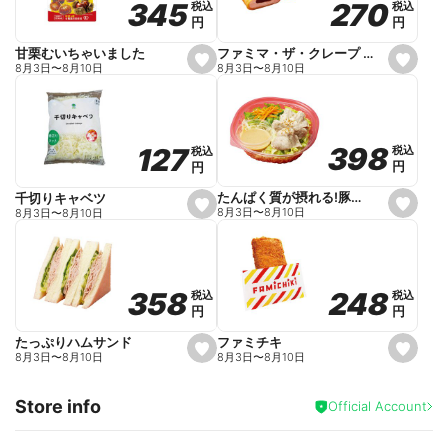
270
270
345
345
税込
税込
税込
税込
r
円
円
円
円
i
t
e
ファミマ・ザ・クレープ 生チョコ
甘栗むいちゃいました
s
s
8月3日
〜
8月10日
8月3日
〜
8月10日
e
e
t
t
f
f
a
a
v
v
o
o
398
398
127
127
税込
税込
税込
税込
r
r
円
円
円
円
i
i
t
t
e
e
たんぱく質が摂れる!豚しゃぶのパスタサラダ
千切りキャベツ
s
s
8月3日
〜
8月10日
8月3日
〜
8月10日
e
e
t
t
f
f
a
a
v
v
o
o
248
248
358
358
税込
税込
税込
税込
r
r
円
円
円
円
i
i
t
t
e
e
ファミチキ
たっぷりハムサンド
s
s
8月3日
〜
8月10日
8月3日
〜
8月10日
e
e
t
t
f
f
Store info
a
a
Official Account
v
v
o
o
r
r