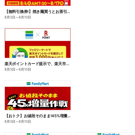
【無料引換券!】焼き麺買うとお茶引換券貰える!
8月3日
～
8月10日
楽天ポイントカード提示で、楽天市場でのお買い物がおトクに!
8月3日
～
8月10日
【おトク】お値段そのまま!45%増量作戦!
8月3日
～
8月10日