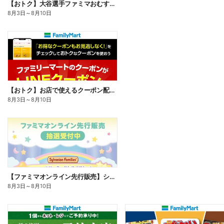
【おトク】大谷選手ファミマおむすび割
8月3日
～
8月10日
【おトク】お店で使えるクーポン配信中
8月3日
～
8月10日
【ファミマオンライン先行販売】シルバニアファミリー
8月3日
～
8月10日