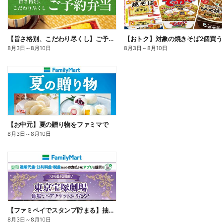
【旨さ格別、こだわり尽くし】ご予約弁当
8月3日
～
8月10日
8月3日
～
8月10日
【お中元】夏の贈り物をファミマで
8月3日
～
8月10日
【ファミペイでスタンプ貯まる】抽選でペアチケットが当たる!
8月3日
～
8月10日