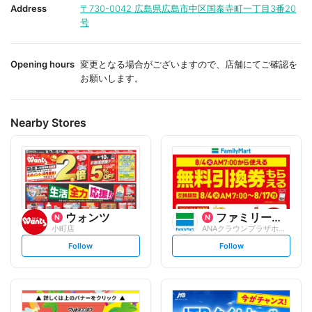
i
i
Address
〒730-0042
広島県広島市中区国泰寺町一丁目3番20
t
t
号
e
e
Opening hours
変更となる場合がございますので、店舗にてご確認を
お願いします。
Nearby Stores
ウォンツ
ファミリーマート
小町店
ANAクラウンプラザホテル広島
s
s
Follow
Follow
e
e
t
t
f
f
o
o
l
l
l
l
o
o
w
w