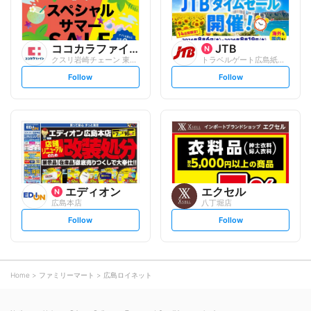
ココカラファイン
JTB
クスリ岩崎チェーン 東千田店
トラベルゲート広島紙屋町
s
s
Follow
Follow
e
e
t
t
f
f
o
o
l
l
l
l
o
o
w
w
エディオン
エクセル
広島本店
八丁堀店
s
s
Follow
Follow
e
e
t
t
f
f
o
o
l
l
l
l
o
o
Home
ファミリーマート
広島ロイネット
w
w