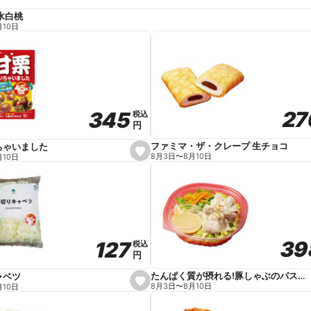
水白桃
月10日
27
27
345
345
税込
税込
円
円
ファミマ・ザ・クレープ 生チョコ
ちゃいました
s
8月3日
〜
8月10日
月10日
e
t
f
a
v
o
r
i
t
39
39
127
127
e
税込
税込
円
円
たんぱく質が摂れる!豚しゃぶのパスタサラダ
ャベツ
s
8月3日
〜
8月10日
月10日
e
t
f