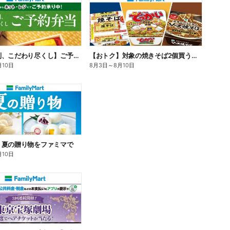
【旨さ格別、こだわり尽くし】ご予約弁当
【おトク】対象の焼きそば2個買うと100円引き!
月10日
8月3日
～
8月10日
】夏の贈り物をファミマで
月10日