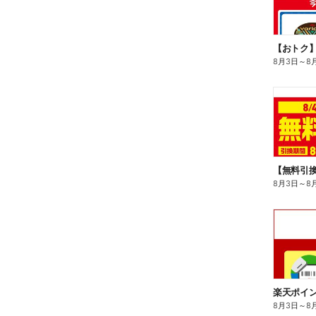
8月3日
～
8
8月3日
～
8
8月3日
～
8