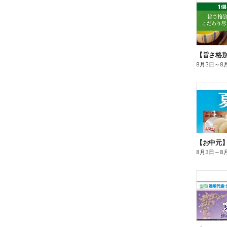
8月3日
～
8
【お中元
8月3日
～
8