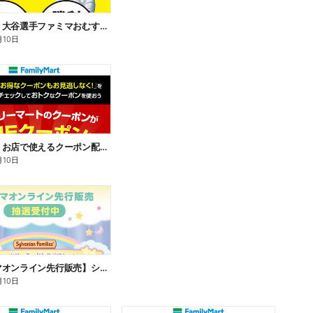
【おトク】大谷選手ファミマおむすび割
月10日
【おトク】お店で使えるクーポン配信中
月10日
【ファミマオンライン先行販売】シルバニアファミリー
月10日