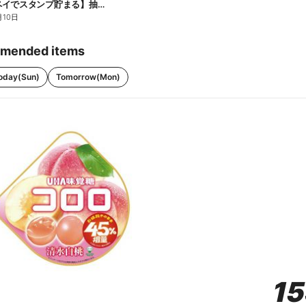
【ファミペイでスタンプ貯まる】抽選でペアチケットが当たる!
月10日
mended items
oday(Sun)
Tomorrow(Mon)
1
1