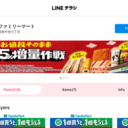
ファミリーマート
s
F
e
西条中央七丁目
t
f
o
l
l
o
w
Flyers
(
14
)
Items
(
7
)
Info
lyers