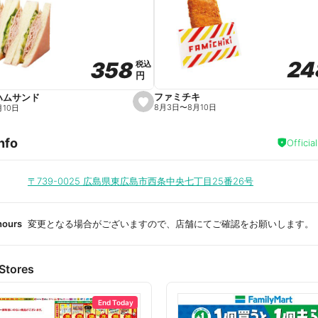
a
v
o
r
i
t
24
24
358
358
e
税込
税込
円
円
ファミチキ
ハムサンド
s
8月3日
〜
8月10日
月10日
e
t
f
nfo
a
Officia
v
o
r
i
〒739-0025
広島県東広島市西条中央七丁目25番26号
t
e
hours
変更となる場合がございますので、店舗にてご確認をお願いします。
Stores
End Today