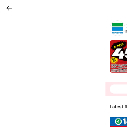
LINEチラシ
B
r
a
n
c
h
T
o
p
Latest f