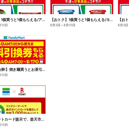
【おトク】1個買うと1個もらえる/アイス
【おトク】1個買うと1個もらえる/ヨーグルト
【おト
月10日
8月3日
～
8月10日
8月3日
【無料引換券!】焼き麺買うとお茶引換券貰える!
月10日
楽天ポイントカード提示で、楽天市場でのお買い物がおトクに!
月10日