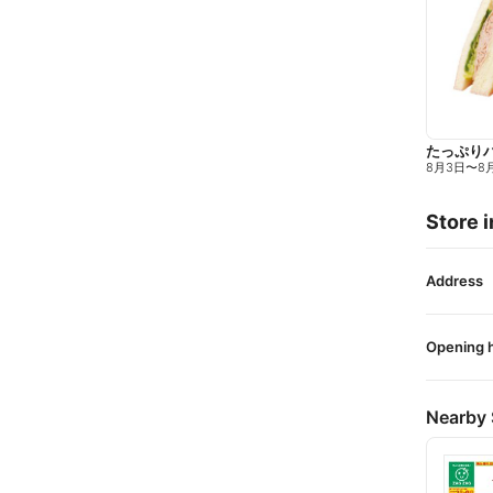
たっぷり
8月3日
〜
8
Store i
Address
Opening 
Nearby 