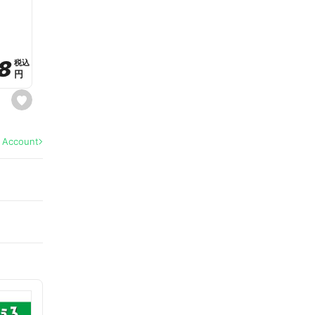
a
v
o
r
i
t
8
8
e
税込
税込
円
円
s
e
t
f
a
l Account
v
o
r
i
t
e