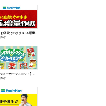
【おトク】お値段そのまま!45%増量作戦!
月10日
【サンリオ×メーカーマスコット】オリジナルグッズ貰える!
月10日