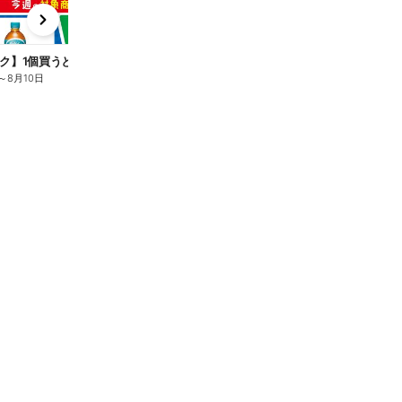
x
e
n
ク】1個買うと1個もらえる/麦茶
～
8月10日