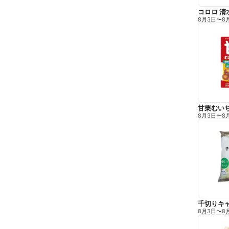
コロロ 清
8月3日
〜
8
甘栗むい
8月3日
〜
8
千切りキ
8月3日
〜
8