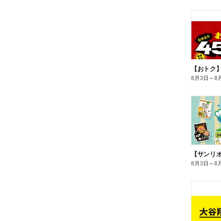
8月3日
～
8
8月3日
～
8