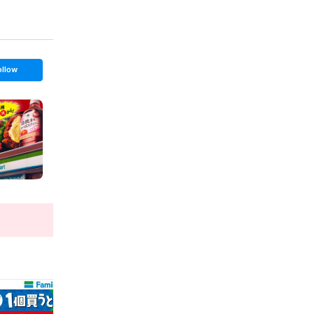
ollow
t