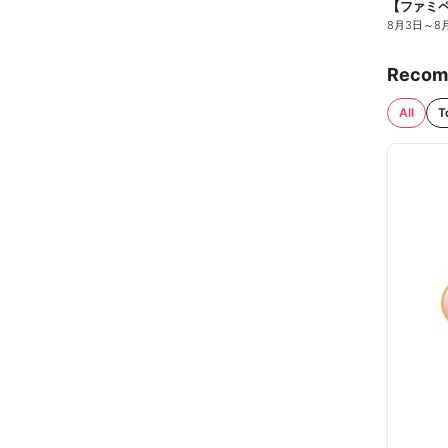
8月3日
～
8
Recom
All
T