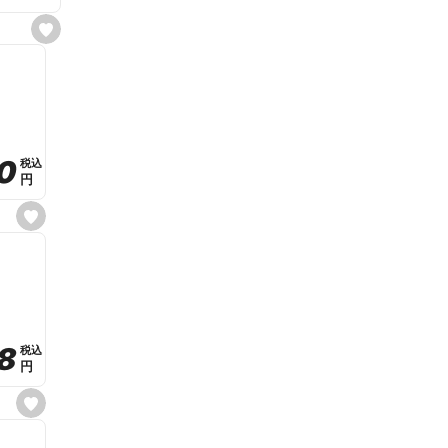
s
e
t
f
a
v
o
r
i
t
0
0
税込
税込
e
円
円
s
e
t
f
a
v
o
r
i
t
8
8
e
税込
税込
円
円
s
e
t
f