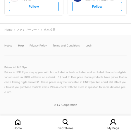
s
s
Follow
Follow
e
e
t
t
f
f
o
o
l
l
l
l
o
o
Home
ファミリーマート
八本松原
w
w
Notice
Help
Privacy Policy
Terms and Conditions
Login
Prices in LINE Flyer
Prices in LINE Flyer may appear with tax included or both included and excluded. Products eligible
for reduced tax (8%) will have an asterisk (＊) next to their price. Some products have prices that in
clude trailing digits below ¥1. These prices may be truncated in LINE Flyer but could still affect you
r total if you purchase multiple items. Please check with the store in question for more detailed pric
e info.
©
LY Corporation
Home
Find Stores
My Page