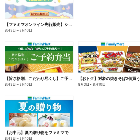
【ファミマオンライン先行販売】シルバニアファミリー
8月3日
～
8月10日
【旨さ格別、こだわり尽くし】ご予約弁当
8月3日
～
8月10日
8月3日
～
8月10日
【お中元】夏の贈り物をファミマで
8月3日
～
8月10日