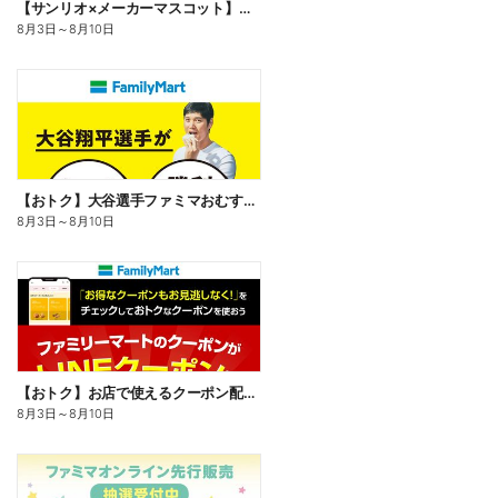
【サンリオ×メーカーマスコット】オリジナルグッズ貰える!
8月3日
～
8月10日
【おトク】大谷選手ファミマおむすび割
8月3日
～
8月10日
【おトク】お店で使えるクーポン配信中
8月3日
～
8月10日