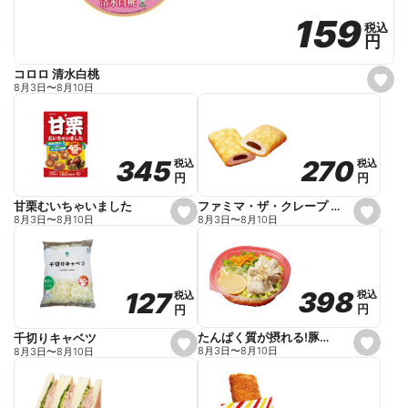
159
159
税込
税込
円
円
コロロ 清水白桃
s
8月3日
〜
8月10日
e
t
f
a
v
o
270
270
345
345
税込
税込
税込
税込
r
円
円
円
円
i
t
e
ファミマ・ザ・クレープ 生チョコ
甘栗むいちゃいました
s
s
8月3日
〜
8月10日
8月3日
〜
8月10日
e
e
t
t
f
f
a
a
v
v
o
o
398
398
127
127
税込
税込
税込
税込
r
r
円
円
円
円
i
i
t
t
e
e
たんぱく質が摂れる!豚しゃぶのパスタサラダ
千切りキャベツ
s
s
8月3日
〜
8月10日
8月3日
〜
8月10日
e
e
t
t
f
f
a
a
v
v