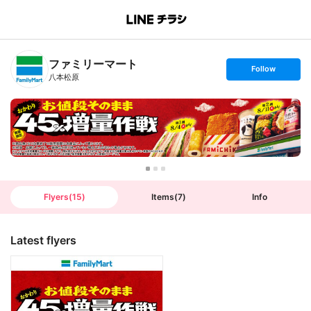
B
r
a
n
ファミリーマート
c
s
Follow
h
e
八本松原
T
t
o
f
p
o
l
l
o
w
Flyers
(
15
)
Items
(
7
)
Info
Latest flyers