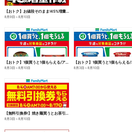
【おトク】お値段そのまま!45%増量作戦!
8月9日
～
8月10日
【おトク】1個買うと1個もらえる/アイス
8月3日
～
8月10日
8月3日
～
8月10日
【無料引換券!】焼き麺買うとお茶引換券貰える!
8月3日
～
8月10日