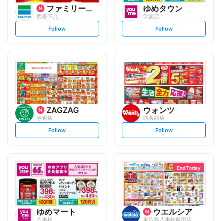
ファミリーマート
ゆめタウン
西条下見
学園店
s
s
Follow
Follow
e
e
t
t
f
f
o
o
l
l
l
l
o
o
w
w
ZAGZAG
ウォンツ
寺家店
西条西店
s
s
Follow
Follow
e
e
t
t
f
f
o
o
l
l
l
l
o
o
End Today
w
w
ゆめマート
ウエルシア
八本松
東広島八本松飯田店