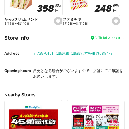
o
o
248
248
358
358
税込
税込
税込
税込
r
r
円
円
円
円
i
i
t
t
e
e
ファミチキ
たっぷりハムサンド
s
s
8月3日
〜
8月10日
8月3日
〜
8月10日
e
e
t
t
f
f
Store info
a
a
Official Account
v
v
o
o
r
r
i
i
Address
〒739-0151
広島県東広島市八本松町原6854-3
t
t
e
e
Opening hours
変更となる場合がございますので、店舗にてご確認を
お願いします。
Nearby Stores