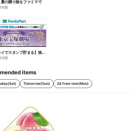
】夏の贈り物をファミマで
月10日
【ファミペイでスタンプ貯まる】抽選でペアチケットが当たる!
月10日
mended items
oday(Sat)
Tomorrow(Sun)
2d from now(Mon)