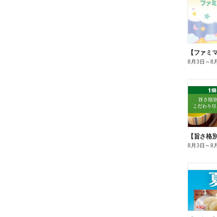
8月3日
～
8
8月3日
～
8