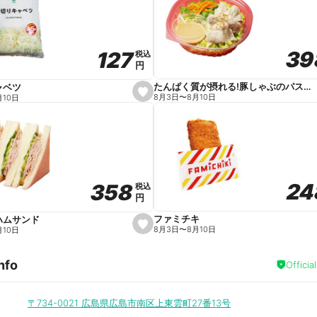
v
o
r
i
t
39
39
127
127
e
税込
税込
円
円
たんぱく質が摂れる!豚しゃぶのパスタサラダ
ャベツ
s
8月3日
〜
8月10日
月10日
e
t
f
a
v
o
r
i
t
24
24
358
358
e
税込
税込
円
円
ファミチキ
ハムサンド
s
8月3日
〜
8月10日
月10日
e
t
f
nfo
a
Officia
v
o
r
i
〒734-0021
広島県広島市南区上東雲町27番13号
t