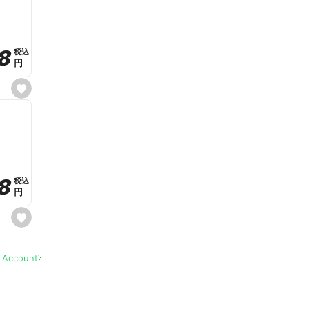
v
o
r
i
t
8
8
e
税込
税込
円
円
s
e
t
f
a
v
o
r
i
t
8
8
e
税込
税込
円
円
s
e
t
f
a
l Account
v
o
r
i
t