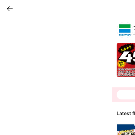
LINEチラシ
B
r
a
n
c
h
T
o
p
Latest f