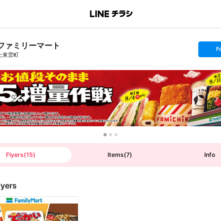
ファミリーマート
s
F
e
上東雲町
t
f
o
l
l
o
w
Flyers
(
15
)
Items
(
7
)
Info
lyers