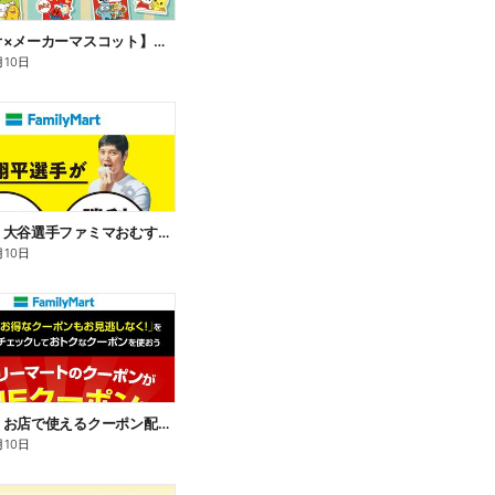
【サンリオ×メーカーマスコット】オリジナルグッズ貰える!
月10日
【おトク】大谷選手ファミマおむすび割
月10日
【おトク】お店で使えるクーポン配信中
月10日