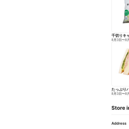
千切りキ
8月3日
〜
8
たっぷり
8月3日
〜
8
Store i
Address