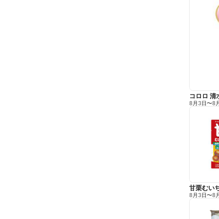
コロロ 清
8月3日
〜
8
甘栗むい
8月3日
〜
8