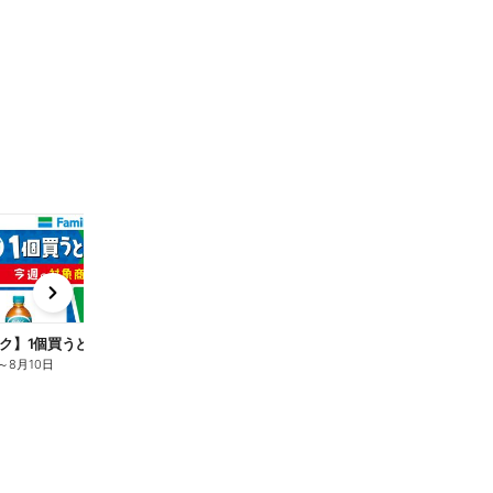
t
x
e
n
ク】1個買うと1個もらえる/麦茶
～
8月10日