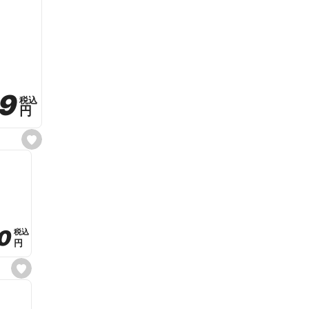
59
59
税込
税込
円
円
s
e
t
f
a
v
o
r
i
t
0
0
税込
税込
e
円
円
s
e
t
f
a