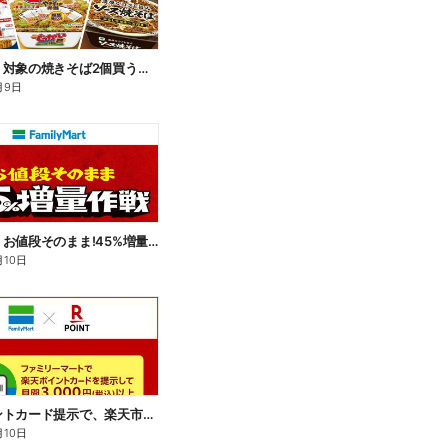
【おトク】対象の焼きそば2個買うと100円引き!
月9日
【おトク】お値段そのまま!45%増量作戦!
月10日
楽天ポイントカード提示で、楽天市場でのお買い物がおトクに!
月10日