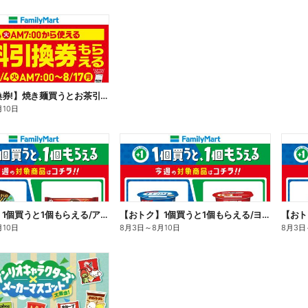
【無料引換券!】焼き麺買うとお茶引換券貰える!
月10日
【おトク】1個買うと1個もらえる/アイス
【おトク】1個買うと1個もらえる/ヨーグルト
【おト
月10日
8月3日
～
8月10日
8月3日