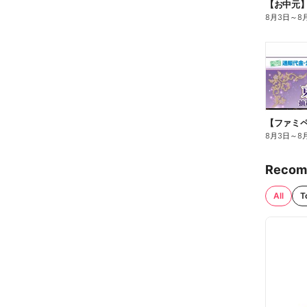
【お中元
8月3日
～
8
8月3日
～
8
Recom
All
T