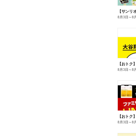
8月3日
～
8
8月3日
～
8
8月3日
～
8