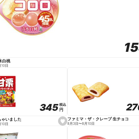
1
1
水白桃
月10日
27
27
345
345
税込
税込
円
円
ファミマ・ザ・クレープ 生チョコ
ちゃいました
s
8月3日
〜
8月10日
月10日
e
t
f
a