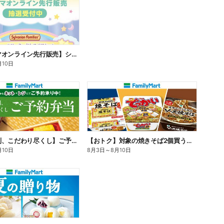
【ファミマオンライン先行販売】シルバニアファミリー
月10日
【旨さ格別、こだわり尽くし】ご予約弁当
【おトク】対象の焼きそば2個買うと100円引き!
月10日
8月3日
～
8月10日