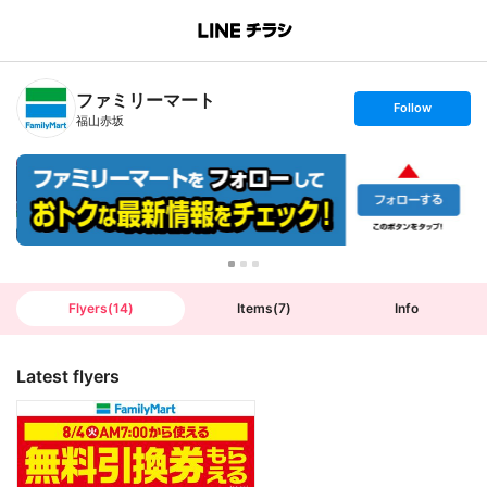
B
r
a
n
ファミリーマート
c
s
Follow
h
e
福山赤坂
T
t
o
f
p
o
l
l
o
w
Flyers
(
14
)
Items
(
7
)
Info
Latest flyers