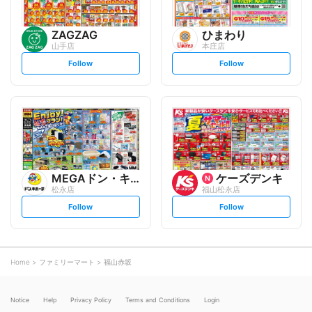
ZAGZAG
ひまわり
山手店
本庄店
s
s
Follow
Follow
e
e
t
t
f
f
o
o
l
l
l
l
o
o
w
w
MEGAドン・キホーテ
ケーズデンキ
松永店
福山松永店
s
s
Follow
Follow
e
e
t
t
f
f
o
o
l
l
l
l
o
o
Home
ファミリーマート
福山赤坂
w
w
Notice
Help
Privacy Policy
Terms and Conditions
Login