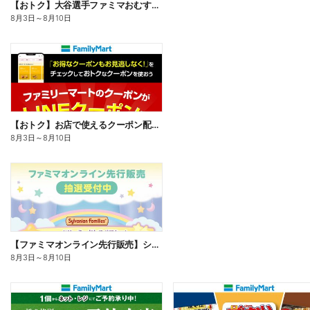
【おトク】大谷選手ファミマおむすび割
8月3日
～
8月10日
【おトク】お店で使えるクーポン配信中
8月3日
～
8月10日
【ファミマオンライン先行販売】シルバニアファミリー
8月3日
～
8月10日