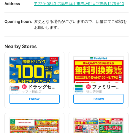
i
i
Address
〒720-0843
広島県福山市赤坂町大字赤坂1276番10
t
t
e
e
Opening hours
変更となる場合がございますので、店舗にてご確認を
お願いします。
Nearby Stores
ドラッグセイムス
ファミリーマート
サファ福山店
福山佐波町
s
s
Follow
Follow
e
e
t
t
f
f
o
o
l
l
l
l
o
o
w
w