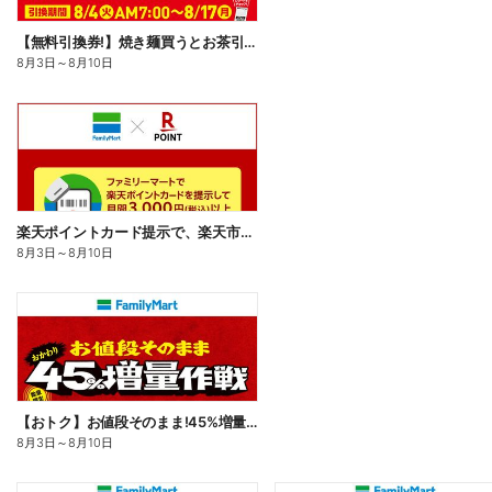
【無料引換券!】焼き麺買うとお茶引換券貰える!
8月3日
～
8月10日
楽天ポイントカード提示で、楽天市場でのお買い物がおトクに!
8月3日
～
8月10日
【おトク】お値段そのまま!45%増量作戦!
8月3日
～
8月10日