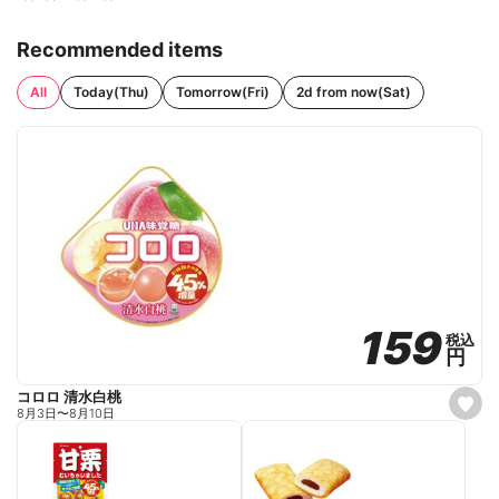
Recommended items
All
Today(Thu)
Tomorrow(Fri)
2d from now(Sat)
159
159
税込
税込
円
円
コロロ 清水白桃
s
8月3日
〜
8月10日
e
t
f
a
v
o