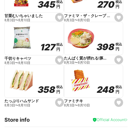
270
270
345
345
税込
税込
税込
税込
r
円
円
円
円
i
t
e
ファミマ・ザ・クレープ 生チョコ
甘栗むいちゃいました
s
s
8月3日
〜
8月10日
8月3日
〜
8月10日
e
e
t
t
f
f
a
a
v
v
o
o
398
398
127
127
税込
税込
税込
税込
r
r
円
円
円
円
i
i
t
t
e
e
たんぱく質が摂れる!豚しゃぶのパスタサラダ
千切りキャベツ
s
s
8月3日
〜
8月10日
8月3日
〜
8月10日
e
e
t
t
f
f
a
a
v
v
o
o
248
248
358
358
税込
税込
税込
税込
r
r
円
円
円
円
i
i
t
t
e
e
ファミチキ
たっぷりハムサンド
s
s
8月3日
〜
8月10日
8月3日
〜
8月10日
e
e
t
t
f
f
Store info
a
a
Official Account
v
v
o
o
r
r