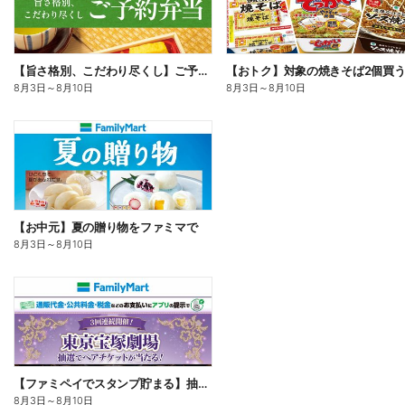
【旨さ格別、こだわり尽くし】ご予約弁当
8月3日
～
8月10日
8月3日
～
8月10日
【お中元】夏の贈り物をファミマで
8月3日
～
8月10日
【ファミペイでスタンプ貯まる】抽選でペアチケットが当たる!
8月3日
～
8月10日