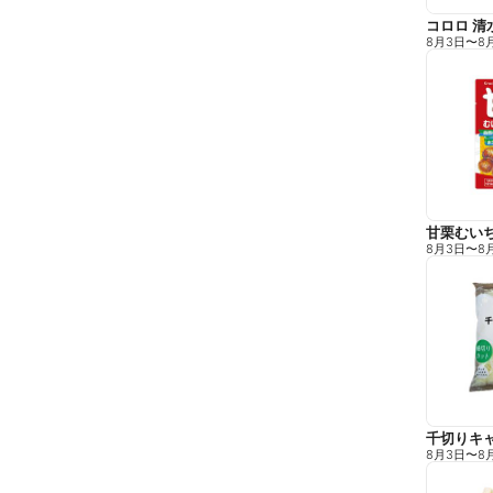
コロロ 清
8月3日
〜
8
甘栗むい
8月3日
〜
8
千切りキ
8月3日
〜
8