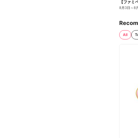
8月3日
～
8
Recom
All
T