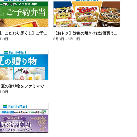
【旨さ格別、こだわり尽くし】ご予約弁当
【おトク】対象の焼きそば2個買うと100円引き!
月10日
8月3日
～
8月10日
】夏の贈り物をファミマで
月10日