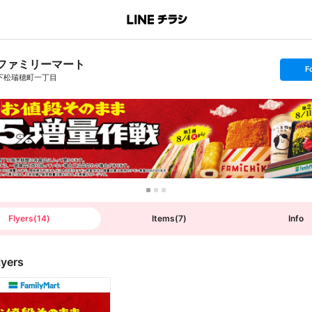
ファミリーマート
s
F
e
下松瑞穂町一丁目
t
f
o
l
l
o
w
Flyers
(
14
)
Items
(
7
)
Info
lyers