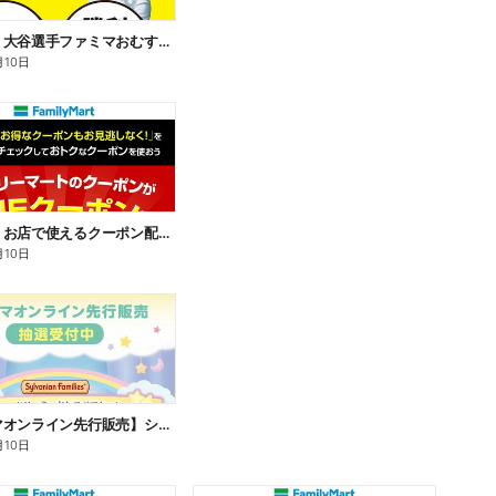
【おトク】大谷選手ファミマおむすび割
月10日
【おトク】お店で使えるクーポン配信中
月10日
【ファミマオンライン先行販売】シルバニアファミリー
月10日