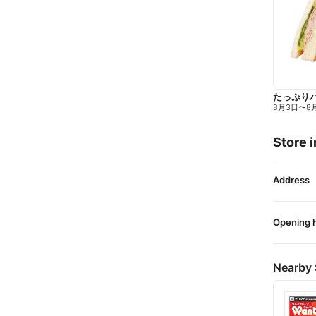
たっぷり
8月3日
〜
8
Store i
Address
Opening 
Nearby 