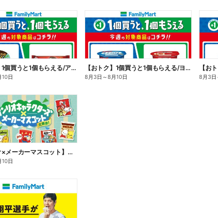
【おトク】1個買うと1個もらえる/アイス
【おトク】1個買うと1個もらえる/ヨーグルト
【おト
月10日
8月3日
～
8月10日
8月3日
【サンリオ×メーカーマスコット】オリジナルグッズ貰える!
月10日