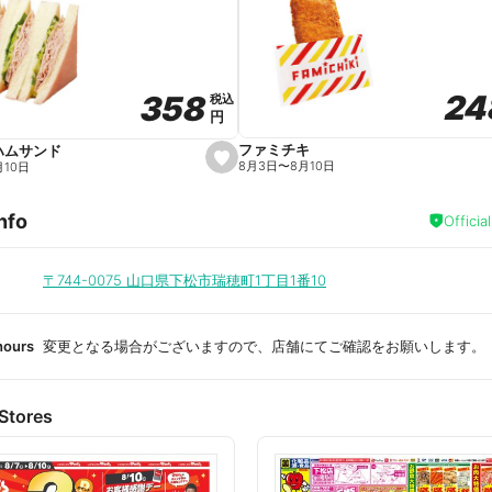
a
v
o
r
i
t
24
24
358
358
e
税込
税込
円
円
ファミチキ
ハムサンド
s
8月3日
〜
8月10日
月10日
e
t
f
nfo
a
Officia
v
o
r
i
〒744-0075
山口県下松市瑞穂町1丁目1番10
t
e
hours
変更となる場合がございますので、店舗にてご確認をお願いします。
Stores