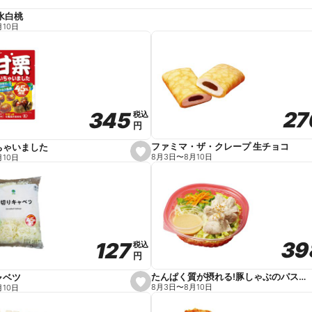
水白桃
月10日
27
27
345
345
税込
税込
円
円
ファミマ・ザ・クレープ 生チョコ
ちゃいました
s
8月3日
〜
8月10日
月10日
e
t
f
a
v
o
r
i
t
39
39
127
127
e
税込
税込
円
円
たんぱく質が摂れる!豚しゃぶのパスタサラダ
ャベツ
s
8月3日
〜
8月10日
月10日
e
t
f