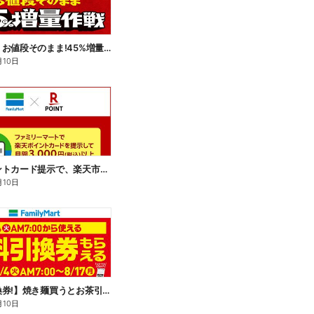
【おトク】お値段そのまま!45%増量作戦!
月10日
楽天ポイントカード提示で、楽天市場でのお買い物がおトクに!
月10日
【無料引換券!】焼き麺買うとお茶引換券貰える!
月10日