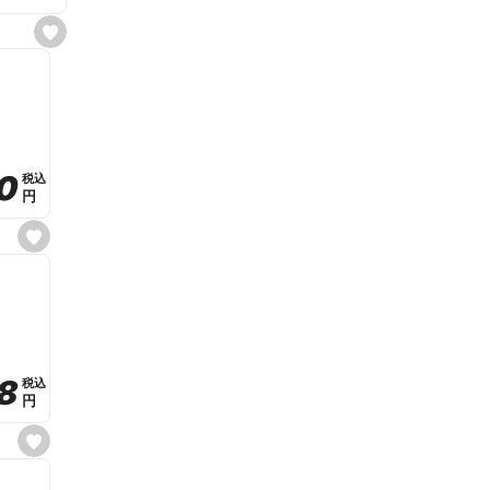
s
e
t
f
a
v
o
r
i
t
0
0
税込
税込
e
円
円
s
e
t
f
a
v
o
r
i
t
8
8
e
税込
税込
円
円
s
e
t
f