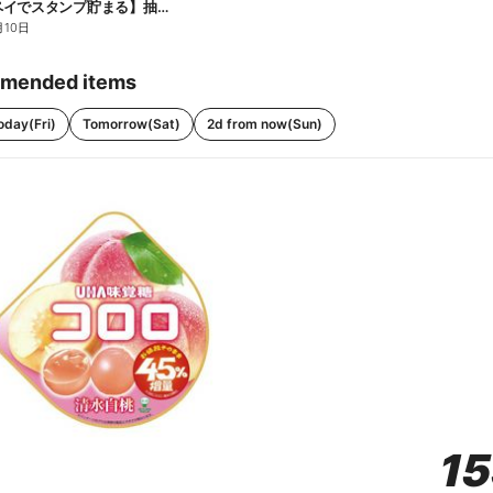
【ファミペイでスタンプ貯まる】抽選でペアチケットが当たる!
月10日
mended items
oday(Fri)
Tomorrow(Sat)
2d from now(Sun)
1
1