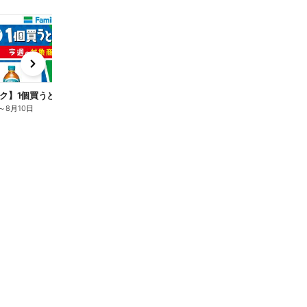
t
x
e
n
ク】1個買うと1個もらえる/麦茶
～
8月10日