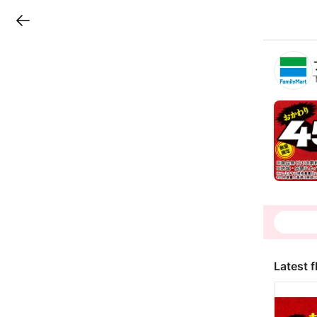
LINEチラシ
B
r
a
n
c
h
T
o
p
Latest f