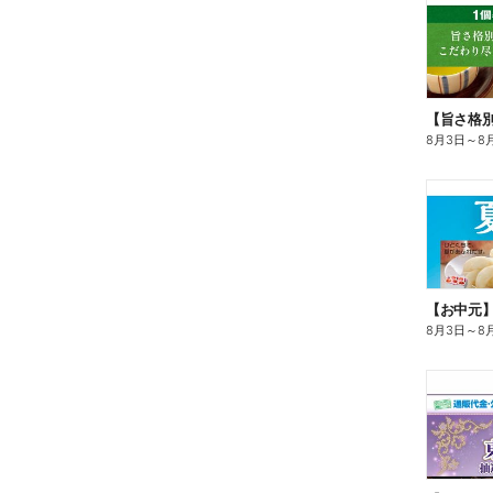
8月3日
～
8
【お中元
8月3日
～
8