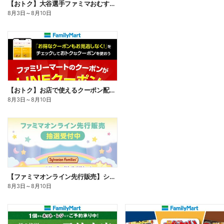
【おトク】大谷選手ファミマおむすび割
8月3日
～
8月10日
【おトク】お店で使えるクーポン配信中
8月3日
～
8月10日
【ファミマオンライン先行販売】シルバニアファミリー
8月3日
～
8月10日