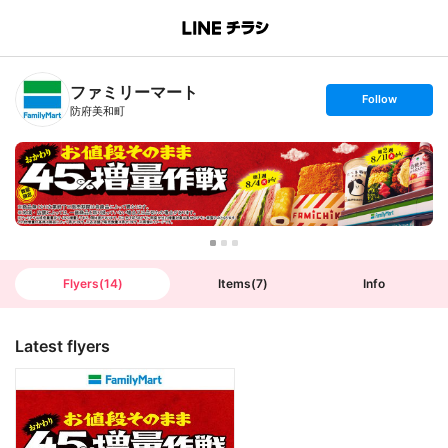
B
r
a
n
ファミリーマート
c
s
Follow
h
e
防府美和町
T
t
o
f
p
o
l
l
o
w
Flyers
(
14
)
Items
(
7
)
Info
Latest flyers