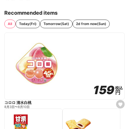
Recommended items
All
Today(Fri)
Tomorrow(Sat)
2d from now(Sun)
159
159
税込
税込
円
円
コロロ 清水白桃
s
8月3日
〜
8月10日
e
t
f
a
v
o