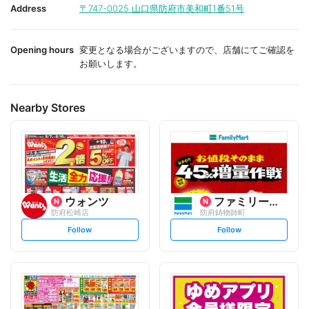
i
i
Address
〒747-0025
山口県防府市美和町1番51号
t
t
e
e
Opening hours
変更となる場合がございますので、店舗にてご確認を
お願いします。
Nearby Stores
ウォンツ
ファミリーマート
防府松崎店
防府鋳物師町
s
s
Follow
Follow
e
e
t
t
f
f
o
o
l
l
l
l
o
o
w
w