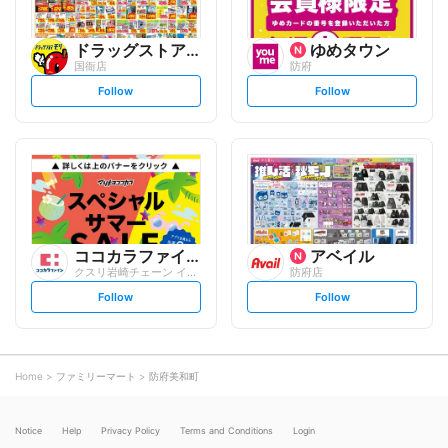
ドラッグストアモリ
ゆめタウン
国衙店
防府
s
s
Follow
Follow
e
e
t
t
f
f
o
o
l
l
l
l
o
o
w
w
ココカラファイン
アベイル
クスリ岩崎チェーン イオンタウン防府店
防府店
s
s
Follow
Follow
e
e
t
t
f
f
o
o
l
l
l
l
o
o
Home
ファミリーマート
防府美和町
w
w
Notice
Help
Privacy Policy
Terms and Conditions
Login