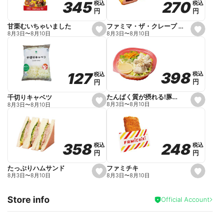
270
270
345
345
税込
税込
税込
税込
r
円
円
円
円
i
t
e
ファミマ・ザ・クレープ 生チョコ
甘栗むいちゃいました
s
s
8月3日
〜
8月10日
8月3日
〜
8月10日
e
e
t
t
f
f
a
a
v
v
o
o
398
398
127
127
税込
税込
税込
税込
r
r
円
円
円
円
i
i
t
t
e
e
たんぱく質が摂れる!豚しゃぶのパスタサラダ
千切りキャベツ
s
s
8月3日
〜
8月10日
8月3日
〜
8月10日
e
e
t
t
f
f
a
a
v
v
o
o
248
248
358
358
税込
税込
税込
税込
r
r
円
円
円
円
i
i
t
t
e
e
ファミチキ
たっぷりハムサンド
s
s
8月3日
〜
8月10日
8月3日
〜
8月10日
e
e
t
t
f
f
Store info
a
a
Official Account
v
v
o
o
r
r