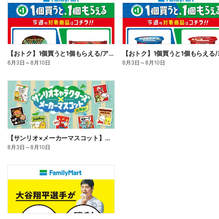
【おトク】1個買うと1個もらえる/アイス
8月3日
～
8月10日
8月3日
～
8月10日
【サンリオ×メーカーマスコット】オリジナルグッズ貰える!
8月3日
～
8月10日