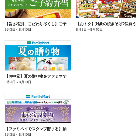
【旨さ格別、こだわり尽くし】ご予約弁当
8月3日
～
8月10日
8月3日
～
8月10日
【お中元】夏の贈り物をファミマで
8月3日
～
8月10日
【ファミペイでスタンプ貯まる】抽選でペアチケットが当たる!
8月3日
～
8月10日