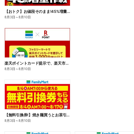
【おトク】お値段そのまま!45%増量作戦!
8月3日
～
8月10日
楽天ポイントカード提示で、楽天市場でのお買い物がおトクに!
8月3日
～
8月10日
【無料引換券!】焼き麺買うとお茶引換券貰える!
8月3日
～
8月10日