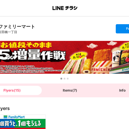
ファミリーマート
s
F
e
富田橋一丁目
t
f
o
l
l
o
w
Flyers
(
15
)
Items
(
7
)
Info
lyers