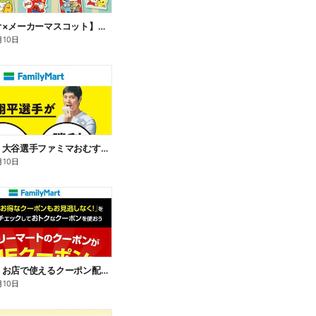
【サンリオ×メーカーマスコット】オリジナルグッズ貰える!
月10日
【おトク】大谷選手ファミマおむすび割
月10日
【おトク】お店で使えるクーポン配信中
月10日