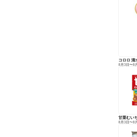
コロロ 清
8月3日
〜
8
甘栗むい
8月3日
〜
8