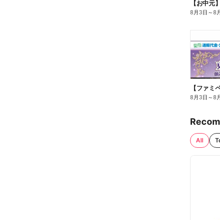
【お中元
8月3日
～
8
8月3日
～
8
Recom
All
T