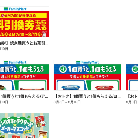
【無料引換券!】焼き麺買うとお茶引換券貰える!
月10日
【おトク】1個買うと1個もらえる/アイス
【おトク】1個買うと1個もらえる/ヨーグルト
【おト
月10日
8月3日
～
8月10日
8月3日