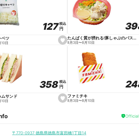
v
o
r
i
t
39
39
127
127
e
税込
税込
円
円
たんぱく質が摂れる!豚しゃぶのパスタサラダ
ャベツ
s
8月3日
〜
8月10日
月10日
e
t
f
a
v
o
r
i
t
24
24
358
358
e
税込
税込
円
円
ファミチキ
ハムサンド
s
8月3日
〜
8月10日
月10日
e
t
f
nfo
a
Officia
v
o
r
i
〒770-0937
徳島県徳島市富田橋1丁目14
t