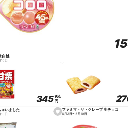
1
1
水白桃
月10日
27
27
345
345
税込
税込
円
円
ファミマ・ザ・クレープ 生チョコ
ちゃいました
s
8月3日
〜
8月10日
月10日
e
t
f
a