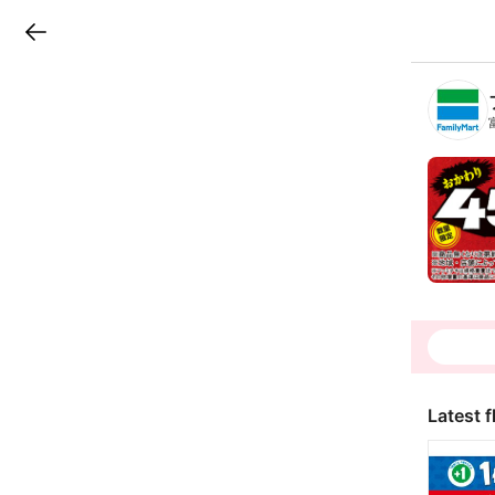
LINEチラシ
B
r
a
n
c
h
T
o
p
Latest f