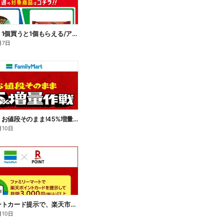
【おトク】1個買うと1個もらえる/アイス
月7日
【おトク】お値段そのまま!45%増量作戦!
月10日
楽天ポイントカード提示で、楽天市場でのお買い物がおトクに!
月10日