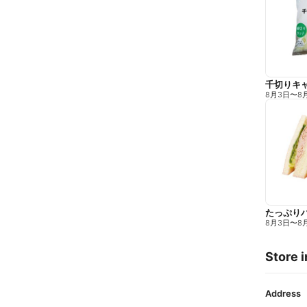
千切りキ
8月3日
〜
8
たっぷり
8月3日
〜
8
Store i
Address