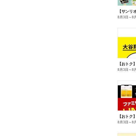
8月3日
～
8
8月3日
～
8
8月3日
～
8