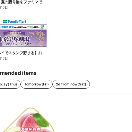
】夏の贈り物をファミマで
月10日
【ファミペイでスタンプ貯まる】抽選でペアチケットが当たる!
月10日
mended items
oday(Thu)
Tomorrow(Fri)
2d from now(Sat)