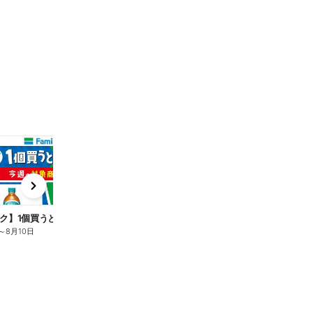
t
x
e
n
ク】1個買うと1個もらえる/麦茶
～
8月10日