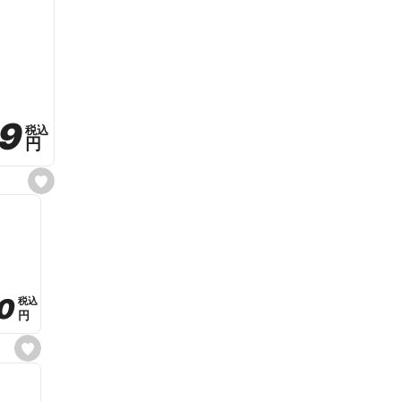
59
59
税込
税込
円
円
s
e
t
f
a
v
o
r
i
t
0
0
税込
税込
e
円
円
s
e
t
f
a