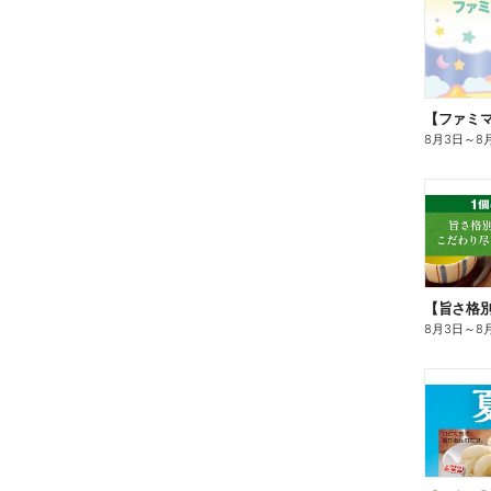
8月3日
～
8
8月3日
～
8