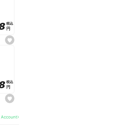
v
o
r
i
t
8
8
e
税込
税込
円
円
s
e
t
f
a
v
o
r
i
t
8
8
e
税込
税込
円
円
s
e
t
f
a
l Account
v
o
r
i
t