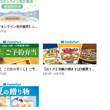
【ファミマオンライン先行販売】シルバニアファミリー
月10日
【旨さ格別、こだわり尽くし】ご予約弁当
【おトク】対象の焼きそば2個買うと100円引き!
月10日
8月3日
～
8月10日