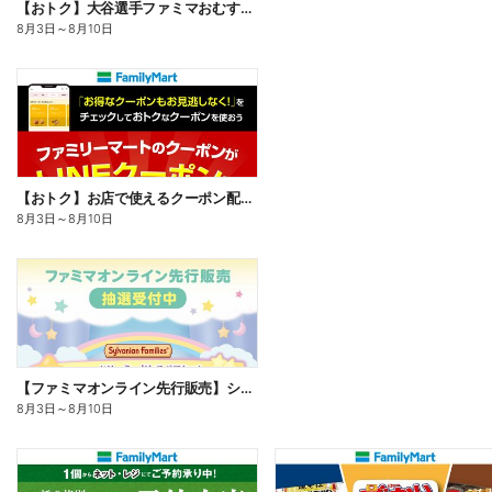
【おトク】大谷選手ファミマおむすび割
8月3日
～
8月10日
【おトク】お店で使えるクーポン配信中
8月3日
～
8月10日
【ファミマオンライン先行販売】シルバニアファミリー
8月3日
～
8月10日