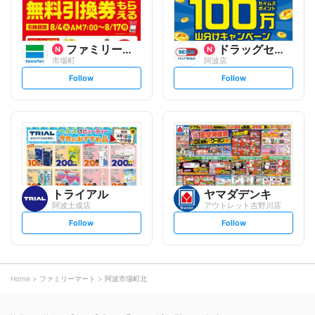
ファミリーマート
ドラッグセイムス
市場町
阿波店
s
s
Follow
Follow
e
e
t
t
f
f
o
o
l
l
l
l
o
o
w
w
トライアル
ヤマダデンキ
阿波土成店
アウトレット吉野川店
s
s
Follow
Follow
e
e
t
t
f
f
o
o
l
l
l
l
o
o
Home
ファミリーマート
阿波市場町北
w
w