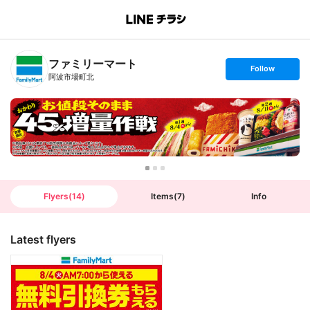
B
r
a
n
ファミリーマート
c
s
Follow
h
e
阿波市場町北
T
t
o
f
p
o
l
l
o
w
Flyers
(
14
)
Items
(
7
)
Info
Latest flyers