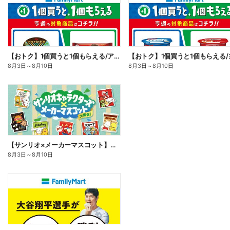
【おトク】1個買うと1個もらえる/アイス
8月3日
～
8月10日
8月3日
～
8月10日
【サンリオ×メーカーマスコット】オリジナルグッズ貰える!
8月3日
～
8月10日