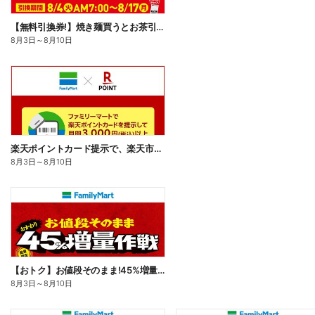
【無料引換券!】焼き麺買うとお茶引換券貰える!
8月3日
～
8月10日
楽天ポイントカード提示で、楽天市場でのお買い物がおトクに!
8月3日
～
8月10日
【おトク】お値段そのまま!45%増量作戦!
8月3日
～
8月10日