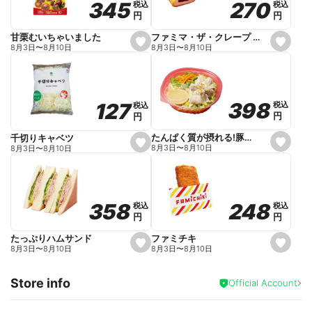
270
270
345
345
税込
税込
税込
税込
r
円
円
円
円
i
t
e
ファミマ・ザ・クレープ 生チョコ
甘栗むいちゃいました
s
s
8月3日
〜
8月10日
8月3日
〜
8月10日
e
e
t
t
f
f
a
a
v
v
o
o
398
398
127
127
税込
税込
税込
税込
r
r
円
円
円
円
i
i
t
t
e
e
たんぱく質が摂れる!豚しゃぶのパスタサラダ
千切りキャベツ
s
s
8月3日
〜
8月10日
8月3日
〜
8月10日
e
e
t
t
f
f
a
a
v
v
o
o
248
248
358
358
税込
税込
税込
税込
r
r
円
円
円
円
i
i
t
t
e
e
ファミチキ
たっぷりハムサンド
s
s
8月3日
〜
8月10日
8月3日
〜
8月10日
e
e
t
t
f
f
Store info
a
a
Official Account
v
v
o
o
r
r