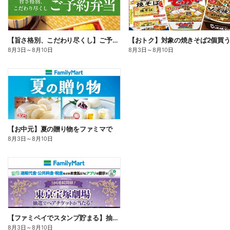
【旨さ格別、こだわり尽くし】ご予約弁当
8月3日
～
8月10日
8月3日
～
8月10日
【お中元】夏の贈り物をファミマで
8月3日
～
8月10日
【ファミペイでスタンプ貯まる】抽選でペアチケットが当たる!
8月3日
～
8月10日