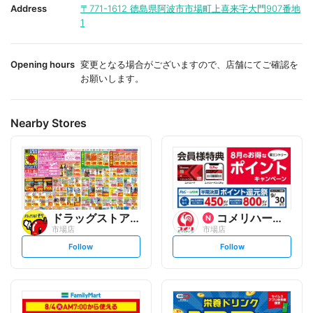
i
i
Address
〒771-1612
徳島県阿波市市場町上喜来字大門907番地
t
t
1
e
e
Opening hours
変更となる場合がございますので、店舗にてご確認を
お願いします。
Nearby Stores
ドラッグストアモリ
コメリハード&グリーン
市場店
市場店
s
s
Follow
Follow
e
e
t
t
f
f
o
o
l
l
l
l
o
o
w
w