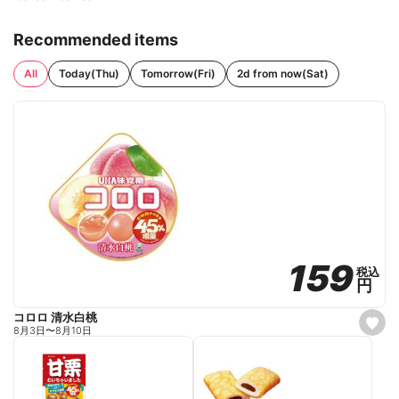
Recommended items
All
Today(Thu)
Tomorrow(Fri)
2d from now(Sat)
159
159
税込
税込
円
円
コロロ 清水白桃
s
8月3日
〜
8月10日
e
t
f
a
v
o