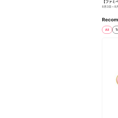
8月3日
～
8
Recom
All
T