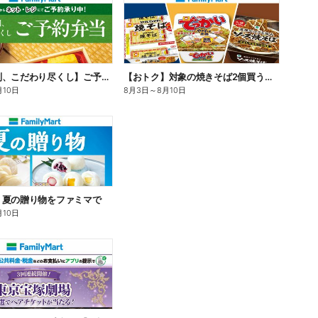
【旨さ格別、こだわり尽くし】ご予約弁当
【おトク】対象の焼きそば2個買うと100円引き!
月10日
8月3日
～
8月10日
】夏の贈り物をファミマで
月10日