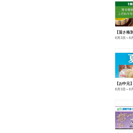
8月3日
～
8
【お中元
8月3日
～
8