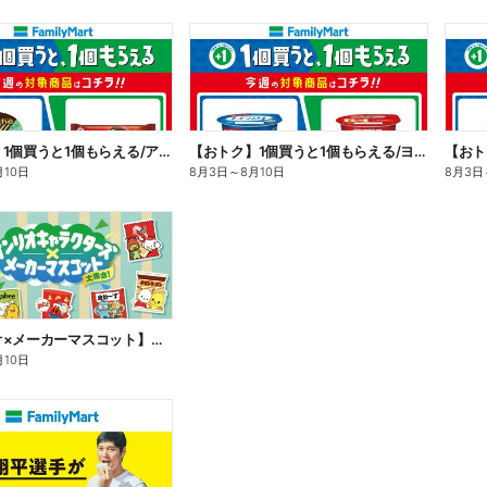
【おトク】1個買うと1個もらえる/アイス
【おトク】1個買うと1個もらえる/ヨーグルト
【おト
月10日
8月3日
～
8月10日
8月3日
【サンリオ×メーカーマスコット】オリジナルグッズ貰える!
月10日