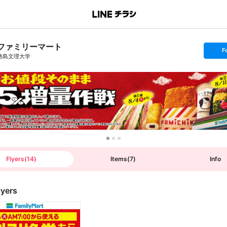
ファミリーマート
s
F
e
徳島文理大学
t
f
o
l
l
o
w
Flyers
(
14
)
Items
(
7
)
Info
lyers