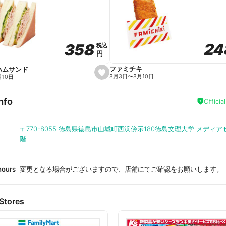
a
v
o
r
i
t
24
24
358
358
e
税込
税込
円
円
ファミチキ
ハムサンド
s
8月3日
〜
8月10日
月10日
e
t
f
nfo
a
Officia
v
o
r
i
〒770-8055
徳島県徳島市山城町西浜傍示180徳島文理大学 メディア
t
階
e
hours
変更となる場合がございますので、店舗にてご確認をお願いします。
Stores