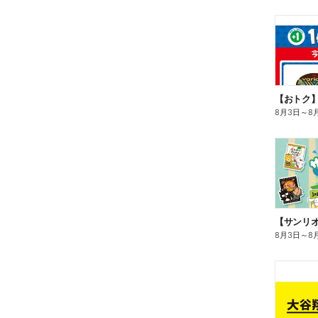
8月3日
～
8
8月3日
～
8