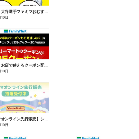
【おトク】大谷選手ファミマおむすび割
月10日
【おトク】お店で使えるクーポン配信中
月10日
【ファミマオンライン先行販売】シルバニアファミリー
月10日