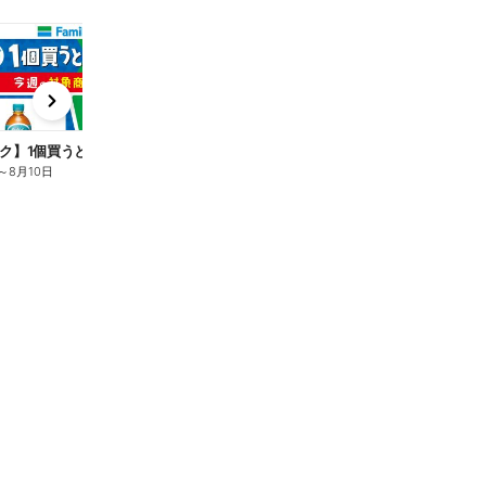
t
x
e
n
ク】1個買うと1個もらえる/麦茶
～
8月10日