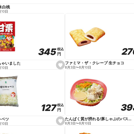
水白桃
月10日
27
27
345
345
税込
税込
円
円
ファミマ・ザ・クレープ 生チョコ
ちゃいました
s
8月3日
〜
8月10日
月10日
e
t
f
a
v
o
r
i
t
39
39
127
127
e
税込
税込
円
円
たんぱく質が摂れる!豚しゃぶのパスタサラダ
ャベツ
s
8月3日
〜
8月10日
月10日
e
t
f