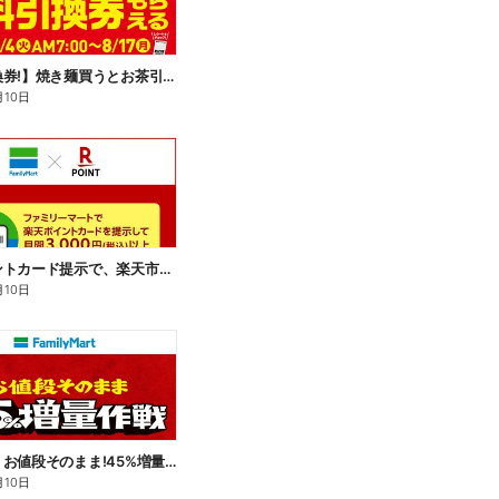
【無料引換券!】焼き麺買うとお茶引換券貰える!
月10日
楽天ポイントカード提示で、楽天市場でのお買い物がおトクに!
月10日
【おトク】お値段そのまま!45%増量作戦!
月10日