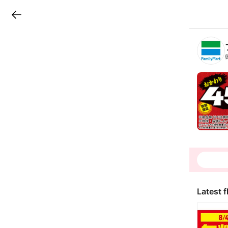
LINEチラシ
B
r
a
n
c
h
T
o
p
Latest f