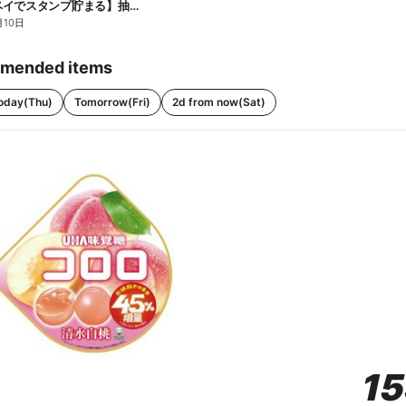
【ファミペイでスタンプ貯まる】抽選でペアチケットが当たる!
月10日
mended items
oday(Thu)
Tomorrow(Fri)
2d from now(Sat)
1
1