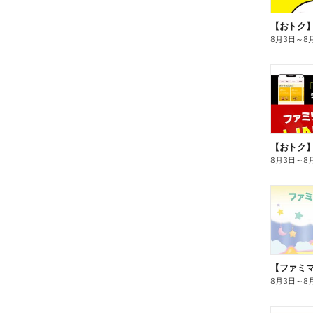
8月3日
～
8
8月3日
～
8
8月3日
～
8