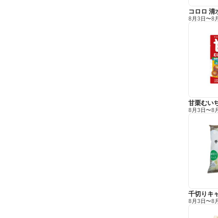
コロロ 清
8月3日
〜
8
甘栗むい
8月3日
〜
8
千切りキ
8月3日
〜
8