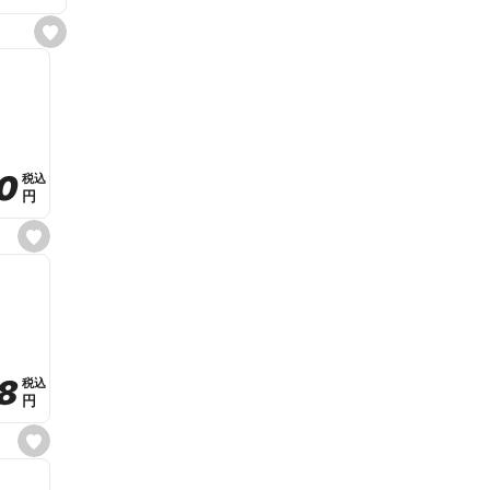
s
e
t
f
a
v
o
r
i
t
0
0
税込
税込
e
円
円
s
e
t
f
a
v
o
r
i
t
8
8
e
税込
税込
円
円
s
e
t
f