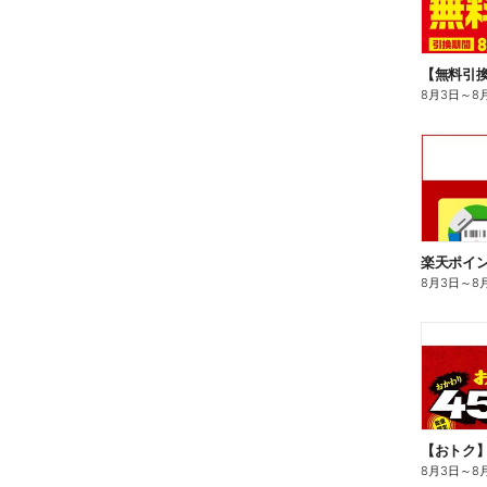
8月3日
～
8
8月3日
～
8
8月3日
～
8