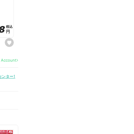
a
v
o
r
i
t
8
8
e
税込
税込
円
円
s
e
t
f
a
l Account
v
o
r
i
センター1
t
e