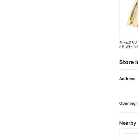
たっぷり
8月3日
〜
8
Store i
Address
Opening 
Nearby 