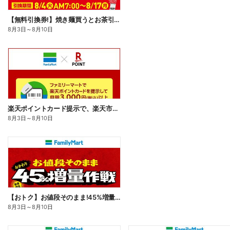
【無料引換券!】焼き麺買うとお茶引換券貰える!
8月3日
～
8月10日
楽天ポイントカード提示で、楽天市場でのお買い物がおトクに!
8月3日
～
8月10日
【おトク】お値段そのまま!45%増量作戦!
8月3日
～
8月10日