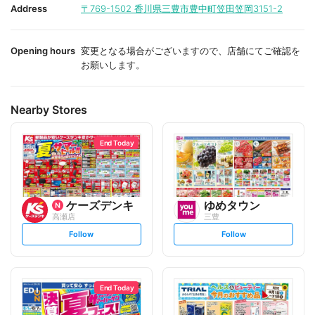
i
i
Address
〒769-1502
香川県三豊市豊中町笠田笠岡3151-2
t
t
e
e
Opening hours
変更となる場合がございますので、店舗にてご確認を
お願いします。
Nearby Stores
End Today
ケーズデンキ
ゆめタウン
高瀬店
三豊
s
s
Follow
Follow
e
e
t
t
f
f
o
o
l
l
l
l
o
o
End Today
w
w