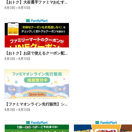
【おトク】大谷選手ファミマおむすび割
8月3日
～
8月10日
【おトク】お店で使えるクーポン配信中
8月3日
～
8月10日
【ファミマオンライン先行販売】シルバニアファミリー
8月3日
～
8月10日