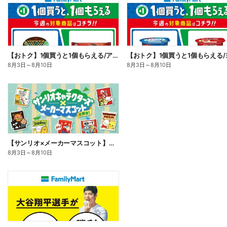
【おトク】1個買うと1個もらえる/アイス
8月3日
～
8月10日
8月3日
～
8月10日
【サンリオ×メーカーマスコット】オリジナルグッズ貰える!
8月3日
～
8月10日