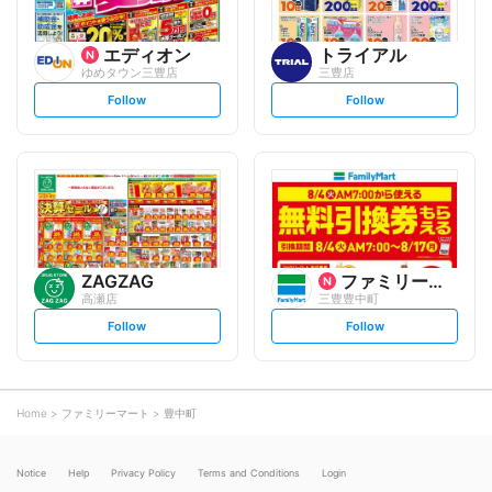
エディオン
トライアル
ゆめタウン三豊店
三豊店
s
s
Follow
Follow
e
e
t
t
f
f
o
o
l
l
l
l
o
o
w
w
ZAGZAG
ファミリーマート
高瀬店
三豊豊中町
s
s
Follow
Follow
e
e
t
t
f
f
o
o
l
l
l
l
o
o
Home
ファミリーマート
豊中町
w
w
Notice
Help
Privacy Policy
Terms and Conditions
Login