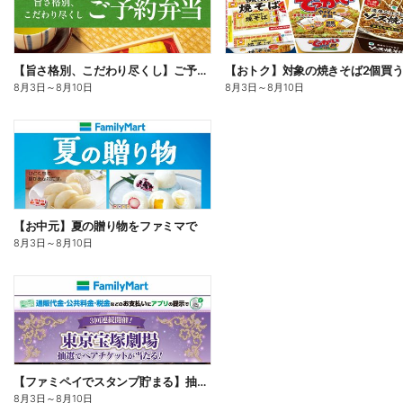
【旨さ格別、こだわり尽くし】ご予約弁当
8月3日
～
8月10日
8月3日
～
8月10日
【お中元】夏の贈り物をファミマで
8月3日
～
8月10日
【ファミペイでスタンプ貯まる】抽選でペアチケットが当たる!
8月3日
～
8月10日