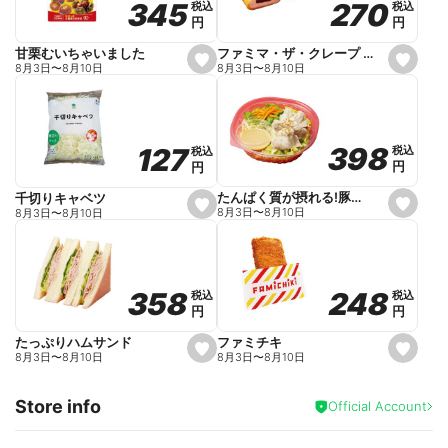
270
270
345
345
税込
税込
税込
税込
r
円
円
円
円
i
t
e
ファミマ・ザ・クレープ 生チョコ
甘栗むいちゃいました
s
s
8月3日
〜
8月10日
8月3日
〜
8月10日
e
e
t
t
f
f
a
a
v
v
o
o
398
398
127
127
税込
税込
税込
税込
r
r
円
円
円
円
i
i
t
t
e
e
たんぱく質が摂れる!豚しゃぶのパスタサラダ
千切りキャベツ
s
s
8月3日
〜
8月10日
8月3日
〜
8月10日
e
e
t
t
f
f
a
a
v
v
o
o
248
248
358
358
税込
税込
税込
税込
r
r
円
円
円
円
i
i
t
t
e
e
ファミチキ
たっぷりハムサンド
s
s
8月3日
〜
8月10日
8月3日
〜
8月10日
e
e
t
t
f
f
Store info
a
a
Official Account
v
v
o
o
r
r