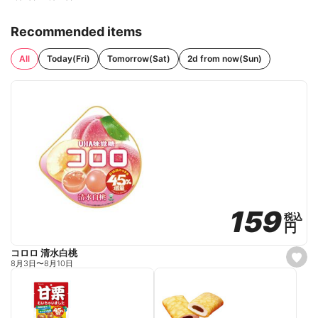
Recommended items
All
Today(Fri)
Tomorrow(Sat)
2d from now(Sun)
159
159
税込
税込
円
円
コロロ 清水白桃
s
8月3日
〜
8月10日
e
t
f
a
v
o