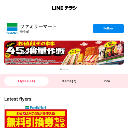
B
r
a
n
ファミリーマート
c
s
Follow
h
e
豊中町
T
t
o
f
p
o
l
l
o
w
Flyers
(
14
)
Items
(
7
)
Info
Latest flyers