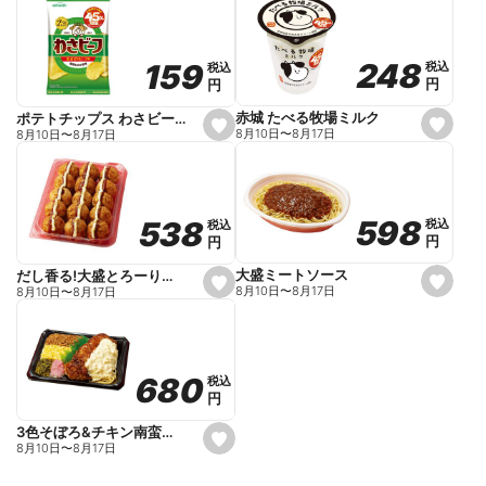
t
f
a
v
o
248
248
159
159
税込
税込
税込
税込
r
円
円
円
円
i
t
e
赤城 たべる牧場ミルク
ポテトチップス わさビーフ
s
s
8月10日
〜
8月17日
8月10日
〜
8月17日
e
e
t
t
f
f
a
a
v
v
o
o
598
598
538
538
税込
税込
税込
税込
r
r
円
円
円
円
i
i
t
t
e
e
大盛ミートソース
だし香る!大盛とろーりたこ焼き
s
s
8月10日
〜
8月17日
8月10日
〜
8月17日
e
e
t
t
f
f
a
a
v
v
o
o
680
680
税込
税込
r
r
円
円
i
i
t
t
e
e
3色そぼろ&チキン南蛮弁当
s
8月10日
〜
8月17日
e
t