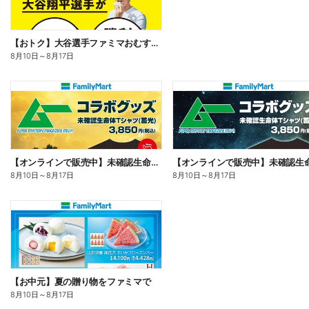
【おトク】大谷選手ファミマおむすび割
8月10日
～
8月17日
【オンラインで販売中】未確認生命体Tシャツ
8月10日
～
8月17日
8月10日
～
8月17日
【お中元】夏の贈り物をファミマで
8月10日
～
8月17日