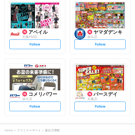
l
l
o
o
w
w
アベイル
ヤマダデンキ
丸亀FM店
坂出店
s
s
Follow
Follow
e
e
t
t
f
f
o
o
l
l
l
l
o
o
w
w
コメリパワー
バースデイ
坂出店
丸亀店
s
s
Follow
Follow
e
e
t
t
f
f
o
o
l
l
l
l
o
o
Home
ファミリーマート
坂出川津町
w
w