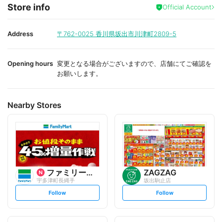
f
Store info
a
Official Account
v
o
r
i
Address
〒762-0025
香川県坂出市川津町2809-5
t
e
Opening hours
変更となる場合がございますので、店舗にてご確認を
お願いします。
Nearby Stores
ファミリーマート
ZAGZAG
宇多津町長縄手
坂出駒止店
s
s
Follow
Follow
e
e
t
t
f
f
o
o
l
l