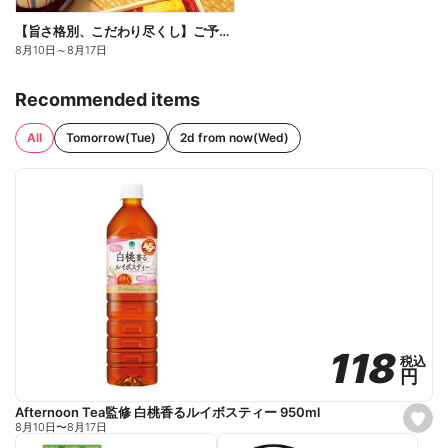
【旨さ格別、こだわり尽くし】ご予約弁当
8月10日
～
8月17日
Recommended items
All
Tomorrow(Tue)
2d from now(Wed)
118
118
税込
税込
円
円
Afternoon Tea監修 白桃香るルイボスティー 950ml
s
8月10日
〜
8月17日
e