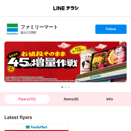
B
r
a
n
ファミリーマート
c
s
Follow
h
e
坂出川津町
T
t
o
f
p
o
l
l
o
w
Flyers
(
15
)
Items
(
6
)
Info
Latest flyers