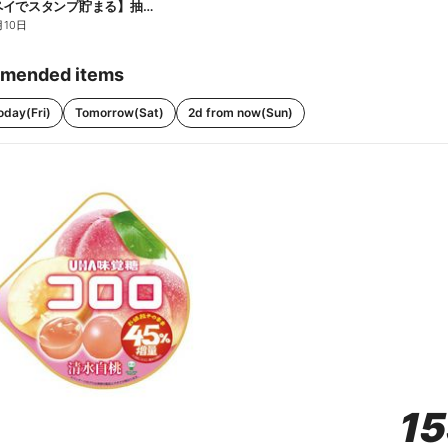
【ファミペイでスタンプ貯まる】抽選でペアチケットが当たる!
月10日
mended items
oday(Fri)
Tomorrow(Sat)
2d from now(Sun)
1
1