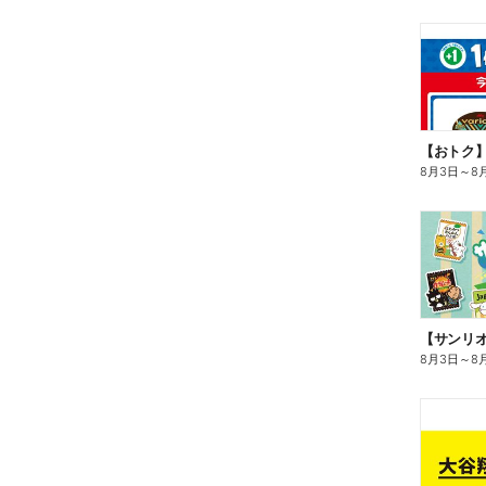
8月3日
～
8
8月3日
～
8