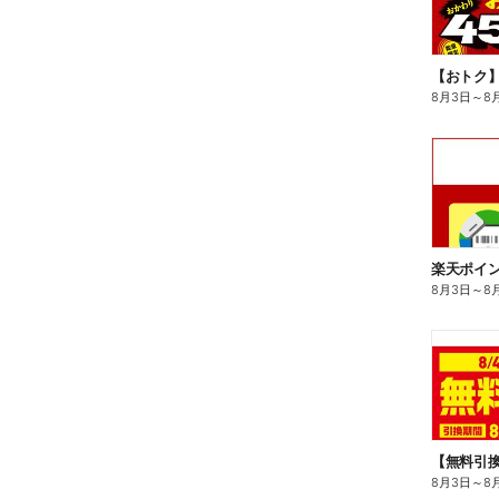
8月3日
～
8
8月3日
～
8
8月3日
～
8