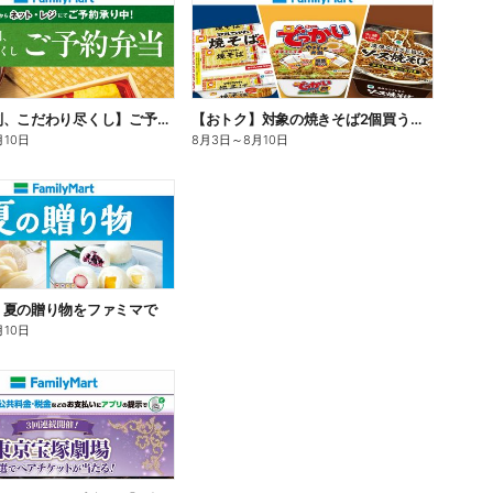
【旨さ格別、こだわり尽くし】ご予約弁当
【おトク】対象の焼きそば2個買うと100円引き!
月10日
8月3日
～
8月10日
】夏の贈り物をファミマで
月10日