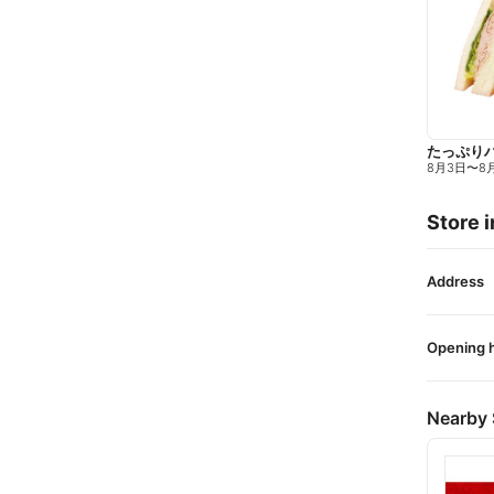
たっぷり
8月3日
〜
8
Store i
Address
Opening 
Nearby 