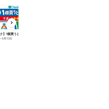
t
x
e
n
ク】1個買うと1個もらえる/麦茶
～
8月10日