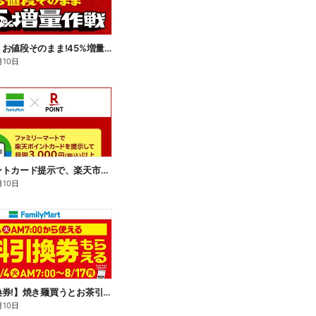
【おトク】お値段そのまま!45%増量作戦!
月10日
楽天ポイントカード提示で、楽天市場でのお買い物がおトクに!
月10日
【無料引換券!】焼き麺買うとお茶引換券貰える!
月10日