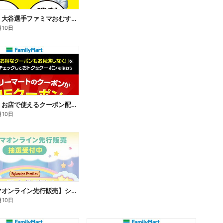
【おトク】大谷選手ファミマおむすび割
月10日
【おトク】お店で使えるクーポン配信中
月10日
【ファミマオンライン先行販売】シルバニアファミリー
月10日