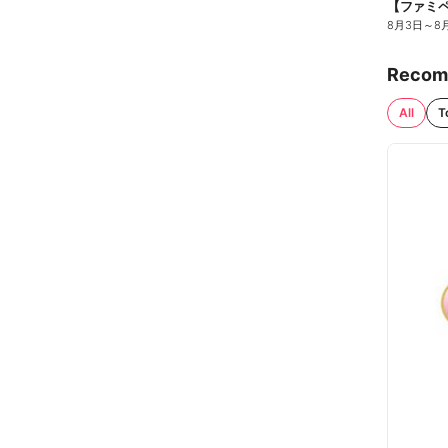
8月3日
～
8
Recom
All
T