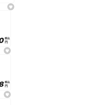
s
e
t
f
a
v
o
r
i
t
0
0
税込
税込
e
円
円
s
e
t
f
a
v
o
r
i
t
8
8
e
税込
税込
円
円
s
e
t
f