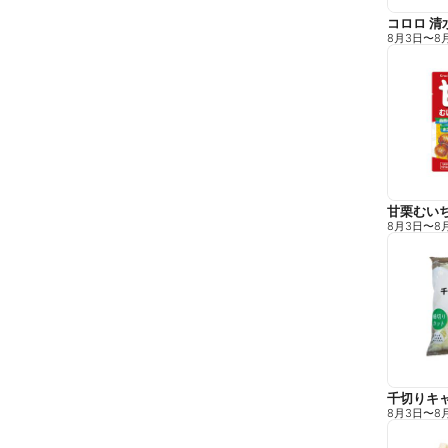
コロロ 清
8月3日
〜
8
甘栗むい
8月3日
〜
8
千切りキ
8月3日
〜
8