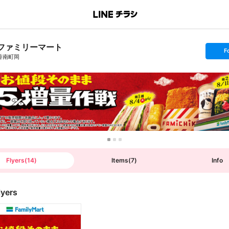
ファミリーマート
s
F
e
香南町岡
t
f
o
l
l
o
w
Flyers
(
14
)
Items
(
7
)
Info
lyers