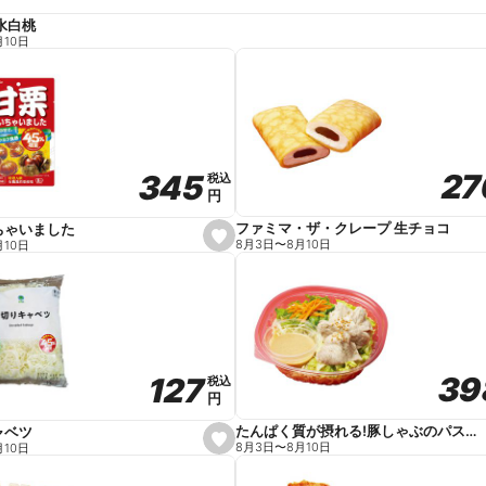
水白桃
月10日
27
27
345
345
税込
税込
円
円
ファミマ・ザ・クレープ 生チョコ
ちゃいました
s
8月3日
〜
8月10日
月10日
e
t
f
a
v
o
r
i
t
39
39
127
127
e
税込
税込
円
円
たんぱく質が摂れる!豚しゃぶのパスタサラダ
ャベツ
s
8月3日
〜
8月10日
月10日
e
t
f