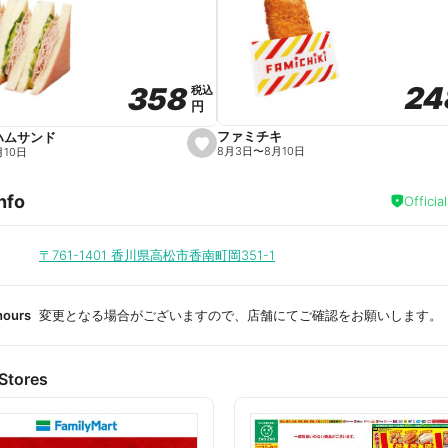
a
v
o
r
i
t
24
24
358
358
e
税込
税込
円
円
ファミチキ
ハムサンド
s
8月3日
〜
8月10日
月10日
e
t
f
nfo
a
Officia
v
o
r
i
〒761-1401
香川県高松市香南町岡351-1
t
e
hours
変更となる場合がございますので、店舗にてご確認をお願いします。
Stores