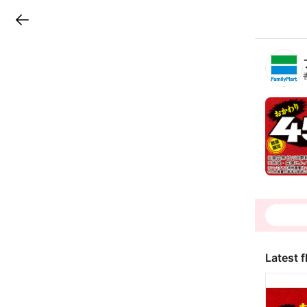
LINEチラシ
B
r
a
n
c
h
T
o
p
Latest f