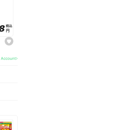
a
v
o
r
i
t
8
8
e
税込
税込
円
円
s
e
t
f
a
l Account
v
o
r
i
t
e