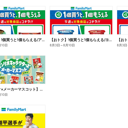
【おトク】1個買うと1個もらえる/アイス
【おトク】1個買うと1個もらえる/ヨーグルト
【おト
月10日
8月3日
～
8月10日
8月3日
【サンリオ×メーカーマスコット】オリジナルグッズ貰える!
月10日