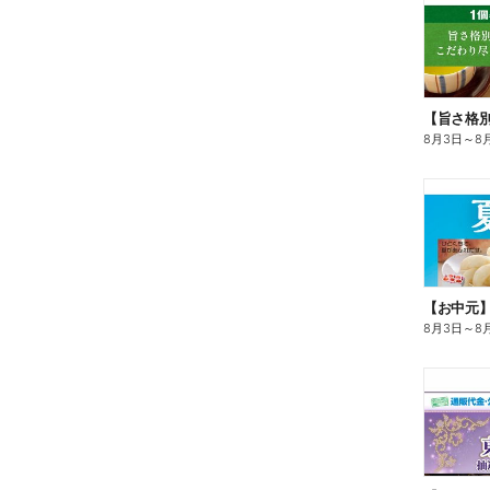
8月3日
～
8
【お中元
8月3日
～
8