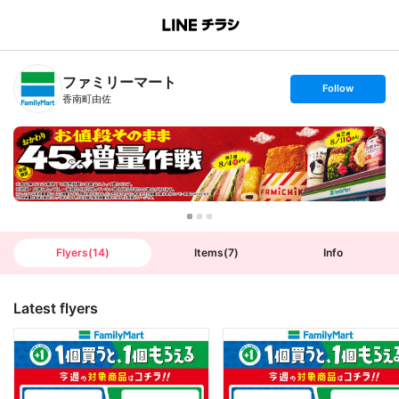
B
r
a
n
ファミリーマート
c
s
Follow
h
e
香南町由佐
T
t
o
f
p
o
l
l
o
w
Flyers
(
14
)
Items
(
7
)
Info
Latest flyers