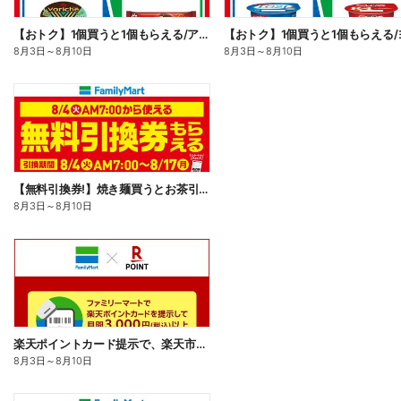
【おトク】1個買うと1個もらえる/アイス
8月3日
～
8月10日
8月3日
～
8月10日
【無料引換券!】焼き麺買うとお茶引換券貰える!
8月3日
～
8月10日
楽天ポイントカード提示で、楽天市場でのお買い物がおトクに!
8月3日
～
8月10日