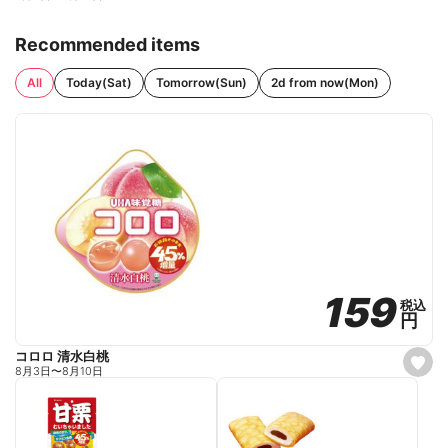
Recommended items
All
Today(Sat)
Tomorrow(Sun)
2d from now(Mon)
159
159
税込
税込
円
円
コロロ 清水白桃
s
8月3日
〜
8月10日
e
t
f
a
v
o