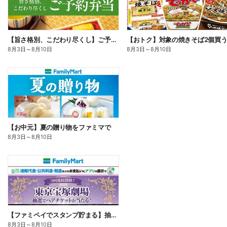
【旨さ格別、こだわり尽くし】ご予約弁当
8月3日
～
8月10日
8月3日
～
8月10日
【お中元】夏の贈り物をファミマで
8月3日
～
8月10日
【ファミペイでスタンプ貯まる】抽選でペアチケットが当たる!
8月3日
～
8月10日