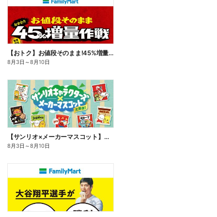
【おトク】お値段そのまま!45%増量作戦!
8月3日
～
8月10日
【サンリオ×メーカーマスコット】オリジナルグッズ貰える!
8月3日
～
8月10日