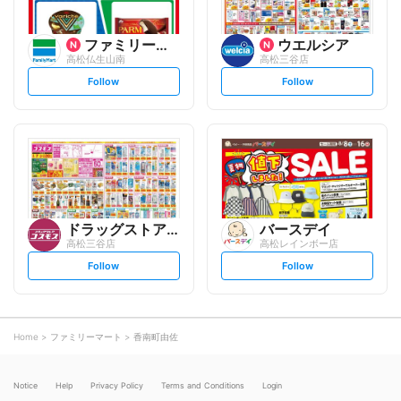
ファミリーマート
ウエルシア
高松仏生山南
高松三谷店
s
s
Follow
Follow
e
e
t
t
f
f
o
o
l
l
l
l
o
o
w
w
ドラッグストアコスモス
バースデイ
高松三谷店
高松レインボー店
s
s
Follow
Follow
e
e
t
t
f
f
o
o
l
l
l
l
o
o
Home
ファミリーマート
香南町由佐
w
w
Notice
Help
Privacy Policy
Terms and Conditions
Login