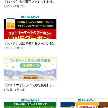
【おトク】大谷選手ファミマおむすび割
8月3日
～
8月10日
【おトク】お店で使えるクーポン配信中
8月3日
～
8月10日
【ファミマオンライン先行販売】シルバニアファミリー
8月3日
～
8月10日