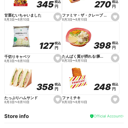
270
270
345
345
税込
税込
税込
税込
r
円
円
円
円
i
t
e
ファミマ・ザ・クレープ 生チョコ
甘栗むいちゃいました
s
s
8月3日
〜
8月10日
8月3日
〜
8月10日
e
e
t
t
f
f
a
a
v
v
o
o
398
398
127
127
税込
税込
税込
税込
r
r
円
円
円
円
i
i
t
t
e
e
たんぱく質が摂れる!豚しゃぶのパスタサラダ
千切りキャベツ
s
s
8月3日
〜
8月10日
8月3日
〜
8月10日
e
e
t
t
f
f
a
a
v
v
o
o
248
248
358
358
税込
税込
税込
税込
r
r
円
円
円
円
i
i
t
t
e
e
ファミチキ
たっぷりハムサンド
s
s
8月3日
〜
8月10日
8月3日
〜
8月10日
e
e
t
t
f
f
Store info
a
a
Official Account
v
v
o
o
r
r