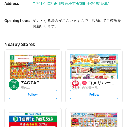
i
i
Address
〒761-1402
香川県高松市香南町由佐185番地1
t
t
e
e
Opening hours
変更となる場合がございますので、店舗にてご確認を
お願いします。
Nearby Stores
ZAGZAG
コメリハード&グリーン
香南店
高松香南店
s
s
Follow
Follow
e
e
t
t
f
f
o
o
l
l
l
l
o
o
w
w