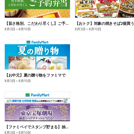
【旨さ格別、こだわり尽くし】ご予約弁当
8月3日
～
8月10日
8月3日
～
8月10日
【お中元】夏の贈り物をファミマで
8月3日
～
8月10日
【ファミペイでスタンプ貯まる】抽選でペアチケットが当たる!
8月3日
～
8月10日