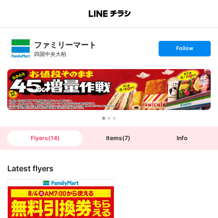
B
r
a
n
ファミリーマート
c
s
Follow
h
e
四国中央大柏
T
t
o
f
p
o
l
l
o
w
Flyers
(
14
)
Items
(
7
)
Info
Latest flyers