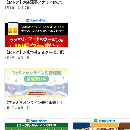
【おトク】大谷選手ファミマおむすび割
8月3日
～
8月10日
【おトク】お店で使えるクーポン配信中
8月3日
～
8月10日
【ファミマオンライン先行販売】シルバニアファミリー
8月3日
～
8月10日