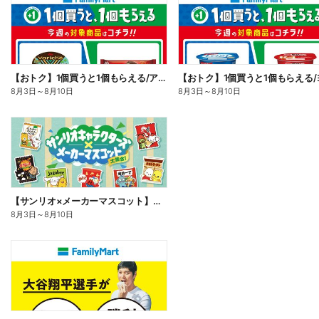
【おトク】1個買うと1個もらえる/アイス
8月3日
～
8月10日
8月3日
～
8月10日
【サンリオ×メーカーマスコット】オリジナルグッズ貰える!
8月3日
～
8月10日