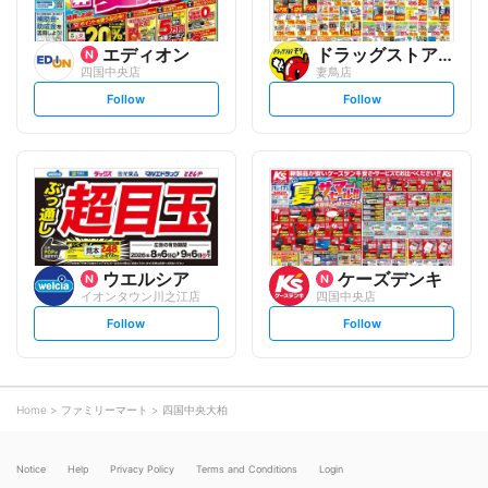
エディオン
ドラッグストアモリ
四国中央店
妻鳥店
s
s
Follow
Follow
e
e
t
t
f
f
o
o
l
l
l
l
o
o
w
w
ウエルシア
ケーズデンキ
イオンタウン川之江店
四国中央店
s
s
Follow
Follow
e
e
t
t
f
f
o
o
l
l
l
l
o
o
Home
ファミリーマート
四国中央大柏
w
w
Notice
Help
Privacy Policy
Terms and Conditions
Login