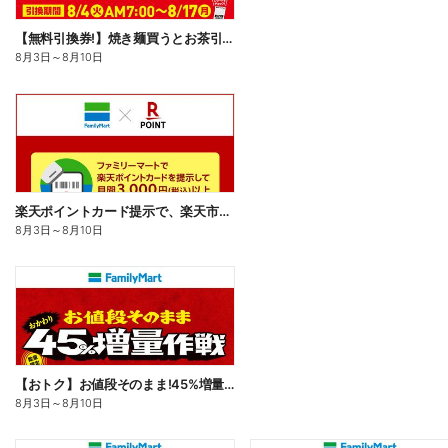
【無料引換券!】焼き麺買うとお茶引換券貰える!
8月3日
～
8月10日
楽天ポイントカード提示で、楽天市場でのお買い物がおトクに!
8月3日
～
8月10日
【おトク】お値段そのまま!45%増量作戦!
8月3日
～
8月10日