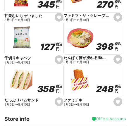
270
270
345
345
税込
税込
税込
税込
r
円
円
円
円
i
t
e
ファミマ・ザ・クレープ 生チョコ
甘栗むいちゃいました
s
s
8月3日
〜
8月10日
8月3日
〜
8月10日
e
e
t
t
f
f
a
a
v
v
o
o
398
398
127
127
税込
税込
税込
税込
r
r
円
円
円
円
i
i
t
t
e
e
たんぱく質が摂れる!豚しゃぶのパスタサラダ
千切りキャベツ
s
s
8月3日
〜
8月10日
8月3日
〜
8月10日
e
e
t
t
f
f
a
a
v
v
o
o
248
248
358
358
税込
税込
税込
税込
r
r
円
円
円
円
i
i
t
t
e
e
ファミチキ
たっぷりハムサンド
s
s
8月3日
〜
8月10日
8月3日
〜
8月10日
e
e
t
t
f
f
Store info
a
a
Official Account
v
v
o
o
r
r