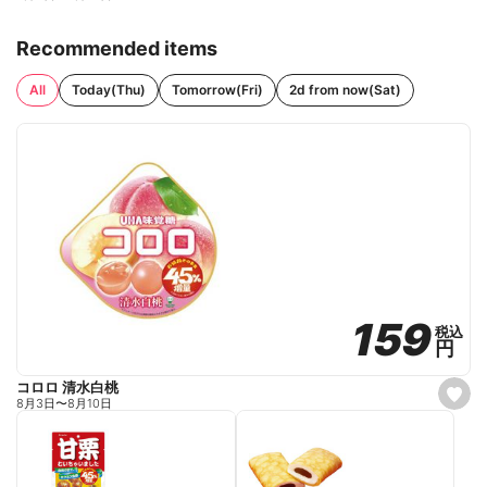
Recommended items
All
Today(Thu)
Tomorrow(Fri)
2d from now(Sat)
159
159
税込
税込
円
円
コロロ 清水白桃
s
8月3日
〜
8月10日
e
t
f
a
v
o