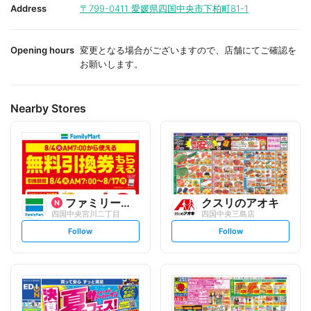
i
i
Address
〒799-0411
愛媛県四国中央市下柏町81-1
t
t
e
e
Opening hours
変更となる場合がございますので、店舗にてご確認を
お願いします。
Nearby Stores
ファミリーマート
クスリのアオキ
四国中央宮川二丁目
四国中央三島店
s
s
Follow
Follow
e
e
t
t
f
f
o
o
l
l
l
l
o
o
w
w