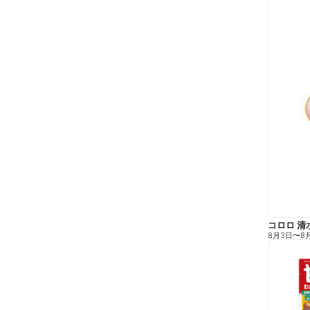
コロロ 清
8月3日
〜
8