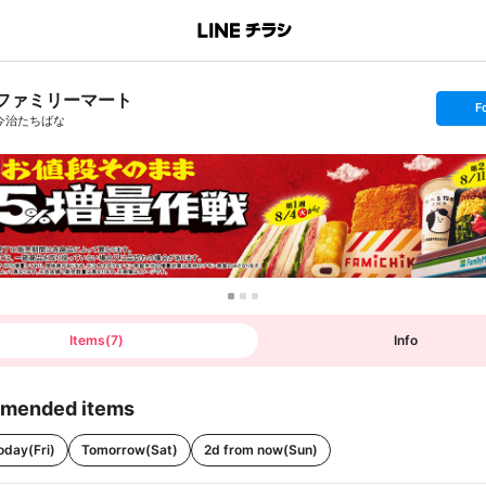
ファミリーマート
s
F
e
今治たちばな
t
f
o
l
l
o
w
Items
(
7
)
Info
mended items
oday(Fri)
Tomorrow(Sat)
2d from now(Sun)