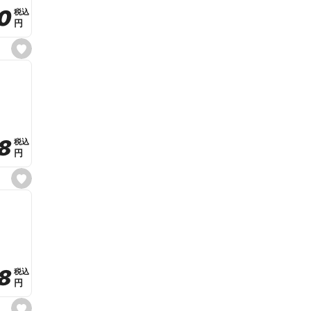
t
0
0
税込
税込
e
円
円
s
e
t
f
a
v
o
r
i
t
8
8
e
税込
税込
円
円
s
e
t
f
a
v
o
r
i
t
8
8
e
税込
税込
円
円