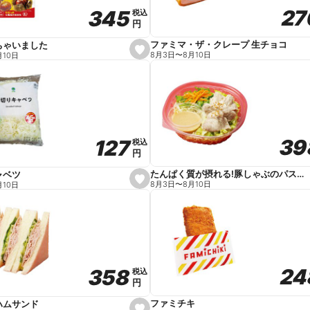
27
27
345
345
税込
税込
円
円
ファミマ・ザ・クレープ 生チョコ
ちゃいました
s
8月3日
〜
8月10日
月10日
e
t
f
a
v
o
r
i
t
39
39
127
127
e
税込
税込
円
円
たんぱく質が摂れる!豚しゃぶのパスタサラダ
ャベツ
s
8月3日
〜
8月10日
月10日
e
t
f
a
v
o
r
i
t
24
24
358
358
e
税込
税込
円
円
ファミチキ
ハムサンド