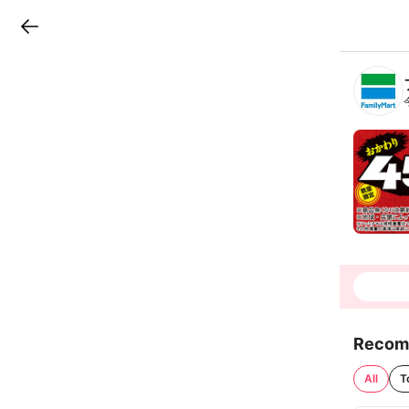
LINEチラシ
B
r
a
n
c
h
T
o
p
Recom
All
T