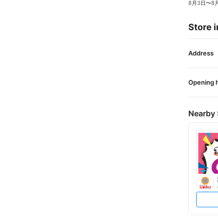
8月3日
〜
8
Store i
Address
Opening 
Nearby 