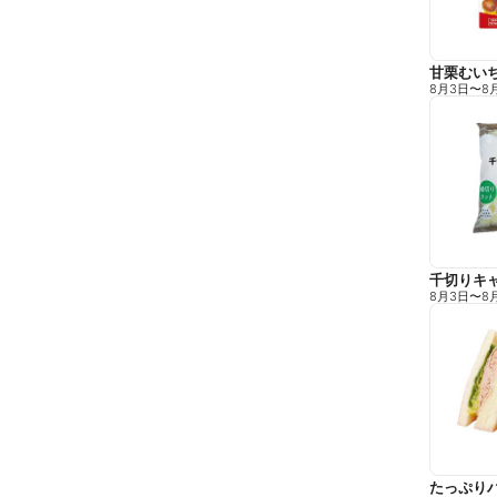
甘栗むい
8月3日
〜
8
千切りキ
8月3日
〜
8
たっぷり