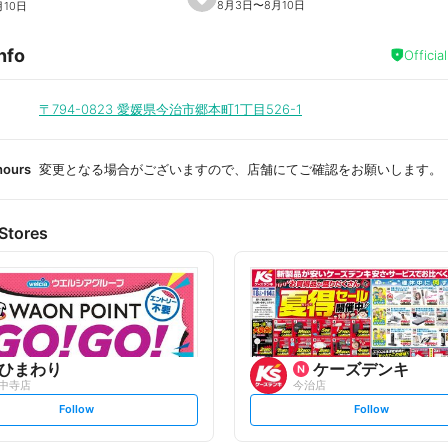
s
8月3日
〜
8月10日
月10日
e
t
f
nfo
a
Officia
v
o
r
i
〒794-0823
愛媛県今治市郷本町1丁目526-1
t
e
hours
変更となる場合がございますので、店舗にてご確認をお願いします。
Stores
ひまわり
ケーズデンキ
中寺店
今治店
s
s
Follow
Follow
e
e
t
t
f
f