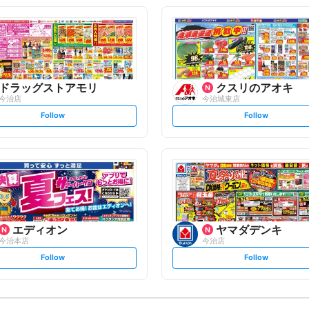
o
o
l
l
l
l
o
o
w
w
ドラッグストアモリ
クスリのアオキ
今治店
今治城東店
s
s
Follow
Follow
e
e
t
t
f
f
o
o
l
l
l
l
o
o
w
w
エディオン
ヤマダデンキ
今治本店
今治店
s
s
Follow
Follow
e
e
t
t
f
f
o
o
l
l
l
l