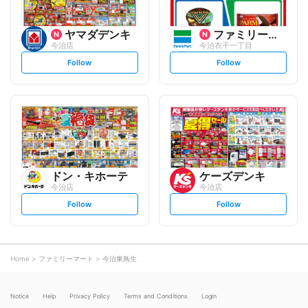
ヤマダデンキ
ファミリーマート
今治店
今治衣干一丁目
s
s
Follow
Follow
e
e
t
t
f
f
o
o
l
l
l
l
o
o
w
w
ドン・キホーテ
ケーズデンキ
今治店
今治店
s
s
Follow
Follow
e
e
t
t
f
f
o
o
l
l
l
l
o
o
Home
ファミリーマート
今治東鳥生
w
w
Notice
Help
Privacy Policy
Terms and Conditions
Login