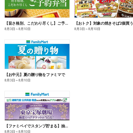
【旨さ格別、こだわり尽くし】ご予約弁当
8月3日
～
8月10日
8月3日
～
8月10日
【お中元】夏の贈り物をファミマで
8月3日
～
8月10日
【ファミペイでスタンプ貯まる】抽選でペアチケットが当たる!
8月3日
～
8月10日