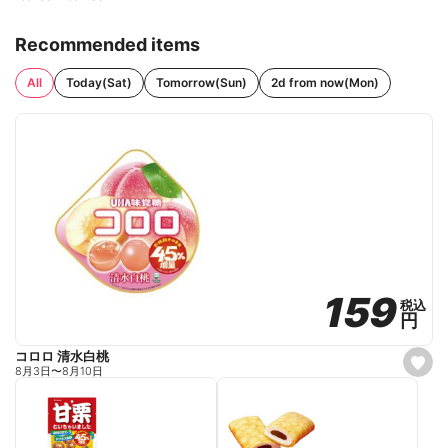
Recommended items
All
Today(Sat)
Tomorrow(Sun)
2d from now(Mon)
159
159
税込
税込
円
円
コロロ 清水白桃
s
8月3日
〜
8月10日
e
t
f
a
v
o