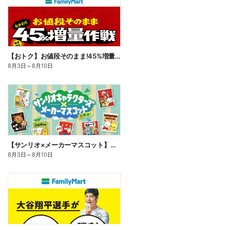
【おトク】お値段そのまま!45%増量作戦!
8月3日
～
8月10日
【サンリオ×メーカーマスコット】オリジナルグッズ貰える!
8月3日
～
8月10日