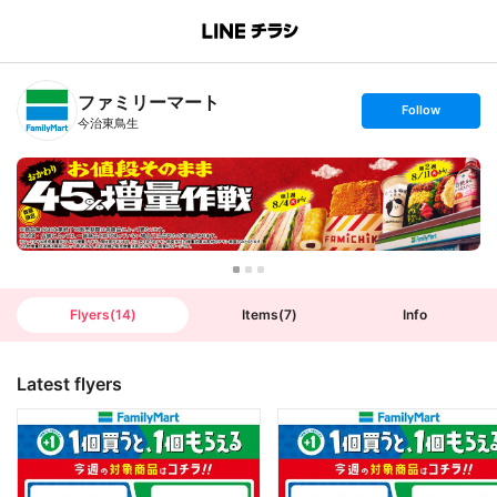
B
r
a
n
ファミリーマート
c
s
Follow
h
e
今治東鳥生
T
t
o
f
p
o
l
l
o
w
Flyers
(
14
)
Items
(
7
)
Info
Latest flyers