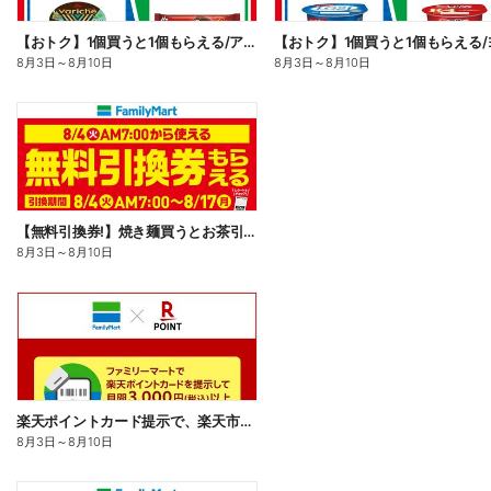
【おトク】1個買うと1個もらえる/アイス
8月3日
～
8月10日
8月3日
～
8月10日
【無料引換券!】焼き麺買うとお茶引換券貰える!
8月3日
～
8月10日
楽天ポイントカード提示で、楽天市場でのお買い物がおトクに!
8月3日
～
8月10日