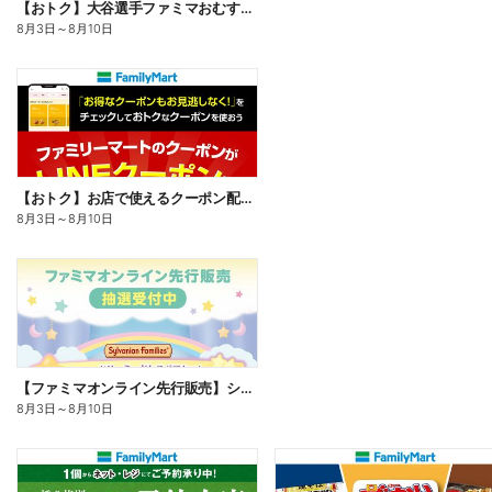
【おトク】大谷選手ファミマおむすび割
8月3日
～
8月10日
【おトク】お店で使えるクーポン配信中
8月3日
～
8月10日
【ファミマオンライン先行販売】シルバニアファミリー
8月3日
～
8月10日