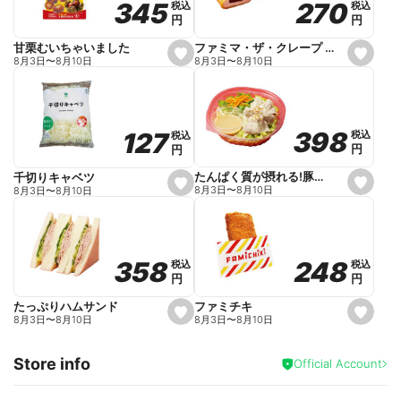
270
270
345
345
税込
税込
税込
税込
r
円
円
円
円
i
t
e
ファミマ・ザ・クレープ 生チョコ
甘栗むいちゃいました
s
s
8月3日
〜
8月10日
8月3日
〜
8月10日
e
e
t
t
f
f
a
a
v
v
o
o
398
398
127
127
税込
税込
税込
税込
r
r
円
円
円
円
i
i
t
t
e
e
たんぱく質が摂れる!豚しゃぶのパスタサラダ
千切りキャベツ
s
s
8月3日
〜
8月10日
8月3日
〜
8月10日
e
e
t
t
f
f
a
a
v
v
o
o
248
248
358
358
税込
税込
税込
税込
r
r
円
円
円
円
i
i
t
t
e
e
ファミチキ
たっぷりハムサンド
s
s
8月3日
〜
8月10日
8月3日
〜
8月10日
e
e
t
t
f
f
Store info
a
a
Official Account
v
v
o
o
r
r