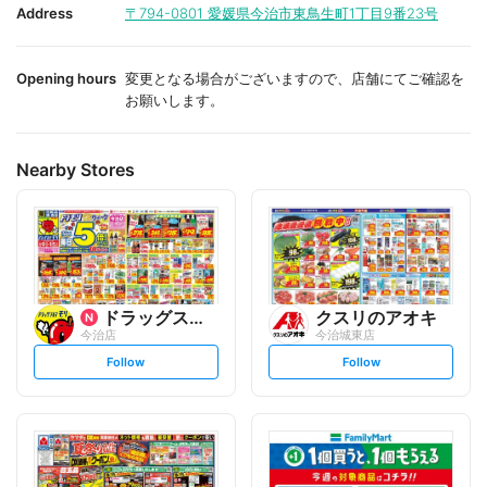
i
i
Address
〒794-0801
愛媛県今治市東鳥生町1丁目9番23号
t
t
e
e
Opening hours
変更となる場合がございますので、店舗にてご確認を
お願いします。
Nearby Stores
ドラッグストアモリ
クスリのアオキ
今治店
今治城東店
s
s
Follow
Follow
e
e
t
t
f
f
o
o
l
l
l
l
o
o
w
w