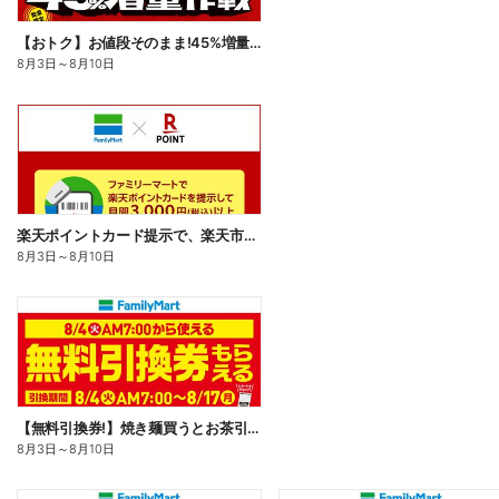
【おトク】お値段そのまま!45%増量作戦!
8月3日
～
8月10日
楽天ポイントカード提示で、楽天市場でのお買い物がおトクに!
8月3日
～
8月10日
【無料引換券!】焼き麺買うとお茶引換券貰える!
8月3日
～
8月10日