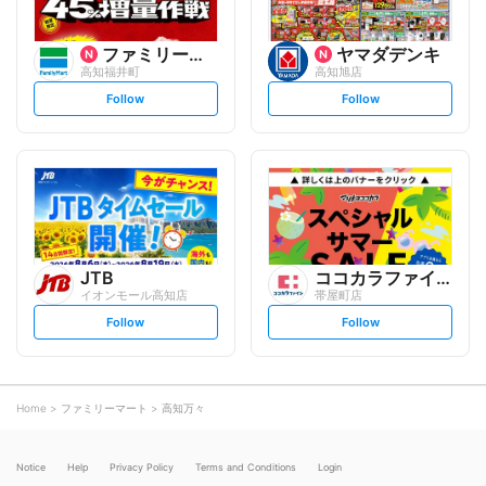
ファミリーマート
ヤマダデンキ
高知福井町
高知旭店
s
s
Follow
Follow
e
e
t
t
f
f
o
o
l
l
l
l
o
o
w
w
JTB
ココカラファイン
イオンモール高知店
帯屋町店
s
s
Follow
Follow
e
e
t
t
f
f
o
o
l
l
l
l
o
o
Home
ファミリーマート
高知万々
w
w
Notice
Help
Privacy Policy
Terms and Conditions
Login