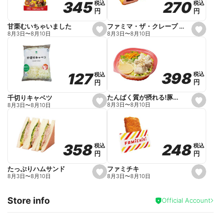
270
270
345
345
税込
税込
税込
税込
r
円
円
円
円
i
t
e
ファミマ・ザ・クレープ 生チョコ
甘栗むいちゃいました
s
s
8月3日
〜
8月10日
8月3日
〜
8月10日
e
e
t
t
f
f
a
a
v
v
o
o
398
398
127
127
税込
税込
税込
税込
r
r
円
円
円
円
i
i
t
t
e
e
たんぱく質が摂れる!豚しゃぶのパスタサラダ
千切りキャベツ
s
s
8月3日
〜
8月10日
8月3日
〜
8月10日
e
e
t
t
f
f
a
a
v
v
o
o
248
248
358
358
税込
税込
税込
税込
r
r
円
円
円
円
i
i
t
t
e
e
ファミチキ
たっぷりハムサンド
s
s
8月3日
〜
8月10日
8月3日
〜
8月10日
e
e
t
t
f
f
Store info
a
a
Official Account
v
v
o
o
r
r