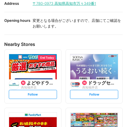
i
i
Address
〒780-0973
高知県高知市万々349番1
t
t
e
e
Opening hours
変更となる場合がございますので、店舗にてご確認を
お願いします。
Nearby Stores
End Today
よどやドラッグ
ドラッグセイムス
高知福井店
高知福井店
s
s
Follow
Follow
e
e
t
t
f
f
o
o
l
l
l
l
o
o
w
w