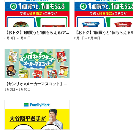
【おトク】1個買うと1個もらえる/アイス
8月3日
～
8月10日
8月3日
～
8月10日
【サンリオ×メーカーマスコット】オリジナルグッズ貰える!
8月3日
～
8月10日