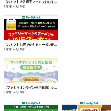
【おトク】大谷選手ファミマおむすび割
8月3日
～
8月10日
【おトク】お店で使えるクーポン配信中
8月3日
～
8月10日
【ファミマオンライン先行販売】シルバニアファミリー
8月3日
～
8月10日