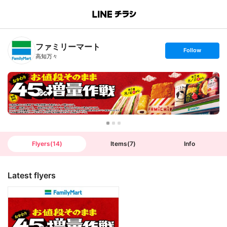
B
r
a
n
ファミリーマート
c
s
Follow
h
e
高知万々
T
t
o
f
p
o
l
l
o
w
Flyers
(
14
)
Items
(
7
)
Info
Latest flyers