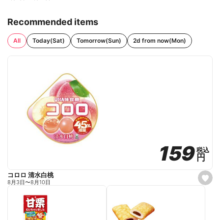
Recommended items
All
Today(Sat)
Tomorrow(Sun)
2d from now(Mon)
159
159
税込
税込
円
円
コロロ 清水白桃
s
8月3日
〜
8月10日
e
t
f
a
v
o