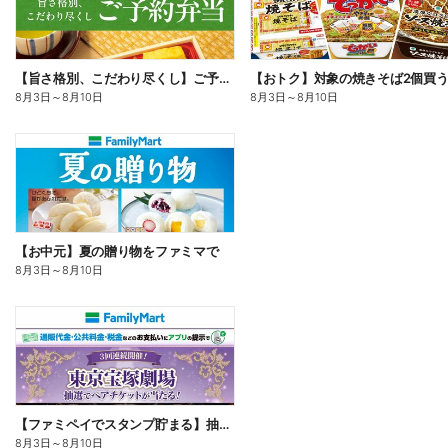
【旨さ格別、こだわり尽くし】ご予約弁当
8月3日
～
8月10日
8月3日
～
8月10日
【お中元】夏の贈り物をファミマで
8月3日
～
8月10日
【ファミペイでスタンプ貯まる】抽選でペアチケットが当たる!
8月3日
～
8月10日